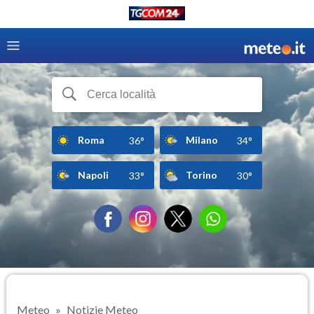
Roma
Milano
36°
34°
Napoli
Torino
33°
30°
Meteo
Notizie Meteo