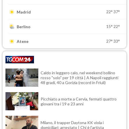
22°
37°
Madrid
15°
22°
Berlino
27°
33°
Atene
Caldo in leggero calo, nel weekend bollino
rosso "solo" per 19 città | A Napoli raggiunti
48 gradi, 40 a Gorizia (record in Friuli)
Picchiato a morte a Cervia, fermati quattro
giovani tra i 19 e 23 anni
Milano, il trapper Daytona KK viola i
domiciliari: arrestato | Chi è l'artista