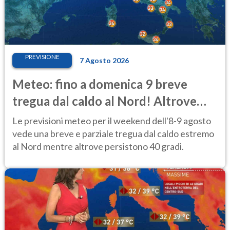
PREVISIONE
7 Agosto 2026
Meteo: fino a domenica 9 breve
tregua dal caldo al Nord! Altrove
calura e afa
Le previsioni meteo per il weekend dell'8-9 agosto
vede una breve e parziale tregua dal caldo estremo
al Nord mentre altrove persistono 40 gradi.