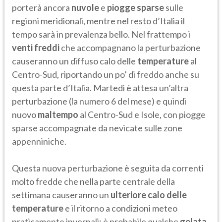
porterà ancora
nuvole
e
piogge sparse
sulle
regioni meridionali, mentre nel resto d’Italia il
tempo sarà in prevalenza bello. Nel frattempo i
venti freddi
che accompagnano la perturbazione
causeranno un diffuso calo delle
temperature
al
Centro-Sud, riportando un po’ di freddo anche su
questa parte d’Italia. Martedì è attesa un’altra
perturbazione (la numero 6 del mese) e quindi
nuovo
maltempo
al Centro-Sud e Isole, con piogge
sparse accompagnate da nevicate sulle zone
appenniniche.
Questa nuova perturbazione è seguita da correnti
molto fredde che nella parte centrale della
settimana causeranno un
ulteriore calo delle
temperature
e il ritorno a condizioni meteo
praticamente invernali: è probabile qualche
gelata