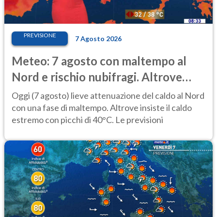
PREVISIONE
7 Agosto 2026
Meteo: 7 agosto con maltempo al
Nord e rischio nubifragi. Altrove
caldo estremo
Oggi (7 agosto) lieve attenuazione del caldo al Nord
con una fase di maltempo. Altrove insiste il caldo
estremo con picchi di 40°C. Le previsioni