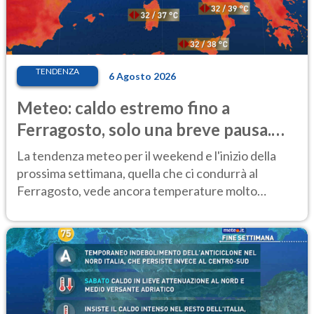
TENDENZA
6 Agosto 2026
Meteo: caldo estremo fino a
Ferragosto, solo una breve pausa.
Ecco dove
La tendenza meteo per il weekend e l'inizio della
prossima settimana, quella che ci condurrà al
Ferragosto, vede ancora temperature molto
elevate