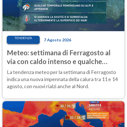
TENDENZA
7 Agosto 2026
Meteo: settimana di Ferragosto al
via con caldo intenso e qualche
temporale
La tendenza meteo per la settimana di Ferragosto
indica una nuova impennata della calura tra 11 e 14
agosto, con nuovi rialzi anche al Nord.