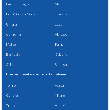
Emilia Romagna
Marche
Friuli Venezia Giulia
Toscana
Umbria
Lazio
Campania
Abruzzo
Molise
Puglia
Basilicata
Calabria
Sicilia
Sardegna
Previsioni meteo per le città italiane
Torino
Aosta
Genova
Milano
Trento
Venezia