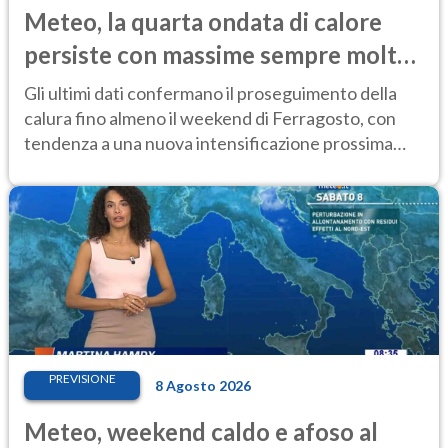
Meteo, la quarta ondata di calore
persiste con massime sempre molto
elevate
Gli ultimi dati confermano il proseguimento della
calura fino almeno il weekend di Ferragosto, con
tendenza a una nuova intensificazione prossima
settimana
PREVISIONE
8 Agosto 2026
Meteo, weekend caldo e afoso al