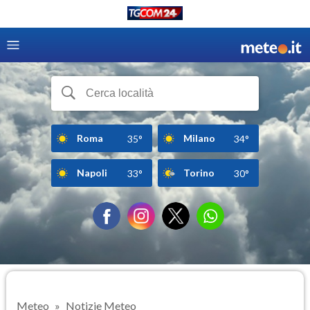
Roma
Milano
35°
34°
Napoli
Torino
33°
30°
Meteo
Notizie Meteo