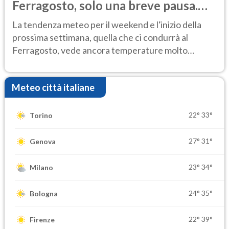
Ferragosto, solo una breve pausa.
Ecco dove
La tendenza meteo per il weekend e l'inizio della
prossima settimana, quella che ci condurrà al
Ferragosto, vede ancora temperature molto
elevate
Meteo città italiane
22°
33°
Torino
27°
31°
Genova
23°
34°
Milano
24°
35°
Bologna
22°
39°
Firenze