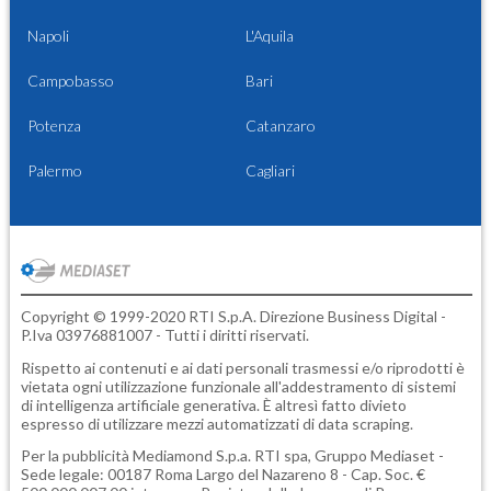
Napoli
L'Aquila
Campobasso
Bari
Potenza
Catanzaro
Palermo
Cagliari
Copyright © 1999-2020 RTI S.p.A. Direzione Business Digital -
P.Iva 03976881007 - Tutti i diritti riservati.
Rispetto ai contenuti e ai dati personali trasmessi e/o riprodotti è
vietata ogni utilizzazione funzionale all'addestramento di sistemi
di intelligenza artificiale generativa. È altresì fatto divieto
espresso di utilizzare mezzi automatizzati di data scraping.
Per la pubblicità
Mediamond S.p.a.
RTI spa, Gruppo Mediaset -
Sede legale: 00187 Roma Largo del Nazareno 8 - Cap. Soc. €