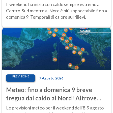
al Centro-Sud
Il weekend ha inizio con caldo sempre estremo al
Centro-Sud mentre al Nord è più sopportabile fino a
domenica 9. Temporali di calore sui rilievi.
PREVISIONE
7 Agosto 2026
Meteo: fino a domenica 9 breve
tregua dal caldo al Nord! Altrove
calura e afa
Le previsioni meteo per il weekend dell'8-9 agosto