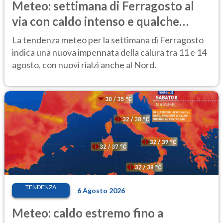
Meteo: settimana di Ferragosto al
via con caldo intenso e qualche
temporale
La tendenza meteo per la settimana di Ferragosto
indica una nuova impennata della calura tra 11 e 14
agosto, con nuovi rialzi anche al Nord.
TENDENZA
6 Agosto 2026
Meteo: caldo estremo fino a