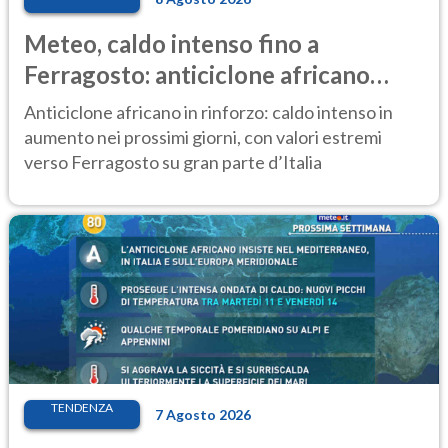
Meteo, caldo intenso fino a
Ferragosto: anticiclone africano
ancora protagonista
Anticiclone africano in rinforzo: caldo intenso in
aumento nei prossimi giorni, con valori estremi
verso Ferragosto su gran parte d’Italia
TENDENZA
7 Agosto 2026