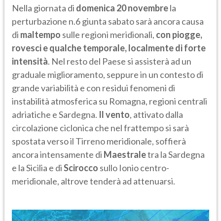
Nella giornata di
domenica 20 novembre
la
perturbazione n.6 giunta sabato sarà ancora causa
di
maltempo
sulle regioni meridionali,
con piogge,
rovesci e qualche temporale, localmente di forte
intensità
. Nel resto del Paese si assisterà ad un
graduale miglioramento, seppure in un contesto di
grande variabilità e con residui fenomeni di
instabilità atmosferica su Romagna, regioni centrali
adriatiche e Sardegna.
Il vento
, attivato dalla
circolazione ciclonica che nel frattempo si sarà
spostata verso il Tirreno meridionale, soffierà
ancora intensamente di
Maestrale
tra la Sardegna
e la Sicilia e di
Scirocco
sullo Ionio centro-
meridionale, altrove tenderà ad attenuarsi.