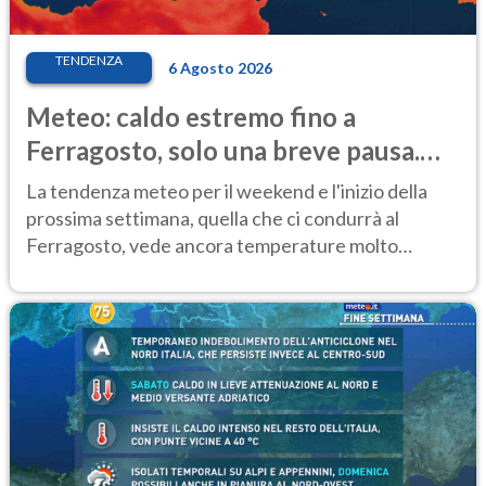
TENDENZA
6 Agosto 2026
Meteo: caldo estremo fino a
Ferragosto, solo una breve pausa.
Ecco dove
La tendenza meteo per il weekend e l'inizio della
prossima settimana, quella che ci condurrà al
Ferragosto, vede ancora temperature molto
elevate