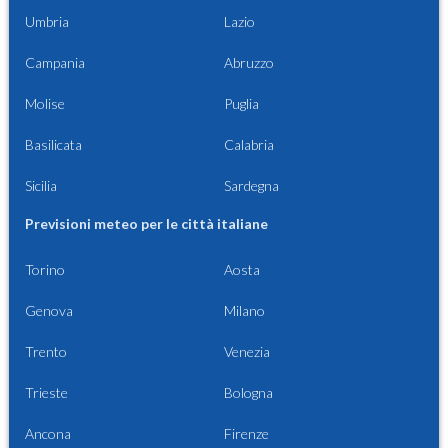
Umbria
Lazio
Campania
Abruzzo
Molise
Puglia
Basilicata
Calabria
Sicilia
Sardegna
Previsioni meteo per le città italiane
Torino
Aosta
Genova
Milano
Trento
Venezia
Trieste
Bologna
Ancona
Firenze