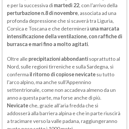
e per la successiva di
martedì 22
, con l’arrivo della
perturbazione n.8 di novembre
, associata ad una
profonda depressione che si scaverà tra Liguria,
Corsica e Toscana e che determinerà
una marcata
intensificazione della ventilazione, con raffiche di
burrasca e mari fino a molto agitati
.
Oltre alle
precipitazioni abbondanti
soprattutto al
Nord, sulle regioni tirreniche e sulla Sardegna, si
conferma
il ritorno di copiose nevicate
su tutto
l’arco alpino, ma anche sull’Appennino
settentrionale, come non accadeva almeno da un
anno a questa parte, ma forse anche di più.
Nevicate
che, grazie all’aria fredda che si
addosserà alla barriera alpina e che in parte riuscirà
a tracimare verso la valle padana, raggiungeranno
quote poco sotto i 1000 metri.