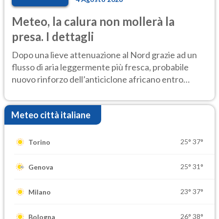
Meteo, la calura non mollerà la
presa. I dettagli
Dopo una lieve attenuazione al Nord grazie ad un
flusso di aria leggermente più fresca, probabile
nuovo rinforzo dell’anticiclone africano entro
Ferragosto
Meteo città italiane
25°
37°
Torino
25°
31°
Genova
23°
37°
Milano
26°
38°
Bologna