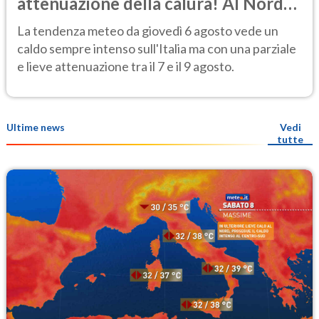
attenuazione della calura! Al Nord
rischio temporali
La tendenza meteo da giovedì 6 agosto vede un
caldo sempre intenso sull'Italia ma con una parziale
e lieve attenuazione tra il 7 e il 9 agosto.
Ultime news
Vedi
tutte