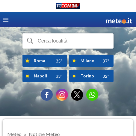
Roma
Milano
35°
37°
Napoli
Torino
33°
32°
Meteo
Notizie Meteo