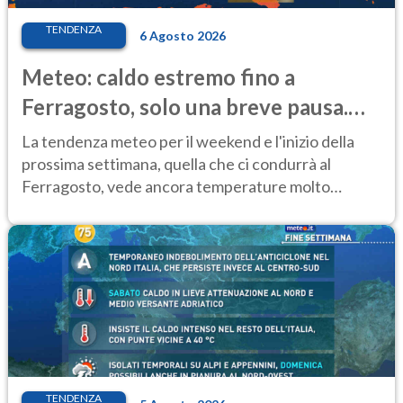
TENDENZA
6 Agosto 2026
Meteo: caldo estremo fino a
Ferragosto, solo una breve pausa.
Ecco dove
La tendenza meteo per il weekend e l'inizio della
prossima settimana, quella che ci condurrà al
Ferragosto, vede ancora temperature molto
elevate
TENDENZA