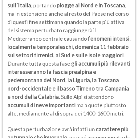
sull’Italia
, portando
piogge al Nord e in Toscana
,
ma in estensione anche al resto del Paese nel corso
di questi fine settimana quando la parte più attiva
del sistema perturbato raggiungerà il
Mediterraneo centrale causando
fenomeni intensi,
localmente temporaleschi, domenica 11 febbraio
sui settori tirrenici, al Sud e sulle isole maggiori
.
Durante tutta questa fase
gli accumuli più rilevanti
interesseranno la fascia prealpina e
pedemontana del Nord, la Liguria, la Toscana
nord-occidentale e il basso Tirreno tra Campania
e nord della Calabria
. Sulle Alpi si attendono
accumuli di neve importanti
ma a quote piuttosto
alte, mediamente al di sopra dei 1400-1600 metri.
Questa perturbazione avrà infatti un
carattere più
autunnale che invernale
, perché accompagnata da