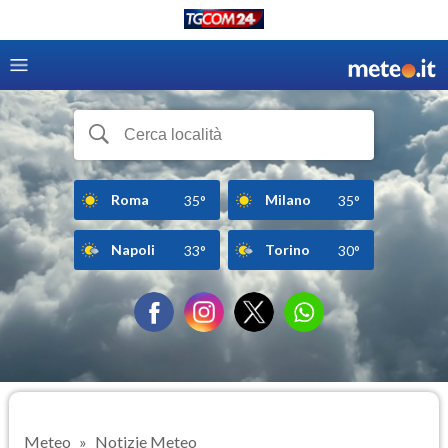
Roma
Milano
35°
35°
Napoli
Torino
33°
30°
Meteo
Notizie Meteo