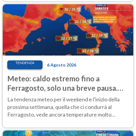
TENDENZA
6 Agosto 2026
Meteo: caldo estremo fino a
Ferragosto, solo una breve pausa.
Ecco dove
La tendenza meteo per il weekend e l'inizio della
prossima settimana, quella che ci condurrà al
Ferragosto, vede ancora temperature molto
elevate