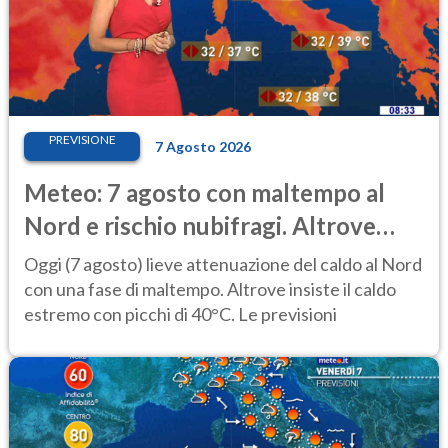
PREVISIONE
7 Agosto 2026
Meteo: 7 agosto con maltempo al
Nord e rischio nubifragi. Altrove
caldo estremo
Oggi (7 agosto) lieve attenuazione del caldo al Nord
con una fase di maltempo. Altrove insiste il caldo
estremo con picchi di 40°C. Le previsioni