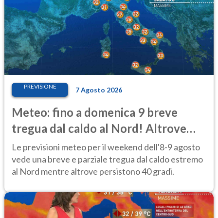
PREVISIONE
7 Agosto 2026
Meteo: fino a domenica 9 breve
tregua dal caldo al Nord! Altrove
calura e afa
Le previsioni meteo per il weekend dell'8-9 agosto
vede una breve e parziale tregua dal caldo estremo
al Nord mentre altrove persistono 40 gradi.