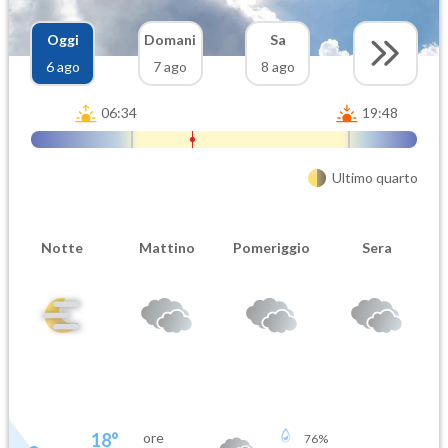
Oggi
Domani
Sa
6 ago
7 ago
8 ago
06:34
19:48
Ultimo quarto
Notte
Mattino
Pomeriggio
Sera
18
°
ore
76
%