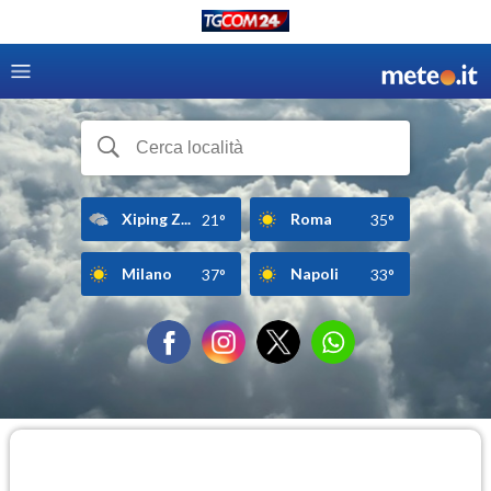
Xiping Z...
Roma
21°
35°
Milano
Napoli
37°
33°