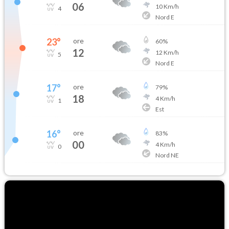
06
10
Km/h
4
Nord E
23
°
ore
60
%
12
12
Km/h
5
Nord E
17
°
ore
79
%
18
4
Km/h
1
Est
16
°
ore
83
%
00
4
Km/h
0
Nord NE