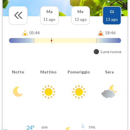
Ma
Me
Gi
11 ago
12 ago
13 ago
05:44
18:46
Luna nuova
Notte
Mattino
Pomeriggio
Sera
24
°
ore
79
%