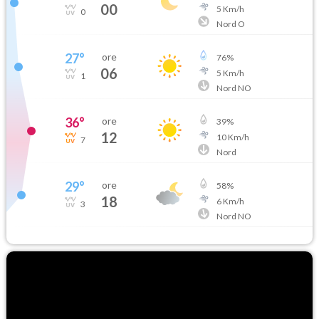
00
5
Km/h
0
Nord O
27
°
ore
76
%
06
5
Km/h
1
Nord NO
36
°
ore
39
%
12
10
Km/h
7
Nord
29
°
ore
58
%
18
6
Km/h
3
Nord NO