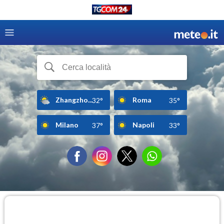
Zhangzho...
Roma
32°
35°
Milano
Napoli
37°
33°