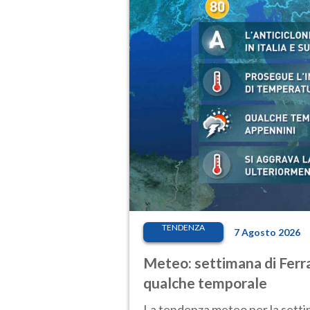
TENDENZA
7 Agosto 2026
Meteo: settimana di Ferra
qualche temporale
La tendenza meteo per la setti