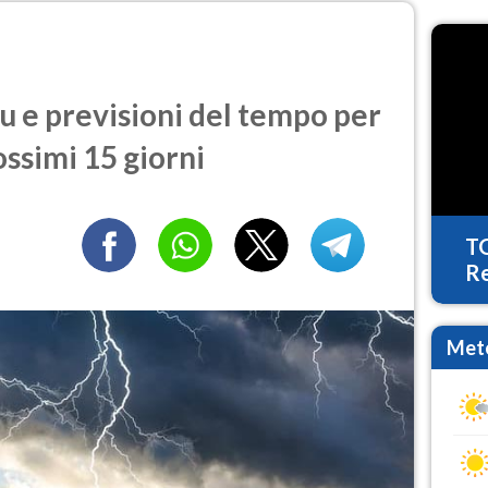
 e previsioni del tempo per
ossimi 15 giorni
T
Re
Mete