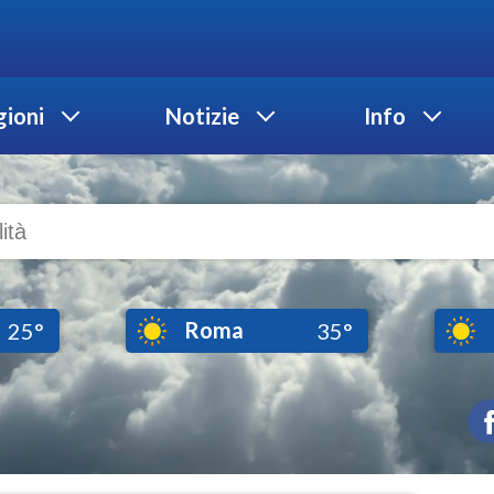
ioni
Notizie
Info
Roma
25°
35°