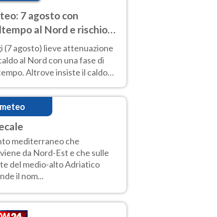
eo: 7 agosto con
tempo al Nord e rischio
ifragi. Altrove caldo
 (7 agosto) lieve attenuazione
tremo
caldo al Nord con una fase di
empo. Altrove insiste il caldo
emo con picchi di 40°C. Le
isioni
imeteo
ecale
to mediterraneo che
viene da Nord-Est e che sulle
te del medio-alto Adriatico
nde il nom...