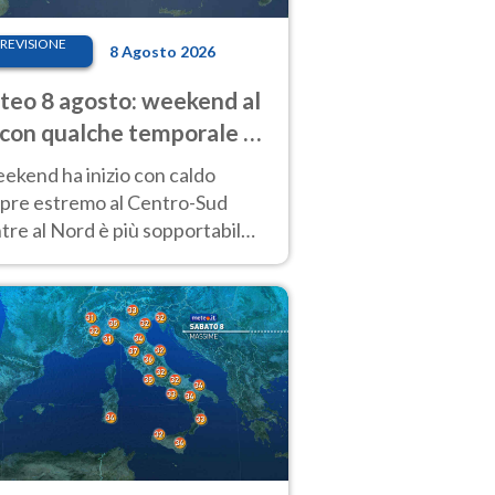
REVISIONE
8 Agosto 2026
eo 8 agosto: weekend al
 con qualche temporale e
do estremo al Centro-Sud
eekend ha inizio con caldo
pre estremo al Centro-Sud
re al Nord è più sopportabile
 a domenica 9. Temporali di
re sui rilievi.