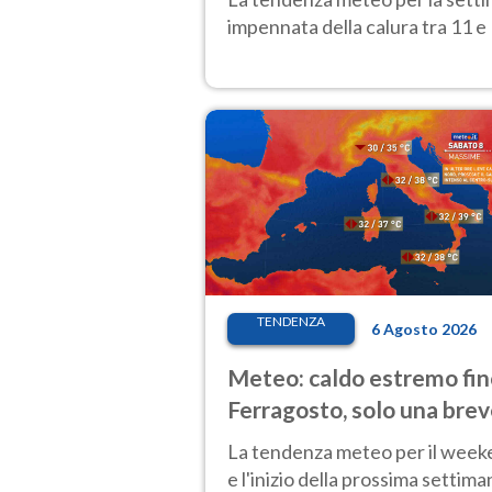
impennata della calura tra 11 e 
TENDENZA
6 Agosto 2026
Meteo: caldo estremo fin
Ferragosto, solo una bre
pausa. Ecco dove
La tendenza meteo per il wee
e l'inizio della prossima settima