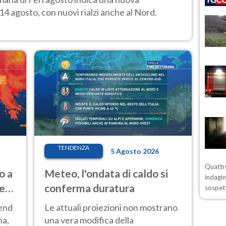
14 agosto, con nuovi rialzi anche al Nord.
TENDENZA
5 Agosto 2026
Quattro
o a
Meteo, l'ondata di caldo si
indagin
ve
conferma duratura
sospett
kend
Le attuali proiezioni non mostrano
na,
una vera modifica della