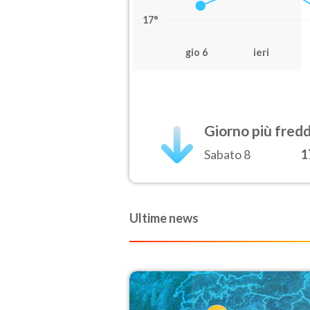
17°
gio 6
ieri
Giorno più fred
Sabato 8
1
Ultime news