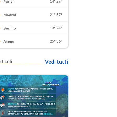
14°
29°
Parigi
21°
37°
Madrid
13°
24°
Berlino
25°
36°
Atene
rticoli
Vedi tutti