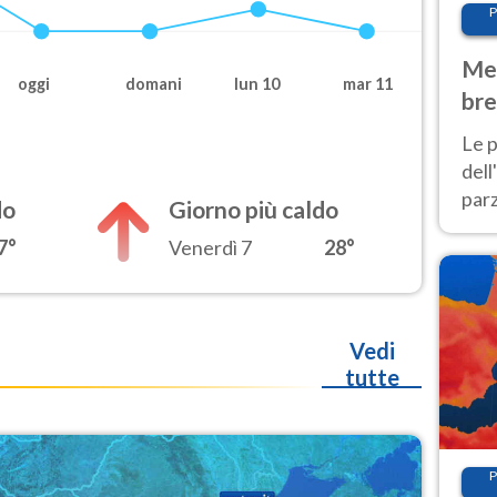
P
Met
oggi
domani
lun 10
mar 11
bre
Nor
Le p
dell
parz
do
Giorno più caldo
al 
7°
Venerdì 7
28°
40 g
Vedi
tutte
P