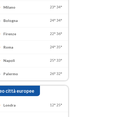
23°
34°
Milano
24°
34°
Bologna
22°
36°
Firenze
24°
35°
Roma
25°
33°
Napoli
26°
32°
Palermo
o città europee
12°
25°
Londra