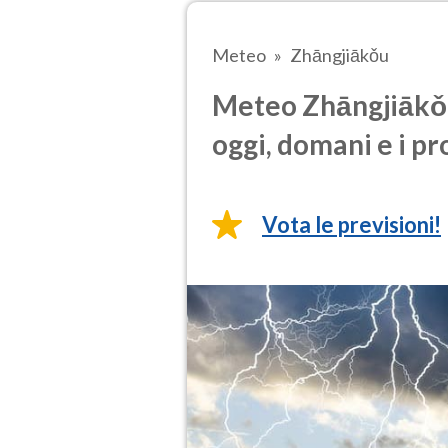
Meteo
Zhāngjiākǒu
Meteo Zhāngjiākǒu
oggi, domani e i pr
Vota le previsioni!