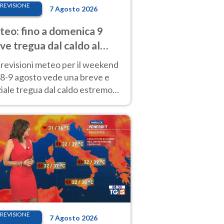
REVISIONE
7 Agosto 2026
eo: fino a domenica 9
ve tregua dal caldo al
d! Altrove calura e afa
revisioni meteo per il weekend
'8-9 agosto vede una breve e
iale tregua dal caldo estremo
Nord mentre altrove persistono
radi.
REVISIONE
7 Agosto 2026