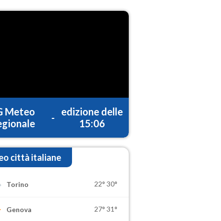
G Meteo
edizione delle
-
gionale
15:06
o città italiane
22°
30°
Torino
27°
31°
Genova