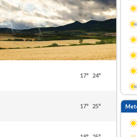
17°
24°
17°
25°
Mete
18°
25°