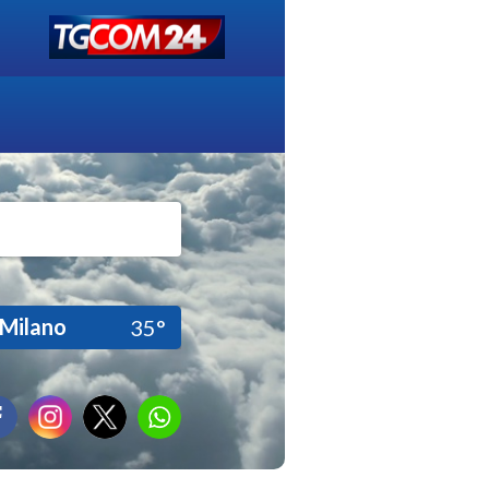
Milano
35°