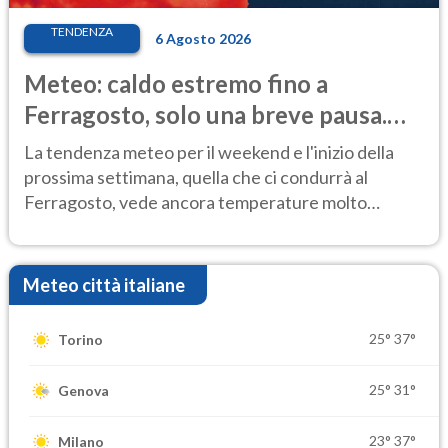
TENDENZA
6 Agosto 2026
Meteo: caldo estremo fino a
Ferragosto, solo una breve pausa.
Ecco dove
La tendenza meteo per il weekend e l'inizio della
prossima settimana, quella che ci condurrà al
Ferragosto, vede ancora temperature molto
elevate
Meteo città italiane
25°
37°
Torino
25°
31°
Genova
23°
37°
Milano