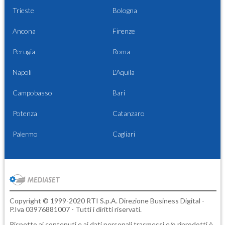
Trieste
Bologna
Ancona
Firenze
Perugia
Roma
Napoli
L'Aquila
Campobasso
Bari
Potenza
Catanzaro
Palermo
Cagliari
Copyright © 1999-2020 RTI S.p.A. Direzione Business Digital -
P.Iva 03976881007 - Tutti i diritti riservati.
Rispetto ai contenuti e ai dati personali trasmessi e/o riprodotti è