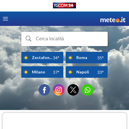
Zestafon...
Roma
34°
35°
Milano
Napoli
37°
33°