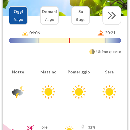
Oggi
Domani
Sa
6 ago
7 ago
8 ago
06:06
20:21
Ultimo quarto
Notte
Mattino
Pomeriggio
Sera
34
°
ore
32
%