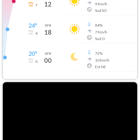
12
9
Km/h
7
Sud SO
24
°
ore
84
%
18
7
Km/h
4
Sud O
20
°
ore
72
%
00
10
Km/h
0
Est NE