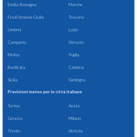
Emilia Romagna
Marche
Friuli Venezia Giulia
Toscana
Umbria
Lazio
Campania
Abruzzo
Molise
Puglia
Basilicata
Calabria
Sicilia
Sardegna
Previsioni meteo per le città italiane
Torino
Aosta
Genova
Milano
Trento
Venezia