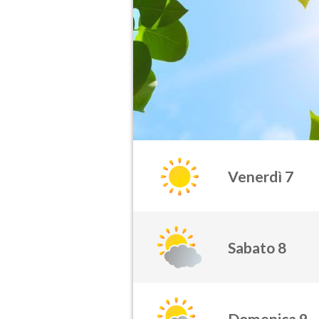
Venerdì 7
Sabato 8
Domenica 9