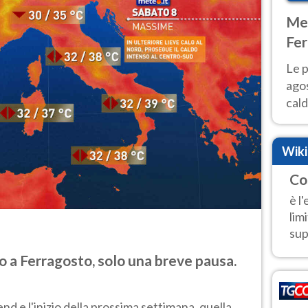
Met
Fer
Nor
Le p
agos
cald
all'
Nor
Wik
Co
è l
lim
sup
 a Ferragosto, solo una breve pausa.
d e l'inizio della prossima settimana, quella