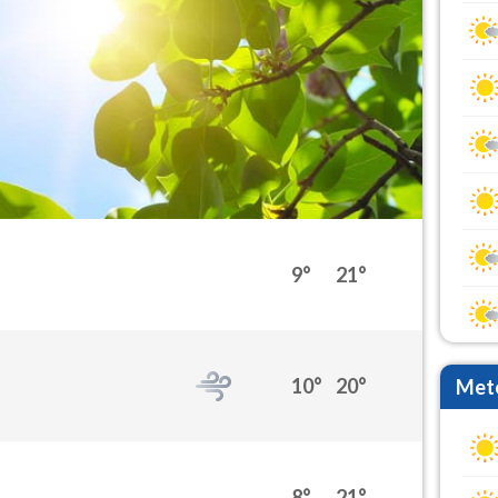
9°
21°
10°
20°
Mete
8°
21°