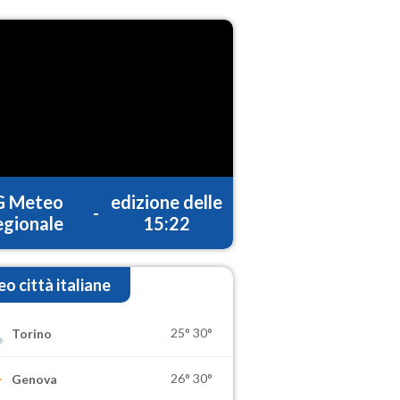
G Meteo
edizione delle
-
gionale
15:22
o città italiane
25°
30°
Torino
26°
30°
Genova