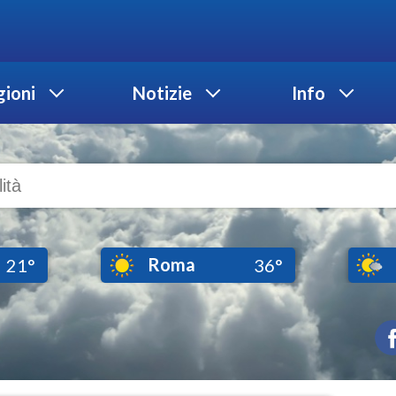
ioni
Notizie
Info
Roma
21°
36°