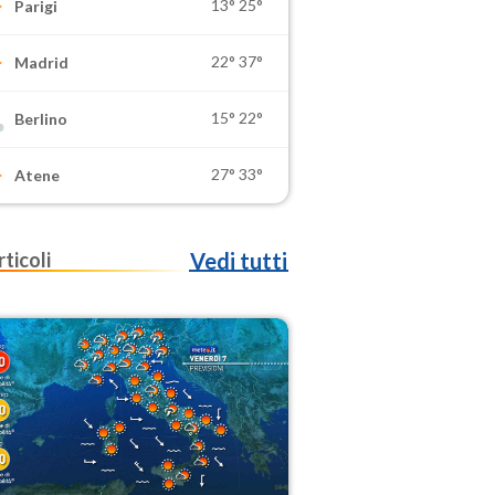
13°
25°
Parigi
22°
37°
Madrid
15°
22°
Berlino
27°
33°
Atene
rticoli
Vedi tutti