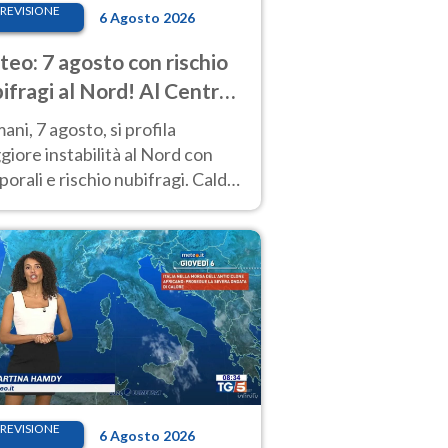
REVISIONE
6 Agosto 2026
eo: 7 agosto con rischio
ifragi al Nord! Al Centro-
 caldo estremo
ni, 7 agosto, si profila
iore instabilità al Nord con
orali e rischio nubifragi. Caldo
pre estremo al Centro-Sud. Le
isioni.
REVISIONE
6 Agosto 2026