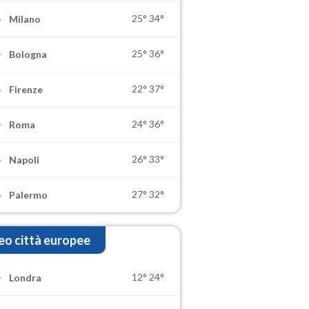
25°
34°
Milano
25°
36°
Bologna
22°
37°
Firenze
24°
36°
Roma
26°
33°
Napoli
27°
32°
Palermo
o città europee
12°
24°
Londra