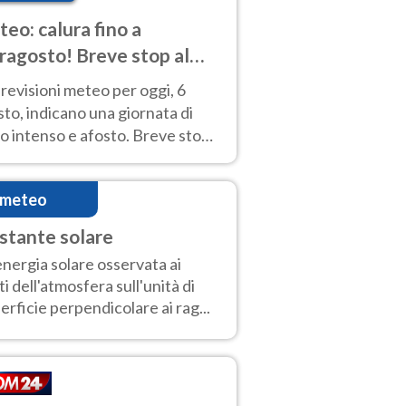
eo: calura fino a
ragosto! Breve stop al
d tra 7 e 9 agosto
revisioni meteo per oggi, 6
to, indicano una giornata di
o intenso e afosto. Breve stop
Anticiclone solo sulle regioni del
d.
imeteo
stante solare
'energia solare osservata ai
iti dell'atmosfera sull'unità di
erficie perpendicolare ai rag...