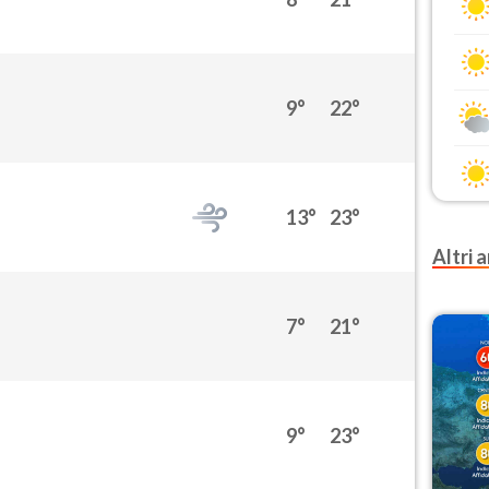
9°
22°
13°
23°
Altri a
7°
21°
9°
23°