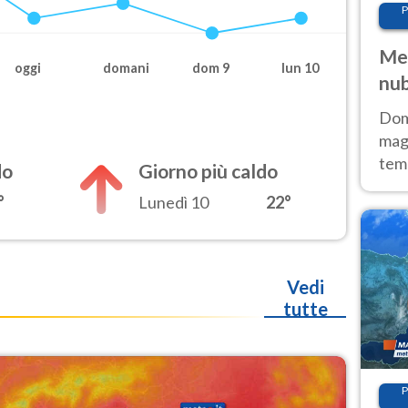
P
Met
oggi
domani
dom 9
lun 10
nub
Sud
Doma
magg
temp
do
Giorno più caldo
sem
°
Lunedì 10
22°
prev
Vedi
tutte
P