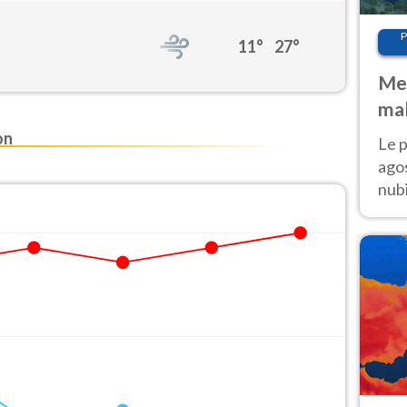
P
11°
27°
Met
mal
fin
on
Le p
agos
nubi
Cen
mol