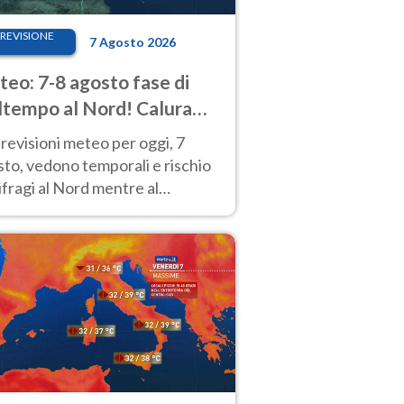
REVISIONE
7 Agosto 2026
eo: 7-8 agosto fase di
tempo al Nord! Calura
o a Ferragosto
revisioni meteo per oggi, 7
to, vedono temporali e rischio
fragi al Nord mentre al
tro-Sud sole e caldo sempre
to intenso.