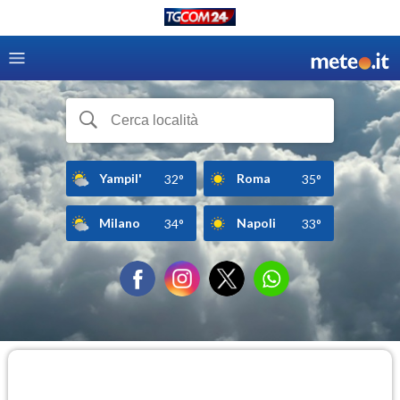
Yampil'
Roma
32°
35°
Milano
Napoli
34°
33°