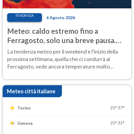
TENDENZA
6 Agosto 2026
Meteo: caldo estremo fino a
Ferragosto, solo una breve pausa.
Ecco dove
La tendenza meteo per il weekend e l'inizio della
prossima settimana, quella che ci condurrà al
Ferragosto, vede ancora temperature molto
elevate
Meteo città italiane
25°
37°
Torino
25°
31°
Genova