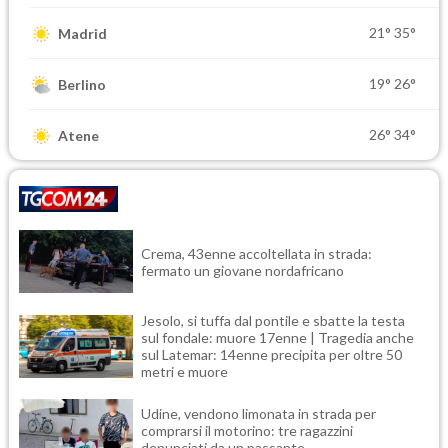
21°
35°
Madrid
19°
26°
Berlino
26°
34°
Atene
Crema, 43enne accoltellata in strada:
fermato un giovane nordafricano
Jesolo, si tuffa dal pontile e sbatte la testa
sul fondale: muore 17enne | Tragedia anche
sul Latemar: 14enne precipita per oltre 50
metri e muore
Udine, vendono limonata in strada per
comprarsi il motorino: tre ragazzini
denunciati da un passante