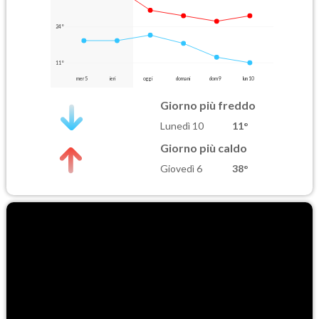
24°
11°
mer 5
ieri
oggi
domani
dom 9
lun 10
Giorno più freddo
Lunedì 10
11°
Giorno più caldo
Giovedì 6
38°