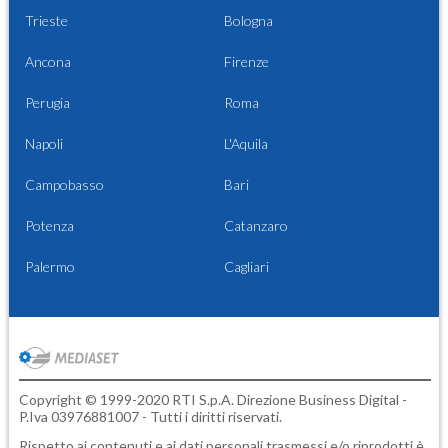
Trieste
Bologna
Ancona
Firenze
Perugia
Roma
Napoli
L'Aquila
Campobasso
Bari
Potenza
Catanzaro
Palermo
Cagliari
Copyright © 1999-2020 RTI S.p.A. Direzione Business Digital -
P.Iva 03976881007 - Tutti i diritti riservati.
Rispetto ai contenuti e ai dati personali trasmessi e/o riprodotti è