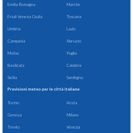
Emilia Romagna
Marche
Friuli Venezia Giulia
Toscana
Umbria
Lazio
Campania
Abruzzo
Molise
Puglia
Basilicata
Calabria
Sicilia
Sardegna
Previsioni meteo per le città italiane
Torino
Aosta
Genova
Milano
Trento
Venezia