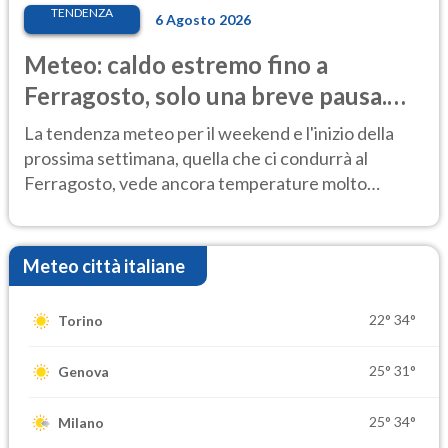
TENDENZA
6 Agosto 2026
Meteo: caldo estremo fino a
Ferragosto, solo una breve pausa.
Ecco dove
La tendenza meteo per il weekend e l'inizio della
prossima settimana, quella che ci condurrà al
Ferragosto, vede ancora temperature molto
elevate
Meteo città italiane
22°
34°
Torino
25°
31°
Genova
25°
34°
Milano