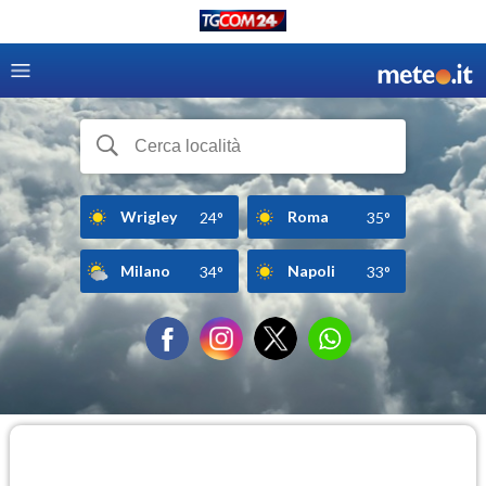
Wrigley
Roma
24°
35°
Milano
Napoli
34°
33°