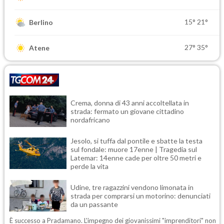
15°
21°
Berlino
27°
35°
Atene
Crema, donna di 43 anni accoltellata in
strada: fermato un giovane cittadino
nordafricano
Jesolo, si tuffa dal pontile e sbatte la testa
sul fondale: muore 17enne | Tragedia sul
Latemar: 14enne cade per oltre 50 metri e
perde la vita
Udine, tre ragazzini vendono limonata in
strada per comprarsi un motorino: denunciati
da un passante
È successo a Pradamano. L'impegno dei giovanissimi "imprenditori" non