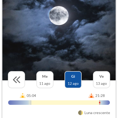
Me
Gi
Ve
11 ago
12 ago
13 ago
05:04
21:28
Luna crescente