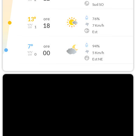
Sud SO
13
°
ore
76
%
18
7
Km/h
1
Est
7
°
ore
94
%
00
5
Km/h
0
Est NE