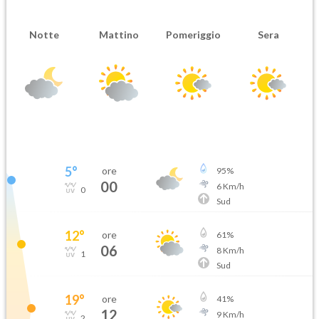
Notte
Mattino
Pomeriggio
Sera
5
°
ore
95
%
00
6
Km/h
0
Sud
12
°
ore
61
%
06
8
Km/h
1
Sud
19
°
ore
41
%
12
9
Km/h
2