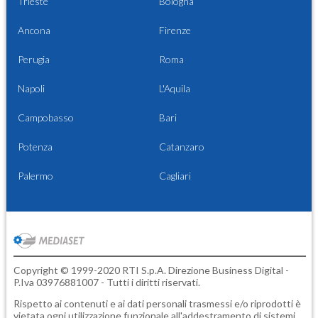
Trieste
Bologna
Ancona
Firenze
Perugia
Roma
Napoli
L'Aquila
Campobasso
Bari
Potenza
Catanzaro
Palermo
Cagliari
Copyright © 1999-2020 RTI S.p.A. Direzione Business Digital -
P.Iva 03976881007 - Tutti i diritti riservati.
Rispetto ai contenuti e ai dati personali trasmessi e/o riprodotti è
vietata ogni utilizzazione funzionale all'addestramento di sistemi