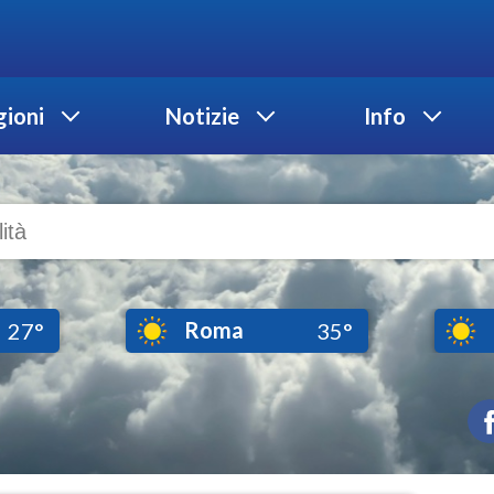
ioni
Notizie
Info
Roma
27°
35°