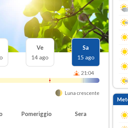
Ve
Sa
o
14 ago
15 ago
21:04
Luna crescente
Mete
o
Pomeriggio
Sera