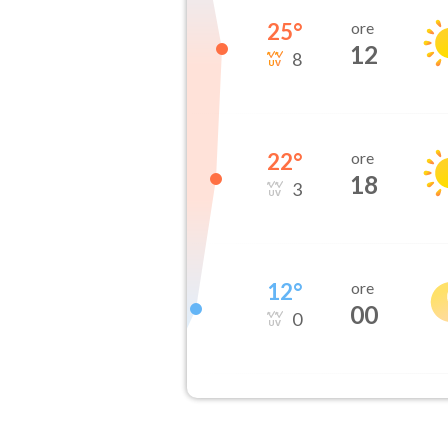
25
°
ore
12
8
22
°
ore
18
3
12
°
ore
00
0