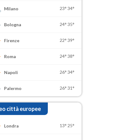
23°
34°
Milano
24°
35°
Bologna
22°
39°
Firenze
24°
38°
Roma
26°
34°
Napoli
26°
31°
Palermo
o città europee
13°
25°
Londra