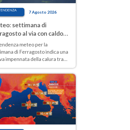
TENDENZA
7 Agosto 2026
eo: settimana di
ragosto al via con caldo
enso e qualche temporale
tendenza meteo per la
imana di Ferragosto indica una
a impennata della calura tra
 14 agosto, con nuovi rialzi
he al Nord.