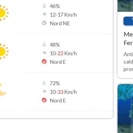
46
%
12
-
17
Km/h
Nord NE
Met
Fer
48
%
afr
10
-
22
Km/h
Anti
pro
cald
Nord E
pros
ver
72
%
d’It
10
-
33
Km/h
Nord E