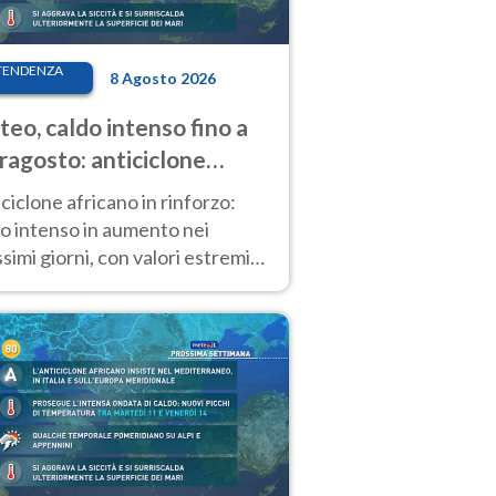
TENDENZA
8 Agosto 2026
eo, caldo intenso fino a
ragosto: anticiclone
icano ancora
ciclone africano in rinforzo:
tagonista
o intenso in aumento nei
simi giorni, con valori estremi
so Ferragosto su gran parte
alia