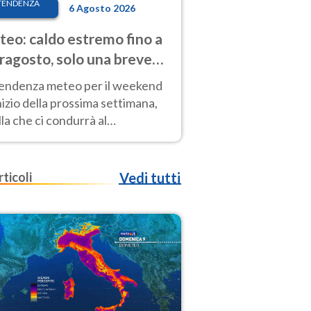
TENDENZA
6 Agosto 2026
eo: caldo estremo fino a
ragosto, solo una breve
sa. Ecco dove
tendenza meteo per il weekend
inizio della prossima settimana,
la che ci condurrà al
ragosto, vede ancora
perature molto elevate
rticoli
Vedi tutti