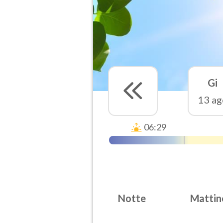
Gi
13 ag
06:29
Notte
Mattin