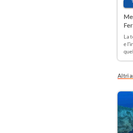
Met
Fer
pau
La 
e l'
quel
Fer
tem
Altri a