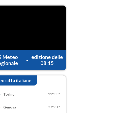
G Meteo
edizione delle
-
gionale
08:15
o città italiane
22°
33°
Torino
27°
31°
Genova