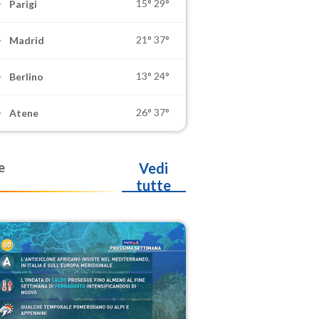
15°
29°
Parigi
21°
37°
Madrid
13°
24°
Berlino
26°
37°
Atene
e
Vedi
tutte