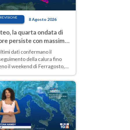
REVISIONE
8 Agosto 2026
eo, la quarta ondata di
ore persiste con massime
pre molto elevate
ultimi dati confermano il
eguimento della calura fino
eno il weekend di Ferragosto,
 tendenza a una nuova
nsificazione prossima
timana