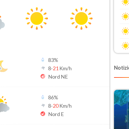
83
%
Notizi
8
-
21
Km/h
Nord NE
86
%
8
-
20
Km/h
Nord E