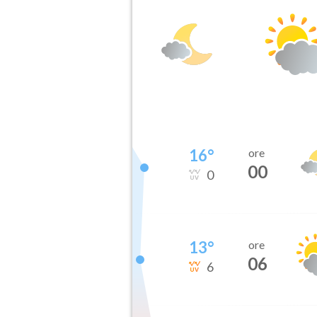
16
°
ore
00
0
13
°
ore
06
6