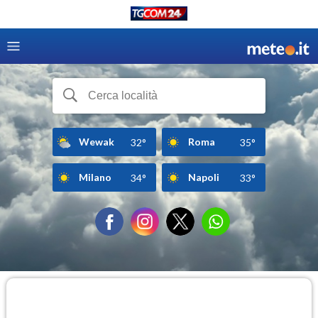
Wewak
Roma
32°
35°
Milano
Napoli
34°
33°