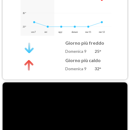
28°
25°
ven 7
ieri
oggi
domani
mar 11
mer 12
Giorno più freddo
Domenica 9
25°
Giorno più caldo
Domenica 9
32°