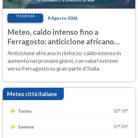
TENDENZA
8 Agosto 2026
Meteo, caldo intenso fino a
Ferragosto: anticiclone africano
ancora protagonista
Anticiclone africano in rinforzo: caldo intenso in
aumento nei prossimi giorni, con valori estremi
verso Ferragosto su gran parte d’Italia
Meteo città italiane
22°
33°
Torino
27°
31°
Genova