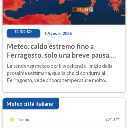
TENDENZA
6 Agosto 2026
Meteo: caldo estremo fino a
Ferragosto, solo una breve pausa.
Ecco dove
La tendenza meteo per il weekend e l'inizio della
prossima settimana, quella che ci condurrà al
Ferragosto, vede ancora temperature molto
elevate
Meteo città italiane
25°
37°
Torino