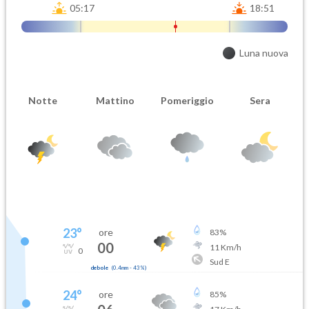
05:17
18:51
Luna nuova
Notte
Mattino
Pomeriggio
Sera
23
°
ore
83
%
00
11
Km/h
0
Sud E
debole
(
0.4mm
-
43
%)
24
°
ore
85
%