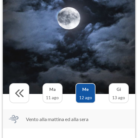
Ma
Me
Gi
11 ago
12 ago
13 ago
Vento alla mattina ed alla sera