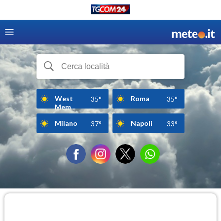
West
Roma
35°
35°
Mem...
Milano
Napoli
37°
33°