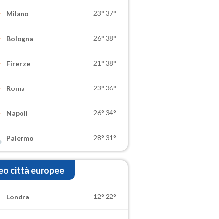
23°
37°
Milano
26°
38°
Bologna
21°
38°
Firenze
23°
36°
Roma
26°
34°
Napoli
28°
31°
Palermo
o città europee
12°
22°
Londra