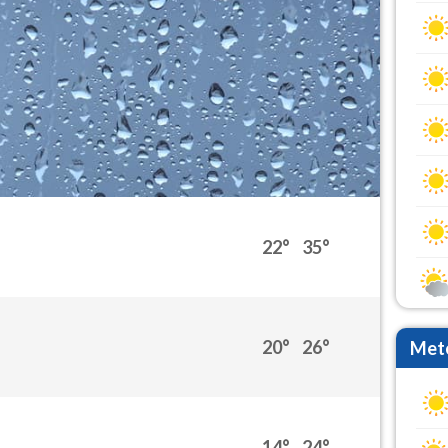
22°
35°
20°
26°
Mete
14°
24°