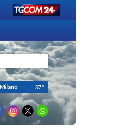
Milano
37°