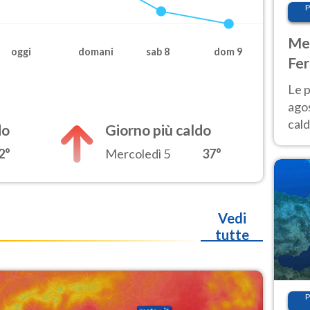
P
Met
oggi
domani
sab 8
dom 9
Fer
Nor
Le p
agos
cald
do
Giorno più caldo
all'
2°
Mercoledì 5
37°
Nor
Vedi
tutte
P