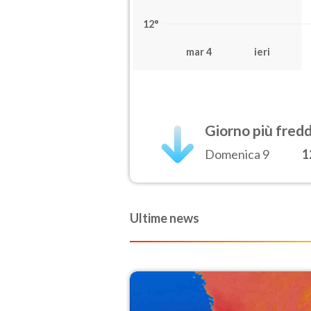
12°
mar 4
ieri
Giorno più fred
Domenica 9
1
Ultime news