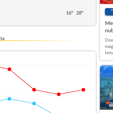
P
16°
28°
Met
nub
Sud
ia
Doma
magg
temp
sem
prev