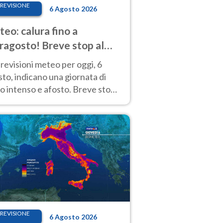
REVISIONE
6 Agosto 2026
eo: calura fino a
ragosto! Breve stop al
d tra 7 e 9 agosto
revisioni meteo per oggi, 6
to, indicano una giornata di
o intenso e afosto. Breve stop
Anticiclone solo sulle regioni del
d.
REVISIONE
6 Agosto 2026