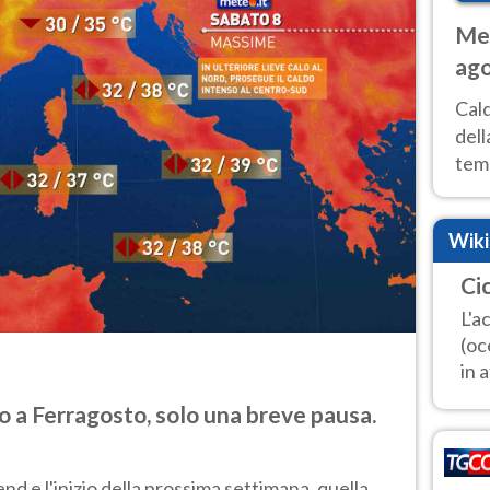
Met
ago
ai 
Cal
dell
temp
inte
tre
Wik
Ci
L'a
(oc
in 
 a Ferragosto, solo una breve pausa.
d e l'inizio della prossima settimana, quella