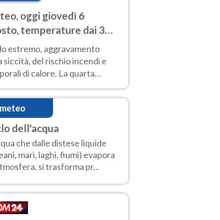
eo, oggi giovedì 6
sto, temperature dai 33
40 gradi
do estremo, aggravamento
a siccità, del rischio incendi e
orali di calore. La quarta
nsa ondata di calore non dà
gua e durerà fino Ferragosto
imeteo
clo dell'acqua
cqua che dalle distese liquide
eani, mari, laghi, fiumi) evapora
atmosfera, si trasforma pr...