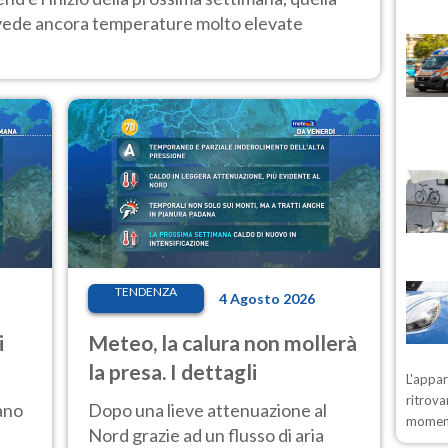
 vede ancora temperature molto elevate
TENDENZA
4 Agosto 2026
i
Meteo, la calura non mollerà
la presa. I dettagli
L'appa
ritrova
ano
Dopo una lieve attenuazione al
moment
Nord grazie ad un flusso di aria