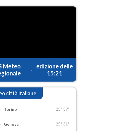
G Meteo
edizione delle
-
gionale
15:21
o città italiane
25°
37°
Torino
25°
31°
Genova