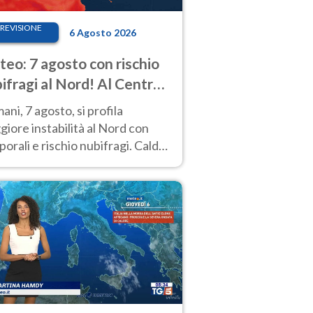
REVISIONE
6 Agosto 2026
eo: 7 agosto con rischio
ifragi al Nord! Al Centro-
 caldo estremo
ni, 7 agosto, si profila
iore instabilità al Nord con
orali e rischio nubifragi. Caldo
pre estremo al Centro-Sud. Le
isioni.