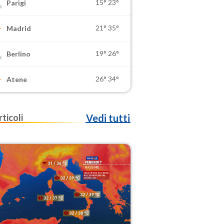
15°
23°
Parigi
21°
35°
Madrid
19°
26°
Berlino
26°
34°
Atene
rticoli
Vedi tutti