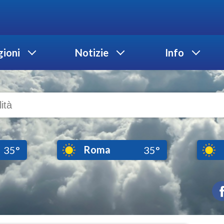
ioni
Notizie
Info
Roma
35°
35°