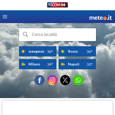
waegwan
Roma
36°
36°
Milano
Napoli
34°
33°