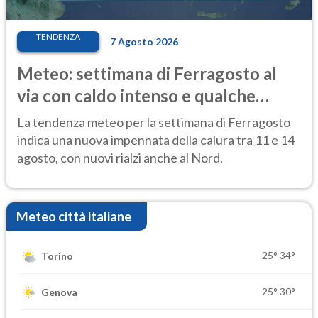
TENDENZA
7 Agosto 2026
Meteo: settimana di Ferragosto al
via con caldo intenso e qualche
temporale
La tendenza meteo per la settimana di Ferragosto
indica una nuova impennata della calura tra 11 e 14
agosto, con nuovi rialzi anche al Nord.
Meteo città italiane
25°
34°
Torino
25°
30°
Genova