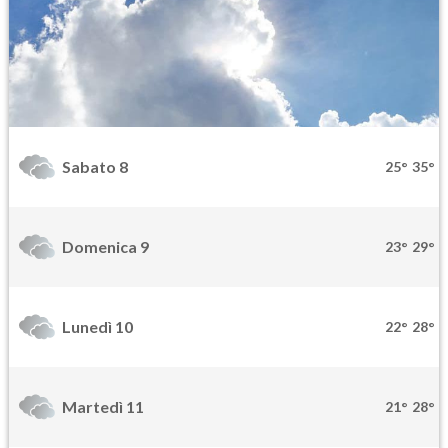
Sabato 8
25°
35°
Domenica 9
23°
29°
Lunedì 10
22°
28°
Martedì 11
21°
28°