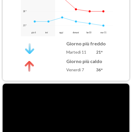
28°
21°
gio 6
ieri
oggi
domani
lun 10
mar 11
Giorno più freddo
Martedì 11
21°
Giorno più caldo
Venerdì 7
36°