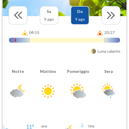
Sa
Do
9 ago
9 ago
04:55
20:27
Luna calante
Notte
Mattino
Pomeriggio
Sera
11
°
ore
78
%