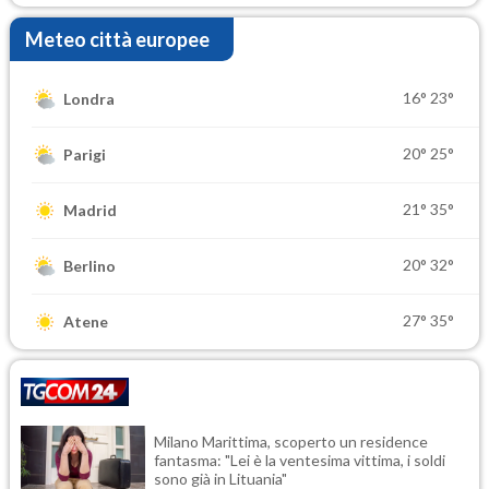
Meteo città europee
16°
23°
Londra
20°
25°
Parigi
21°
35°
Madrid
20°
32°
Berlino
27°
35°
Atene
Milano Marittima, scoperto un residence
fantasma: "Lei è la ventesima vittima, i soldi
sono già in Lituania"