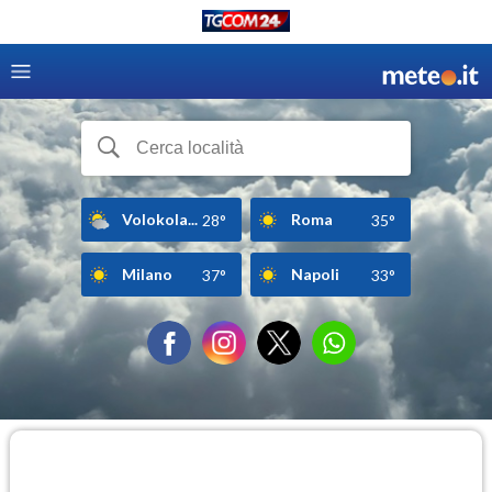
Volokola...
Roma
28°
35°
Milano
Napoli
37°
33°