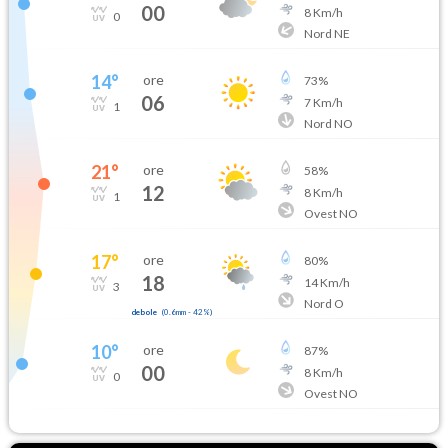
00
8
Km/h
0
Nord NE
14
°
ore
73
%
06
7
Km/h
1
Nord NO
21
°
ore
58
%
12
8
Km/h
1
Ovest NO
17
°
ore
80
%
18
14
Km/h
3
Nord O
debole
(
0.6mm
-
42
%)
10
°
ore
87
%
00
8
Km/h
0
Ovest NO