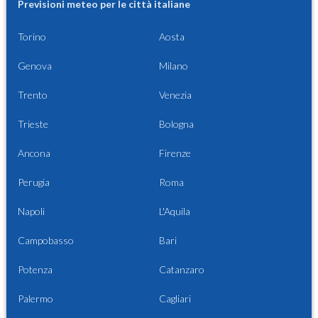
Previsioni meteo per le città italiane
Torino
Aosta
Genova
Milano
Trento
Venezia
Trieste
Bologna
Ancona
Firenze
Perugia
Roma
Napoli
L'Aquila
Campobasso
Bari
Potenza
Catanzaro
Palermo
Cagliari