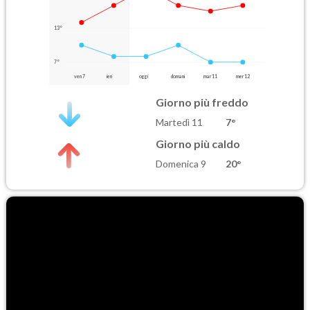
13°
7°
ven 7
ieri
oggi
domani
mar 11
mer 12
Giorno più freddo
Martedì 11
7°
Giorno più caldo
Domenica 9
20°