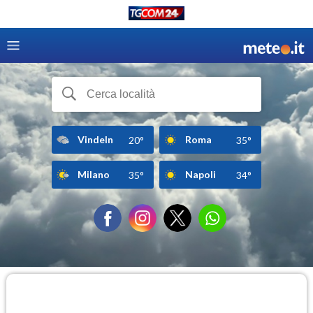
Vindeln
Roma
20°
35°
Milano
Napoli
35°
34°