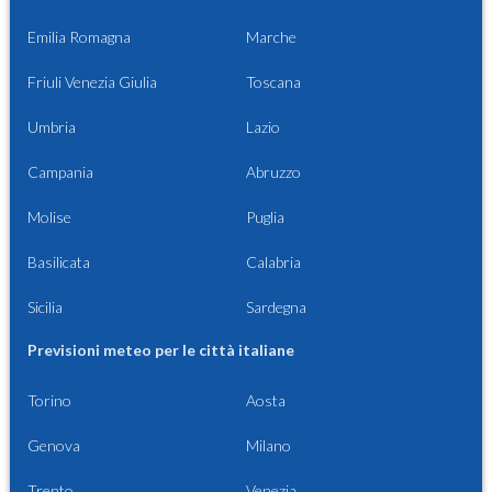
Emilia Romagna
Marche
Friuli Venezia Giulia
Toscana
Umbria
Lazio
Campania
Abruzzo
Molise
Puglia
Basilicata
Calabria
Sicilia
Sardegna
Previsioni meteo per le città italiane
Torino
Aosta
Genova
Milano
Trento
Venezia