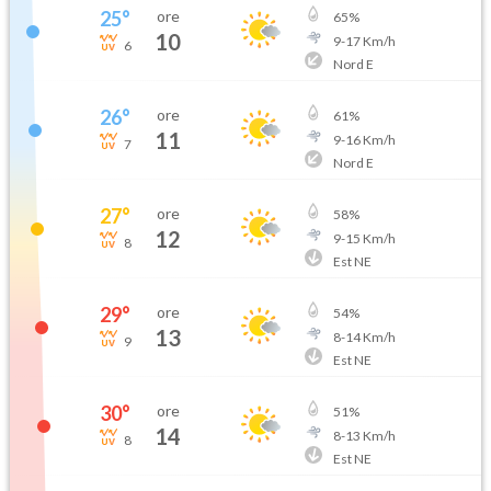
25
°
ore
65
%
10
9
-
17
Km/h
6
Nord E
26
°
ore
61
%
11
9
-
16
Km/h
7
Nord E
27
°
ore
58
%
12
9
-
15
Km/h
8
Est NE
29
°
ore
54
%
13
8
-
14
Km/h
9
Est NE
30
°
ore
51
%
14
8
-
13
Km/h
8
Est NE