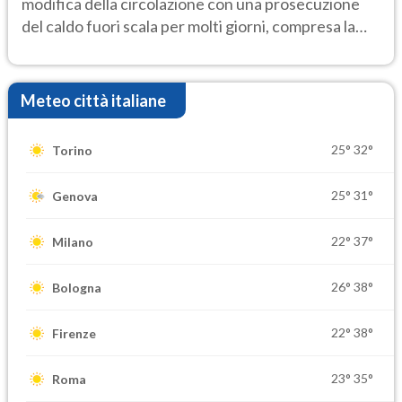
modifica della circolazione con una prosecuzione
del caldo fuori scala per molti giorni, compresa la
settimana di Ferragosto
Meteo città italiane
25°
32°
Torino
25°
31°
Genova
22°
37°
Milano
26°
38°
Bologna
22°
38°
Firenze
23°
35°
Roma