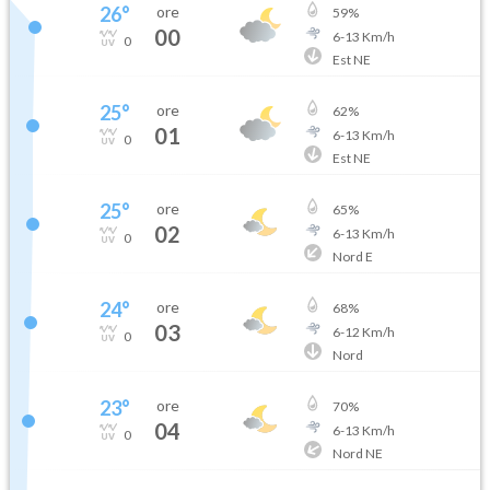
26
°
ore
59
%
00
6
-
13
Km/h
0
Est NE
25
°
ore
62
%
01
6
-
13
Km/h
0
Est NE
25
°
ore
65
%
02
6
-
13
Km/h
0
Nord E
24
°
ore
68
%
03
6
-
12
Km/h
0
Nord
23
°
ore
70
%
04
6
-
13
Km/h
0
Nord NE