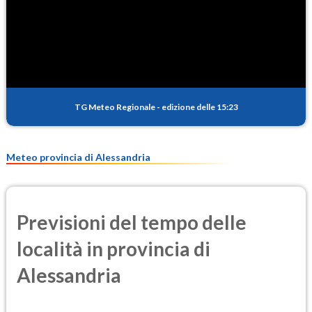
SO2
0.5
(Anidride solforosa)
PM10
14.3
(Materia particolata)
TG Meteo Regionale
-
edizione delle 15:23
PM25
9.6
(Materia particolata)
Meteo provincia di Alessandria
Previsioni del tempo delle
località in provincia di
Alessandria