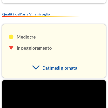
Qualità dell'aria Villamiroglio
Mediocre
In peggioramento
Dati medi giornata
O3
97.1
(Ozono)
NO2
4.1
(Diossido di azoto)