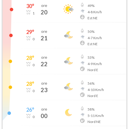
30
°
ore
49
%
20
4
-
8
Km/h
1
Est NE
29
°
ore
50
%
21
4
-
7
Km/h
0
Est NE
28
°
ore
53
%
22
4
-
9
Km/h
0
Nord E
28
°
ore
56
%
23
4
-
10
Km/h
0
Nord E
26
°
ore
58
%
00
5
-
11
Km/h
0
Nord NE