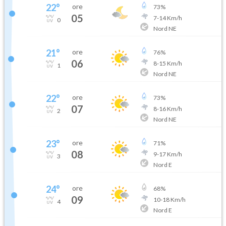
22
°
ore
73
%
05
7
-
14
Km/h
0
Nord NE
21
°
ore
76
%
06
8
-
15
Km/h
1
Nord NE
22
°
ore
73
%
07
8
-
16
Km/h
2
Nord NE
23
°
ore
71
%
08
9
-
17
Km/h
3
Nord E
24
°
ore
68
%
09
10
-
18
Km/h
4
Nord E