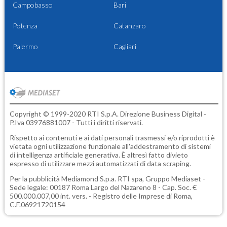
Campobasso
Bari
Potenza
Catanzaro
Palermo
Cagliari
Copyright © 1999-2020 RTI S.p.A. Direzione Business Digital -
P.Iva 03976881007 - Tutti i diritti riservati.
Rispetto ai contenuti e ai dati personali trasmessi e/o riprodotti è
vietata ogni utilizzazione funzionale all'addestramento di sistemi
di intelligenza artificiale generativa. È altresì fatto divieto
espresso di utilizzare mezzi automatizzati di data scraping.
Per la pubblicità
Mediamond S.p.a.
RTI spa, Gruppo Mediaset -
Sede legale: 00187 Roma Largo del Nazareno 8 - Cap. Soc. €
500.000.007,00 int. vers. - Registro delle Imprese di Roma,
C.F.06921720154