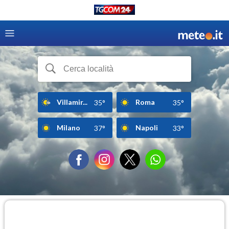
Villamir...
Roma
35°
35°
Milano
Napoli
37°
33°