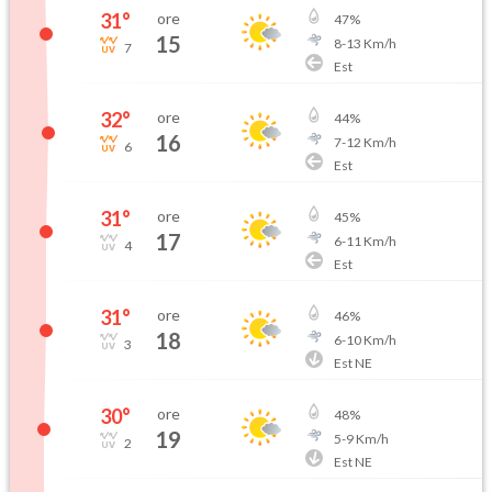
31
°
ore
47
%
15
8
-
13
Km/h
7
Est
32
°
ore
44
%
16
7
-
12
Km/h
6
Est
31
°
ore
45
%
17
6
-
11
Km/h
4
Est
31
°
ore
46
%
18
6
-
10
Km/h
3
Est NE
30
°
ore
48
%
19
5
-
9
Km/h
2
Est NE