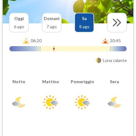
Oggi
Domani
Sa
6 ago
7 ago
8 ago
06:20
20:45
Luna calante
Notte
Mattino
Pomeriggio
Sera