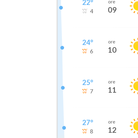
22
°
ore
09
4
24
°
ore
10
6
25
°
ore
11
7
27
°
ore
12
8