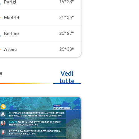
15°
23°
Parigi
21°
35°
Madrid
20°
27°
Berlino
26°
33°
Atene
e
Vedi
tutte