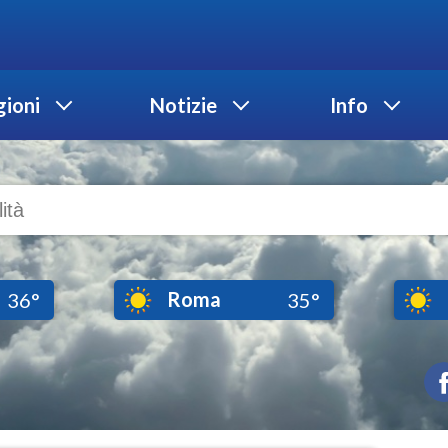
ioni
Notizie
Info
Roma
36°
35°