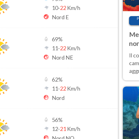
10
-
22
Km/h
Nord E
P
Met
69
%
non
11
-
22
Km/h
Il 
Nord NE
cam
aggr
risc
62
%
cal
11
-
22
Km/h
Fer
Nord
56
%
12
-
21
Km/h
Nord NO