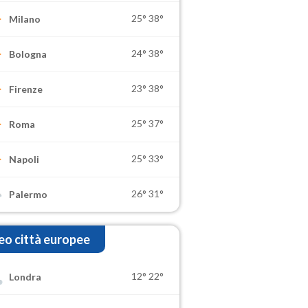
25°
38°
Milano
24°
38°
Bologna
23°
38°
Firenze
25°
37°
Roma
25°
33°
Napoli
26°
31°
Palermo
o città europee
12°
22°
Londra