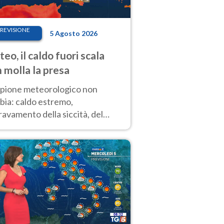
REVISIONE
5 Agosto 2026
eo, il caldo fuori scala
 molla la presa
copione meteorologico non
bia: caldo estremo,
avamento della siccità, del
hio incendi e temporali di
ore. Nessun cambiamento fino
ragosto