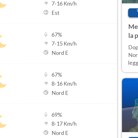
7
-
16
Km/h
Est
Met
67
%
la 
7
-
15
Km/h
Dop
Nord E
Nord
leg
nuov
67
%
afr
8
-
16
Km/h
Nord E
69
%
8
-
17
Km/h
Nord E