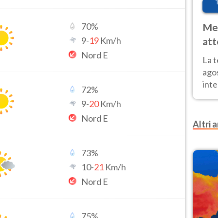
70
%
Met
9
-
19
Km/h
att
Nor
Nord E
La 
ago
inte
72
%
parz
9
-
20
Km/h
e il
Nord E
Altri a
73
%
10
-
21
Km/h
Nord E
75
%