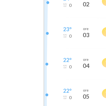
02
0
23
°
ore
03
0
22
°
ore
04
0
22
°
ore
05
0