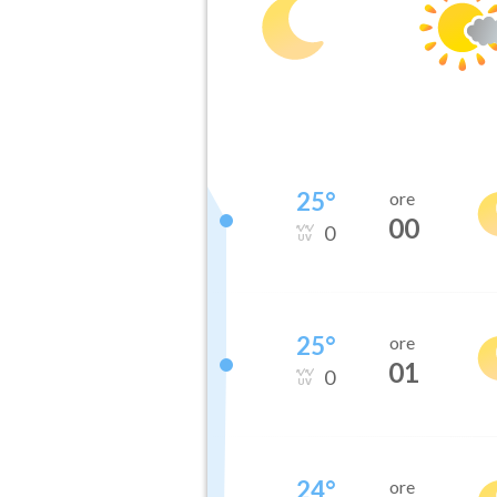
25
°
ore
00
0
25
°
ore
01
0
24
°
ore