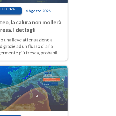
TENDENZA
4 Agosto 2026
eo, la calura non mollerà
presa. I dettagli
o una lieve attenuazione al
 grazie ad un flusso di aria
germente più fresca, probabile
o rinforzo dell’anticiclone
icano entro Ferragosto