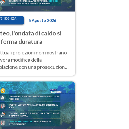
TENDENZA
5 Agosto 2026
eo, l'ondata di caldo si
ferma duratura
ttuali proiezioni non mostrano
vera modifica della
colazione con una prosecuzione
caldo fuori scala per molti
ni, compresa la settimana di
ragosto