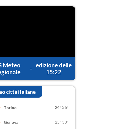
G Meteo
edizione delle
-
gionale
15:22
o città italiane
24°
36°
Torino
25°
30°
Genova