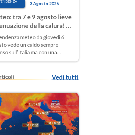
TENDENZA
3 Agosto 2026
eo: tra 7 e 9 agosto lieve
enuazione della calura! Al
d rischio temporali
tendenza meteo da giovedì 6
sto vede un caldo sempre
nso sull'Italia ma con una
iale e lieve attenuazione tra il 7
 9 agosto.
rticoli
Vedi tutti