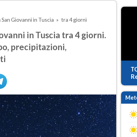
a San Giovanni in Tuscia
tra 4 giorni
vanni in Tuscia tra 4 giorni.
o, precipitazioni,
ti
T
Re
Mete