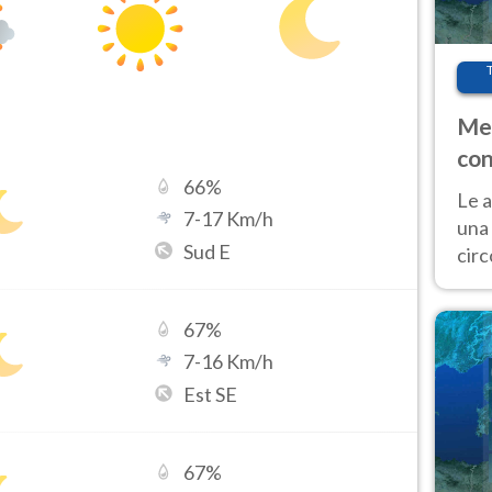
Met
con
66
%
Le a
7
-
17
Km/h
una 
Sud E
cir
del 
gior
67
%
Fer
7
-
16
Km/h
Est SE
67
%