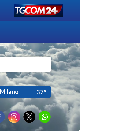
Milano
37°