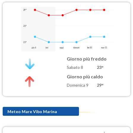
29°
26°
23°
gio 6
ieri
oggi
domani
lun 10
mar 11
Giorno più freddo
Sabato 8
23°
Giorno più caldo
Domenica 9
29°
Meteo Mare Vibo Marina