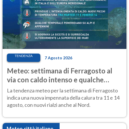
TENDENZA
7 Agosto 2026
Meteo: settimana di Ferragosto al
via con caldo intenso e qualche
temporale
La tendenza meteo per la settimana di Ferragosto
indica una nuova impennata della calura tra 11 e 14
agosto, con nuovi rialzi anche al Nord.
Meteo città italiane