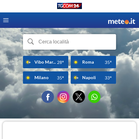
Vibo Mar...
Roma
28°
35°
Milano
Napoli
35°
33°