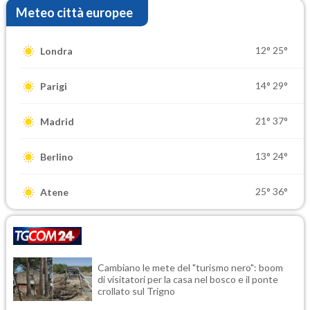
Meteo città europee
12°
25°
Londra
14°
29°
Parigi
21°
37°
Madrid
13°
24°
Berlino
25°
36°
Atene
Cambiano le mete del "turismo nero": boom
di visitatori per la casa nel bosco e il ponte
crollato sul Trigno