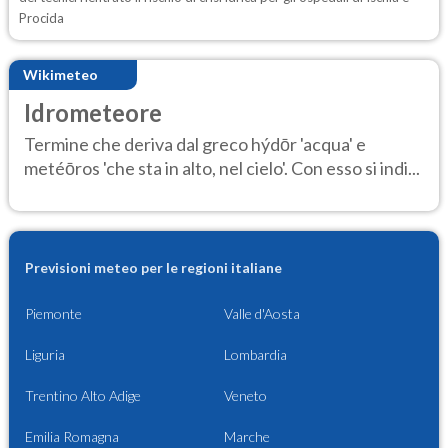
Procida
Wikimeteo
Idrometeore
Termine che deriva dal greco hýdōr 'acqua' e
metéōros 'che sta in alto, nel cielo'. Con esso si indi...
Previsioni meteo per le regioni italiane
Piemonte
Valle d'Aosta
Liguria
Lombardia
Trentino Alto Adige
Veneto
Emilia Romagna
Marche