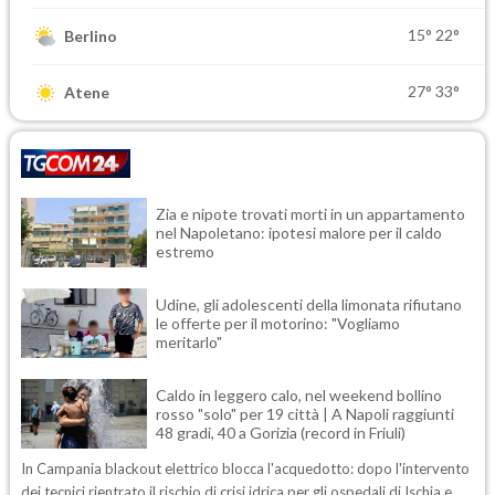
15°
22°
Berlino
27°
33°
Atene
Zia e nipote trovati morti in un appartamento
nel Napoletano: ipotesi malore per il caldo
estremo
Udine, gli adolescenti della limonata rifiutano
le offerte per il motorino: "Vogliamo
meritarlo"
Caldo in leggero calo, nel weekend bollino
rosso "solo" per 19 città | A Napoli raggiunti
48 gradi, 40 a Gorizia (record in Friuli)
In Campania blackout elettrico blocca l'acquedotto: dopo l'intervento
dei tecnici rientrato il rischio di crisi idrica per gli ospedali di Ischia e