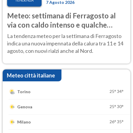
TENDENZA
7 Agosto 2026
Meteo: settimana di Ferragosto al
via con caldo intenso e qualche
temporale
La tendenza meteo per la settimana di Ferragosto
indica una nuova impennata della calura tra 11 e 14
agosto, con nuovi rialzi anche al Nord.
Meteo città italiane
25°
34°
Torino
25°
30°
Genova
26°
35°
Milano