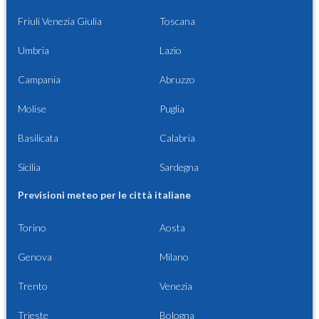
Friuli Venezia Giulia
Toscana
Umbria
Lazio
Campania
Abruzzo
Molise
Puglia
Basilicata
Calabria
Sicilia
Sardegna
Previsioni meteo per le città italiane
Torino
Aosta
Genova
Milano
Trento
Venezia
Trieste
Bologna