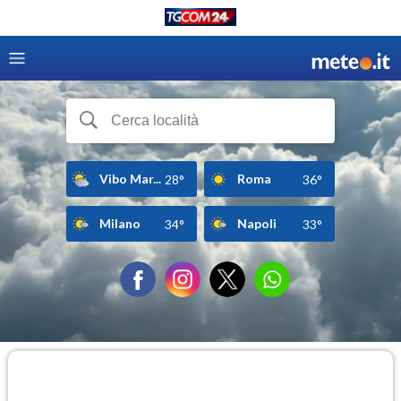
Vibo Mar...
Roma
28°
36°
Milano
Napoli
34°
33°