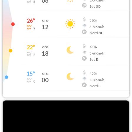
06
1
-
3
Km/h
5
Sud SO
26
°
ore
38
%
12
3
-
5
Km/h
9
Nord NE
22
°
ore
41
%
18
3
-
6
Km/h
2
Sud E
15
°
ore
45
%
00
1
-
3
Km/h
0
Nord E