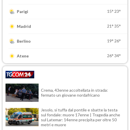
15°
23°
Parigi
21°
35°
Madrid
19°
26°
Berlino
26°
34°
Atene
Crema, 43enne accoltellata in strada:
fermato un giovane nordafricano
Jesolo, si tuffa dal pontile e sbatte la testa
sul fondale: muore 17enne | Tragedia anche
sul Latemar: 14enne precipita per oltre 50
metri e muore