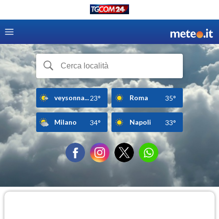
veysonna...
Roma
23°
35°
Milano
Napoli
34°
33°