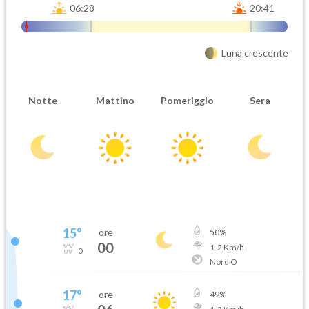
06:28
20:41
Luna crescente
Notte
Mattino
Pomeriggio
Sera
15
°
ore
50
%
00
1
-
2
Km/h
0
Nord O
17
°
ore
49
%