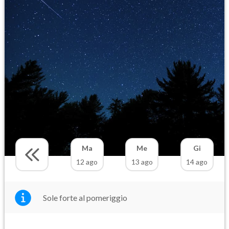
Ma
Me
Gi
12 ago
13 ago
14 ago
Sole forte al pomeriggio