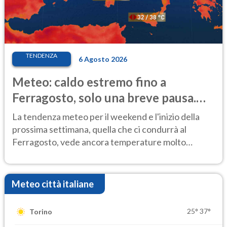
TENDENZA
6 Agosto 2026
Meteo: caldo estremo fino a
Ferragosto, solo una breve pausa.
Ecco dove
La tendenza meteo per il weekend e l'inizio della
prossima settimana, quella che ci condurrà al
Ferragosto, vede ancora temperature molto
elevate
Meteo città italiane
25°
37°
Torino