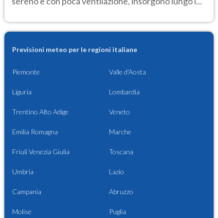
sereno e con poca ventilazione, insorgono lungo l...
Previsioni meteo per le regioni italiane
Piemonte
Valle d'Aosta
Liguria
Lombardia
Trentino Alto Adige
Veneto
Emilia Romagna
Marche
Friuli Venezia Giulia
Toscana
Umbria
Lazio
Campania
Abruzzo
Molise
Puglia