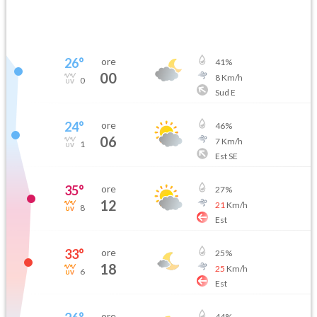
26
°
ore
41
%
00
8
Km/h
0
Sud E
24
°
ore
46
%
06
7
Km/h
1
Est SE
35
°
ore
27
%
12
21
Km/h
8
Est
33
°
ore
25
%
18
25
Km/h
6
Est
ore
44
%