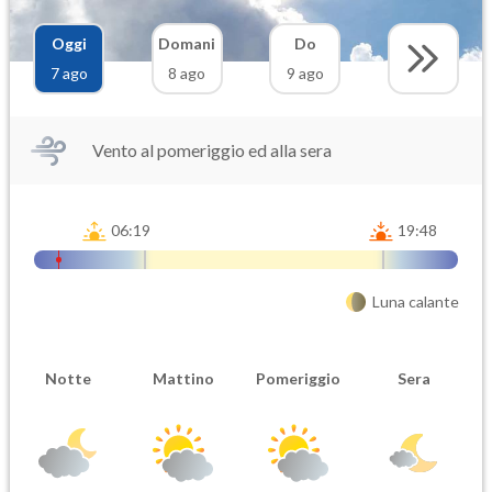
Oggi
Domani
Do
7 ago
8 ago
9 ago
Vento al pomeriggio ed alla sera
06:19
19:48
Luna calante
Notte
Mattino
Pomeriggio
Sera