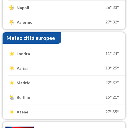
26°
33°
Napoli
27°
32°
Palermo
Meteo città europee
11°
24°
Londra
13°
25°
Parigi
22°
37°
Madrid
15°
21°
Berlino
27°
35°
Atene