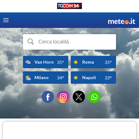
Van Horn
Roma
35°
35°
Milano
Napoli
34°
33°