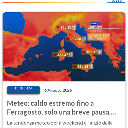
tutte
TENDENZA
6 Agosto 2026
Meteo: caldo estremo fino a
Ferragosto, solo una breve pausa.
Ecco dove
La tendenza meteo per il weekend e l'inizio della