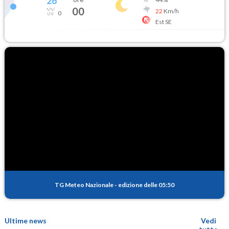
26
°
00
22
Km/h
0
Est SE
TG Meteo Nazionale
-
edizione delle 05:50
Ultime news
Vedi