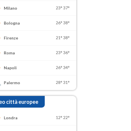
23°
37°
Milano
26°
38°
Bologna
21°
38°
Firenze
23°
36°
Roma
26°
34°
Napoli
28°
31°
Palermo
o città europee
12°
22°
Londra