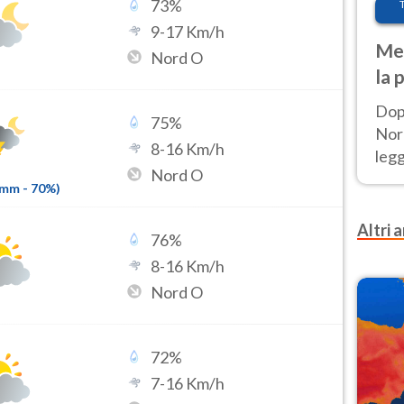
73
%
9
-
17
Km/h
Met
Nord O
la 
Dop
75
%
Nord
8
-
16
Km/h
leg
Nord O
nuov
6mm
-
70
%)
afr
Altri a
76
%
8
-
16
Km/h
Nord O
72
%
7
-
16
Km/h