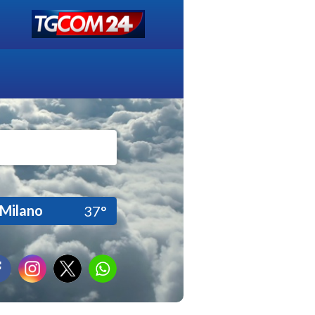
Milano
37°