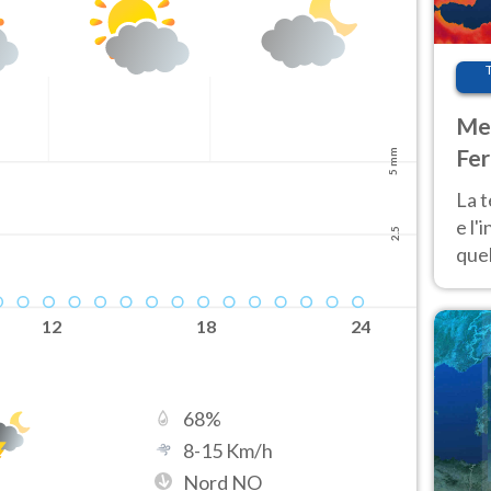
Met
Fer
5 mm
pau
La 
e l'
2.5
quel
Fer
tem
12
18
24
68
%
8
-
15
Km/h
Nord NO