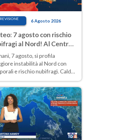
REVISIONE
6 Agosto 2026
eo: 7 agosto con rischio
ifragi al Nord! Al Centro-
 caldo estremo
ni, 7 agosto, si profila
iore instabilità al Nord con
orali e rischio nubifragi. Caldo
pre estremo al Centro-Sud. Le
isioni.