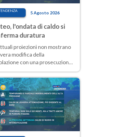
TENDENZA
5 Agosto 2026
eo, l'ondata di caldo si
ferma duratura
ttuali proiezioni non mostrano
vera modifica della
colazione con una prosecuzione
caldo fuori scala per molti
ni, compresa la settimana di
ragosto