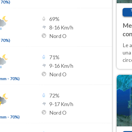
70
%)
69
%
Met
8
-
16
Km/h
con
Nord O
70
%)
Le a
una 
71
%
cir
9
-
16
Km/h
del 
Nord O
gior
7mm
-
70
%)
Fer
72
%
9
-
17
Km/h
Nord O
7mm
-
70
%)