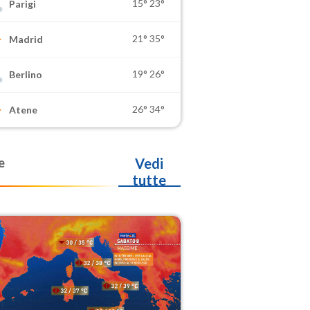
15°
23°
Parigi
21°
35°
Madrid
19°
26°
Berlino
26°
34°
Atene
e
Vedi
tutte