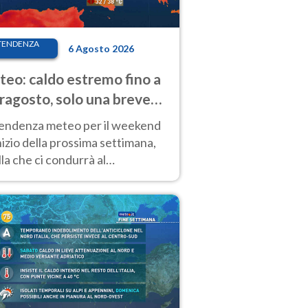
TENDENZA
6 Agosto 2026
eo: caldo estremo fino a
ragosto, solo una breve
sa. Ecco dove
tendenza meteo per il weekend
inizio della prossima settimana,
la che ci condurrà al
ragosto, vede ancora
perature molto elevate