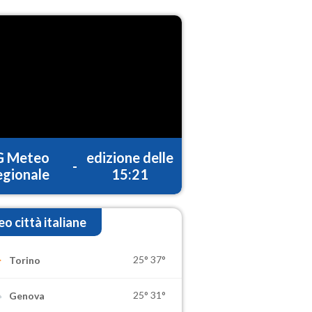
G Meteo
edizione delle
-
gionale
15:21
o città italiane
25°
37°
Torino
25°
31°
Genova