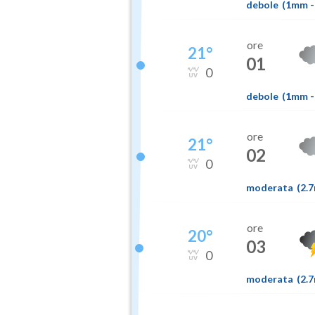
debole
(
1mm
-
ore
21
°
01
0
debole
(
1mm
-
ore
21
°
02
0
moderata
(
2.
ore
20
°
03
0
moderata
(
2.