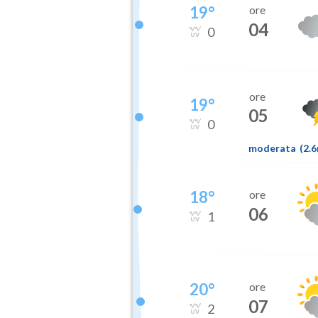
19
°
ore
04
0
ore
19
°
05
0
moderata
(
2.
18
°
ore
06
1
20
°
ore
07
2