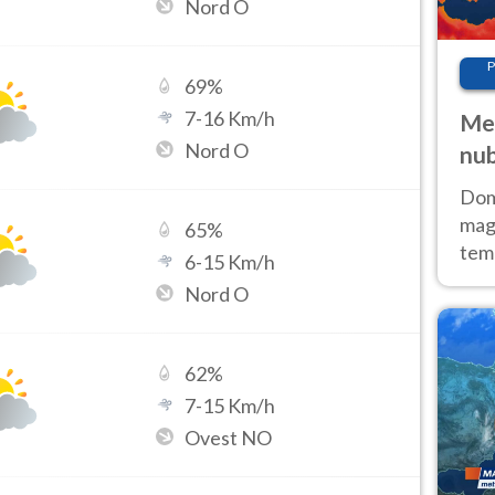
Nord O
P
69
%
7
-
16
Km/h
Met
Nord O
nub
Sud
Doma
magg
65
%
temp
6
-
15
Km/h
sem
Nord O
prev
62
%
7
-
15
Km/h
Ovest NO