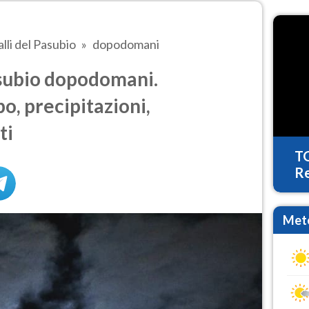
alli del Pasubio
dopodomani
asubio dopodomani.
o, precipitazioni,
ti
T
Re
Mete