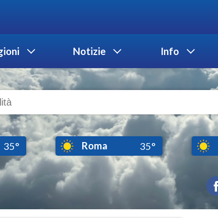
ioni
Notizie
Info
Roma
35°
35°