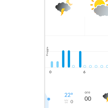
Pioggia
0
6
ore
22
°
00
0