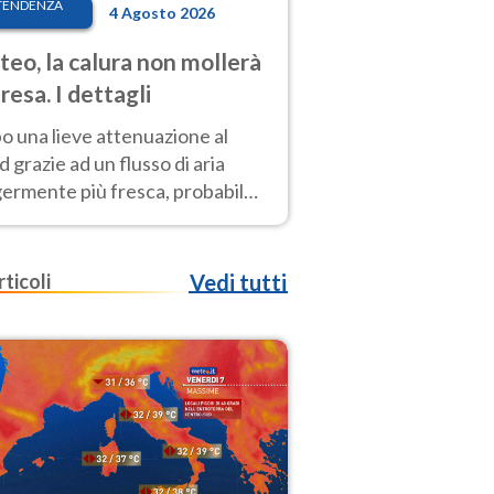
TENDENZA
4 Agosto 2026
eo, la calura non mollerà
presa. I dettagli
o una lieve attenuazione al
 grazie ad un flusso di aria
germente più fresca, probabile
o rinforzo dell’anticiclone
icano entro Ferragosto
rticoli
Vedi tutti