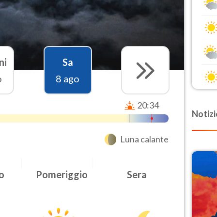
ni
Sa
o
8 ago
20:34
Notizi
Luna calante
o
Pomeriggio
Sera