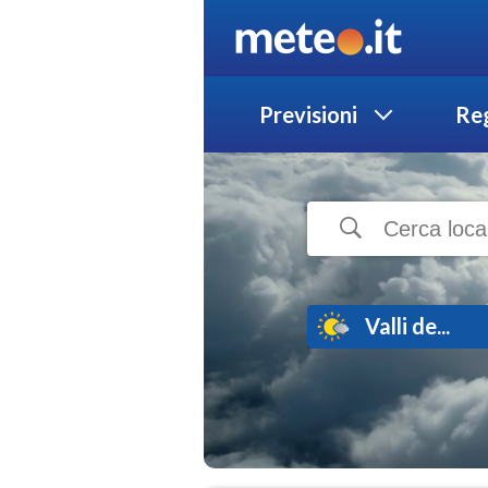
Previsioni
Reg
Valli de...