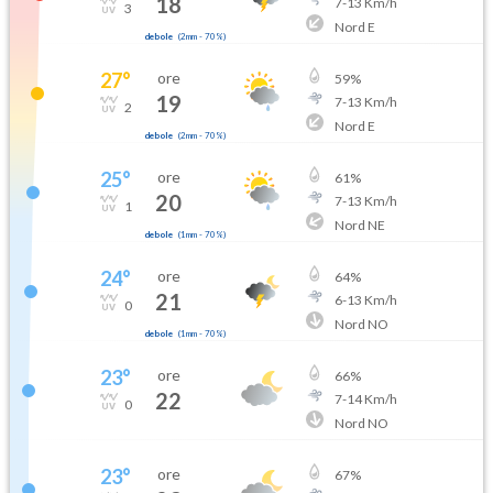
18
7
-
13
Km/h
3
Nord E
debole
(
2mm
-
70
%)
27
°
ore
59
%
19
7
-
13
Km/h
2
Nord E
debole
(
2mm
-
70
%)
25
°
ore
61
%
20
7
-
13
Km/h
1
Nord NE
debole
(
1mm
-
70
%)
24
°
ore
64
%
21
6
-
13
Km/h
0
Nord NO
debole
(
1mm
-
70
%)
23
°
ore
66
%
22
7
-
14
Km/h
0
Nord NO
23
°
ore
67
%