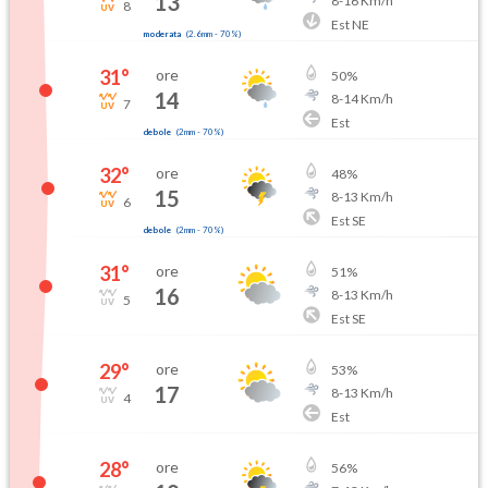
13
8
-
16
Km/h
8
Est NE
moderata
(
2.6mm
-
70
%)
31
°
ore
50
%
14
8
-
14
Km/h
7
Est
debole
(
2mm
-
70
%)
32
°
ore
48
%
15
8
-
13
Km/h
6
Est SE
debole
(
2mm
-
70
%)
31
°
ore
51
%
16
8
-
13
Km/h
5
Est SE
29
°
ore
53
%
17
8
-
13
Km/h
4
Est
28
°
ore
56
%