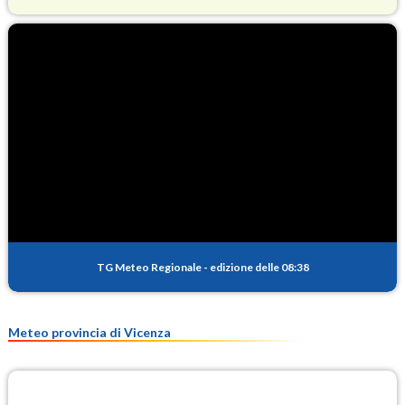
O3
87.4
(Ozono)
NO2
1.9
(Diossido di azoto)
SO2
0.2
(Anidride solforosa)
PM10
11.1
(Materia particolata)
TG Meteo Regionale
-
edizione delle 08:38
PM25
7.4
(Materia particolata)
Meteo provincia di Vicenza