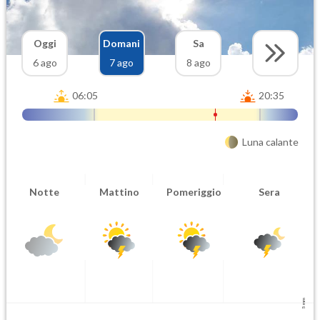
Oggi
Domani
Sa
6 ago
7 ago
8 ago
06:05
20:35
Luna calante
Notte
Mattino
Pomeriggio
Sera
5 mm