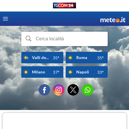
Valli de...
Roma
35°
35°
Milano
Napoli
37°
33°