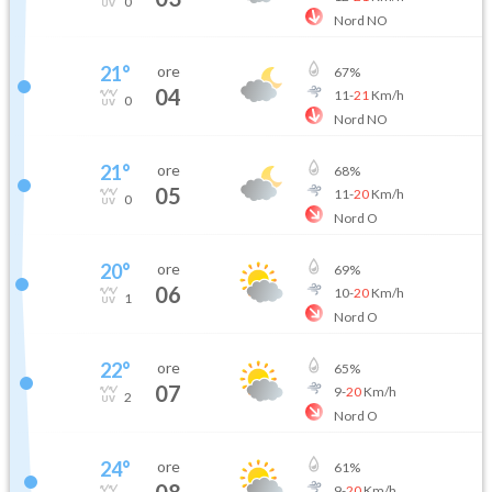
0
Nord NO
21
°
ore
67
%
04
11
-
21
Km/h
0
Nord NO
21
°
ore
68
%
05
11
-
20
Km/h
0
Nord O
20
°
ore
69
%
06
10
-
20
Km/h
1
Nord O
22
°
ore
65
%
07
9
-
20
Km/h
2
Nord O
24
°
ore
61
%
08
9
-
20
Km/h