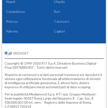
Napoli
L'Aquila
Campobasso
Bari
Potenza
Catanzaro
Palermo
Cagliari
Copyright © 1999-2020 RTI S.p.A. Direzione Business Digital -
P.Iva 03976881007 - Tutti i diritti riservati.
Rispetto ai contenuti e ai dati personali trasmessi e/o riprodotti è
vietata ogni utilizzazione funzionale all'addestramento di sistemi
di intelligenza artificiale generativa. È altresì fatto divieto
espresso di utilizzare mezzi automatizzati di data scraping.
Per la pubblicità
Mediamond S.p.a.
RTI spa, Gruppo Mediaset -
Sede legale: 00187 Roma Largo del Nazareno 8 - Cap. Soc. €
500.000.007,00 int. vers. - Registro delle Imprese di Roma,
C.F.06921720154