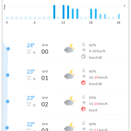
Pioggia
2.5
0
6
12
18
24
24
°
ore
62
%
00
9
-
19
Km/h
0
Nord NE
23
°
ore
63
%
01
10
-
19
Km/h
0
Nord NE
23
°
ore
65
%
02
11
-
20
Km/h
0
Nord
22
°
ore
66
%
03
12
-
21
Km/h