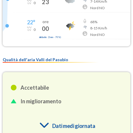
23
7
-
14
Km/h
0
Nord NO
22
°
ore
68
%
00
8
-
15
Km/h
0
Nord NO
debole
(
1mm
-
70
%)
Qualità dell'aria Valli del Pasubio
Accettabile
In miglioramento
Dati medi giornata