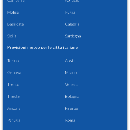
Campania
Abruzzo
Molise
Puglia
Basilicata
Calabria
Sicilia
Sardegna
Previsioni meteo per le città italiane
Torino
Aosta
Genova
Milano
Trento
Venezia
Trieste
Bologna
Ancona
Firenze
Perugia
Roma