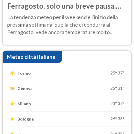
Ferragosto, solo una breve pausa.
Ecco dove
La tendenza meteo per il weekend e l'inizio della
prossima settimana, quella che ci condurrà al
Ferragosto, vede ancora temperature molto
elevate
Meteo città italiane
25°
37°
Torino
25°
31°
Genova
23°
37°
Milano
26°
38°
Bologna
21°
38°