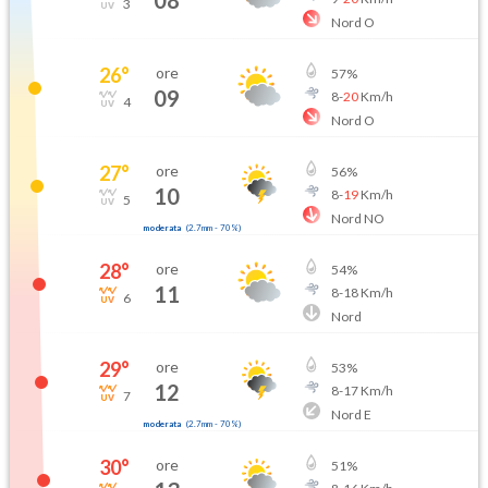
3
Nord O
26
°
ore
57
%
09
8
-
20
Km/h
4
Nord O
27
°
ore
56
%
10
8
-
19
Km/h
5
Nord NO
moderata
(
2.7mm
-
70
%)
28
°
ore
54
%
11
8
-
18
Km/h
6
Nord
29
°
ore
53
%
12
8
-
17
Km/h
7
Nord E
moderata
(
2.7mm
-
70
%)
30
°
ore
51
%