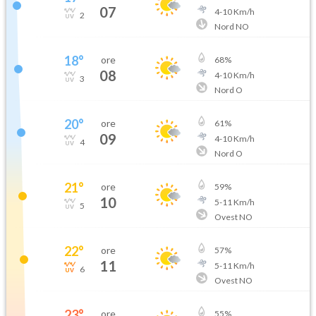
07
4
-
10
Km/h
2
Nord NO
18
°
ore
68
%
08
4
-
10
Km/h
3
Nord O
20
°
ore
61
%
09
4
-
10
Km/h
4
Nord O
21
°
ore
59
%
10
5
-
11
Km/h
5
Ovest NO
22
°
ore
57
%
11
5
-
11
Km/h
6
Ovest NO
23
°
ore
55
%