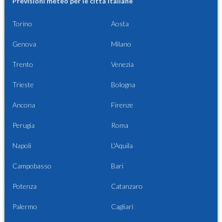
Previsioni meteo per le città italiane
Torino
Aosta
Genova
Milano
Trento
Venezia
Trieste
Bologna
Ancona
Firenze
Perugia
Roma
Napoli
L'Aquila
Campobasso
Bari
Potenza
Catanzaro
Palermo
Cagliari