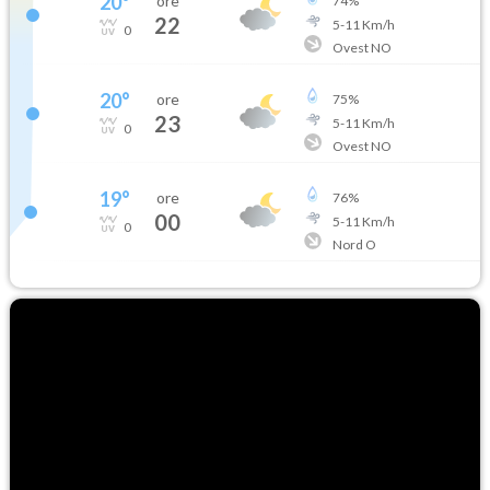
20
°
ore
74
%
22
5
-
11
Km/h
0
Ovest NO
20
°
ore
75
%
23
5
-
11
Km/h
0
Ovest NO
19
°
ore
76
%
00
5
-
11
Km/h
0
Nord O