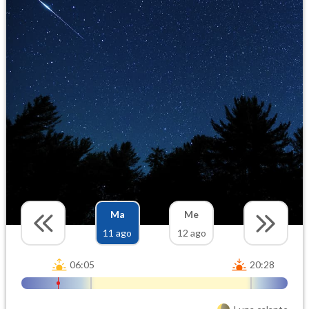
Ma
Me
11 ago
12 ago
06:05
20:28