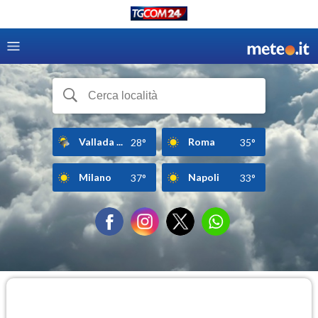
Vallada ...
Roma
28°
35°
Milano
Napoli
37°
33°