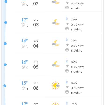
02
5
-
10
Km/h
0
Nord O
17
°
ore
78
%
03
5
-
10
Km/h
0
Nord NO
16
°
ore
79
%
04
5
-
10
Km/h
0
Nord NO
16
°
ore
80
%
05
5
-
10
Km/h
0
Nord NO
15
°
ore
81
%
06
4
-
10
Km/h
1
Nord NO
17
°
ore
74
%