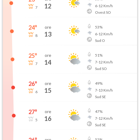
12
6
-
12
Km/h
7
Ovest SO
24
°
ore
53
%
13
6
-
12
Km/h
8
Sud O
25
°
ore
51
%
14
7
-
12
Km/h
7
Sud SO
26
°
ore
49
%
15
7
-
13
Km/h
6
Sud SE
27
°
ore
47
%
16
7
-
12
Km/h
5
Sud SE
ore
52
%