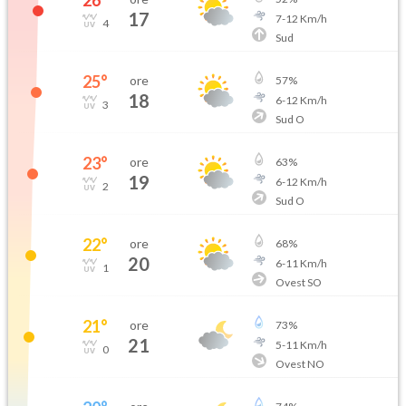
26
°
17
7
-
12
Km/h
4
Sud
25
°
ore
57
%
18
6
-
12
Km/h
3
Sud O
23
°
ore
63
%
19
6
-
12
Km/h
2
Sud O
22
°
ore
68
%
20
6
-
11
Km/h
1
Ovest SO
21
°
ore
73
%
21
5
-
11
Km/h
0
Ovest NO