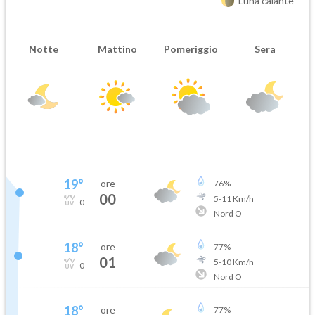
Luna calante
Notte
Mattino
Pomeriggio
Sera
19
°
ore
76
%
00
5
-
11
Km/h
0
Nord O
18
°
ore
77
%
01
5
-
10
Km/h
0
Nord O
18
°
ore
77
%