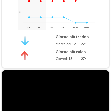
24°
22°
sab 8
ieri
oggi
domani
mer 12
gio 13
Giorno più freddo
Mercoledì 12
22°
Giorno più caldo
Giovedì 13
27°