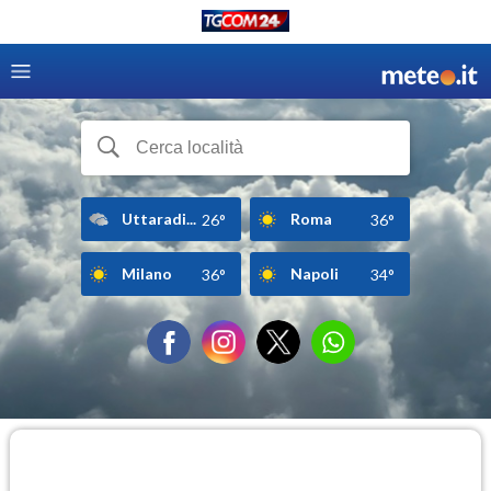
Uttaradi...
Roma
26°
36°
Milano
Napoli
36°
34°