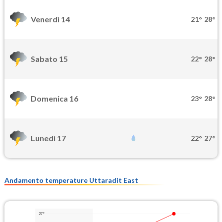
Venerdì 14
21°
28°
Sabato 15
22°
28°
Domenica 16
23°
28°
Lunedì 17
22°
27°
Andamento temperature Uttaradit East
27°