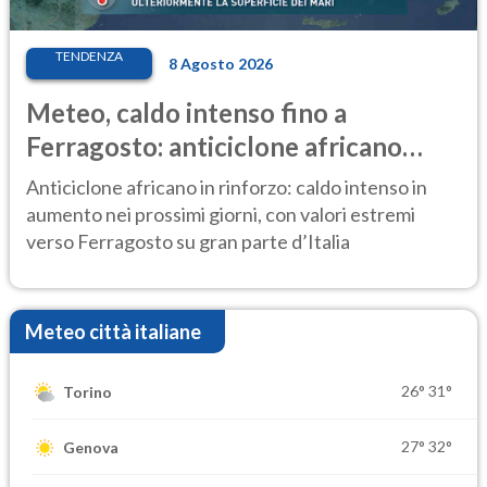
TENDENZA
8 Agosto 2026
Meteo, caldo intenso fino a
Ferragosto: anticiclone africano
ancora protagonista
Anticiclone africano in rinforzo: caldo intenso in
aumento nei prossimi giorni, con valori estremi
verso Ferragosto su gran parte d’Italia
Meteo città italiane
26°
31°
Torino
27°
32°
Genova