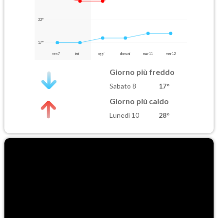
22°
17°
ven 7
ieri
oggi
domani
mar 11
mer 12
Giorno più freddo
Sabato 8
17°
Giorno più caldo
Lunedì 10
28°