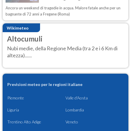
Ancora un weekend di tragedie in acqua. Malore fatale anche per un
bagnante di 72 anni a Fregene (Roma)
Wikimeteo
Altocumuli
Nubi medie, della Regione Media (tra 2 e i 6 Km di
altezza)......
Previsioni meteo per le regioni italiane
Piemonte
Valle d'Aosta
Liguria
Lombardia
Trentino Alto Adige
Veneto