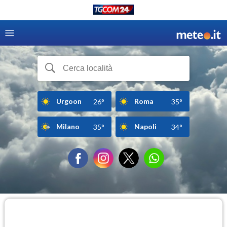
Urgoon
Roma
26°
35°
Milano
Napoli
35°
34°