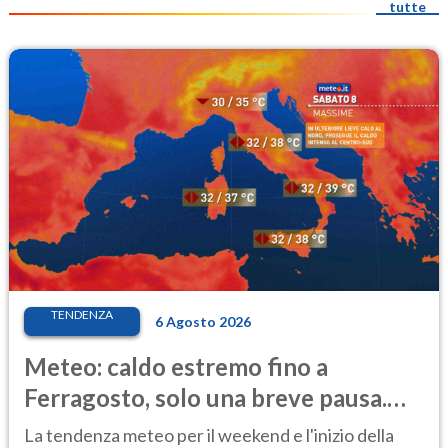
tutte
TENDENZA
6 Agosto 2026
Meteo: caldo estremo fino a
Ferragosto, solo una breve pausa.
Ecco dove
La tendenza meteo per il weekend e l'inizio della