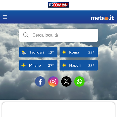
Tvoroyri
Roma
12°
35°
Milano
Napoli
37°
33°