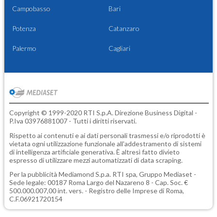
Campobasso
Bari
Potenza
Catanzaro
Palermo
Cagliari
Copyright © 1999-2020 RTI S.p.A. Direzione Business Digital -
P.Iva 03976881007 - Tutti i diritti riservati.
Rispetto ai contenuti e ai dati personali trasmessi e/o riprodotti è
vietata ogni utilizzazione funzionale all'addestramento di sistemi
di intelligenza artificiale generativa. È altresì fatto divieto
espresso di utilizzare mezzi automatizzati di data scraping.
Per la pubblicità
Mediamond S.p.a.
RTI spa, Gruppo Mediaset -
Sede legale: 00187 Roma Largo del Nazareno 8 - Cap. Soc. €
500.000.007,00 int. vers. - Registro delle Imprese di Roma,
C.F.06921720154