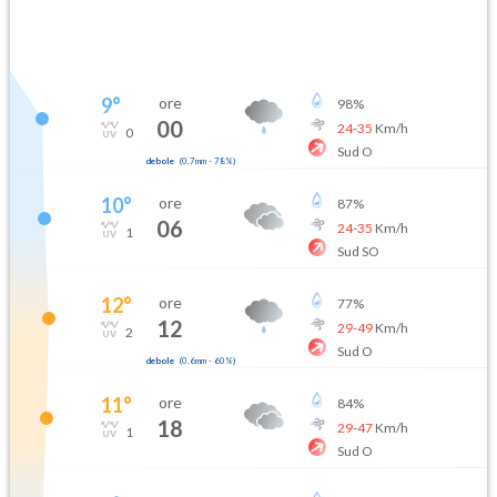
9
°
ore
98
%
00
24
-
35
Km/h
0
Sud O
debole
(
0.7mm
-
78
%)
10
°
ore
87
%
06
24
-
35
Km/h
1
Sud SO
12
°
ore
77
%
12
29
-
49
Km/h
2
Sud O
debole
(
0.6mm
-
60
%)
11
°
ore
84
%
18
29
-
47
Km/h
1
Sud O