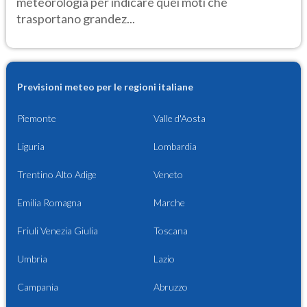
meteorologia per indicare quei moti che
trasportano grandez...
Previsioni meteo per le regioni italiane
Piemonte
Valle d'Aosta
Liguria
Lombardia
Trentino Alto Adige
Veneto
Emilia Romagna
Marche
Friuli Venezia Giulia
Toscana
Umbria
Lazio
Campania
Abruzzo