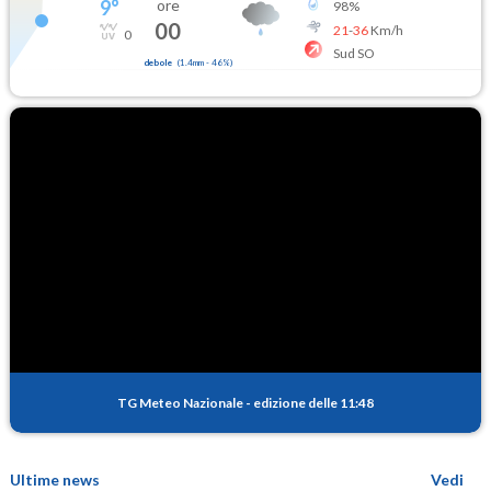
9
°
ore
98
%
00
21
-
36
Km/h
0
Sud SO
debole
(
1.4mm
-
46
%)
TG Meteo Nazionale
-
edizione delle 11:48
Ultime news
Vedi