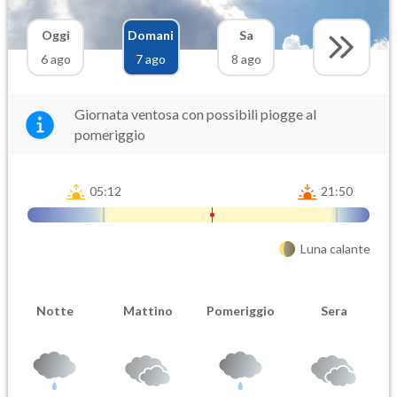
Oggi
Domani
Sa
6 ago
7 ago
8 ago
Giornata ventosa con possibili piogge al
pomeriggio
05:12
21:50
Luna calante
Notte
Mattino
Pomeriggio
Sera