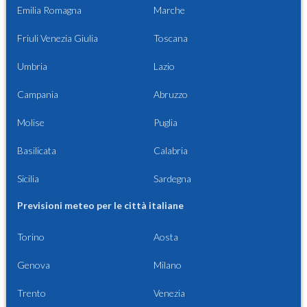
Emilia Romagna
Marche
Friuli Venezia Giulia
Toscana
Umbria
Lazio
Campania
Abruzzo
Molise
Puglia
Basilicata
Calabria
Sicilia
Sardegna
Previsioni meteo per le città italiane
Torino
Aosta
Genova
Milano
Trento
Venezia