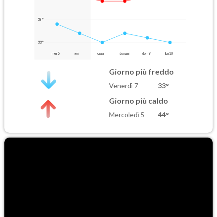
38°
33°
mer 5
ieri
oggi
domani
dom 9
lun 10
Giorno più freddo
Venerdì 7
33°
Giorno più caldo
Mercoledì 5
44°