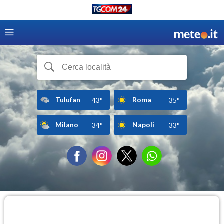
Tulufan
Roma
43°
35°
Milano
Napoli
34°
33°