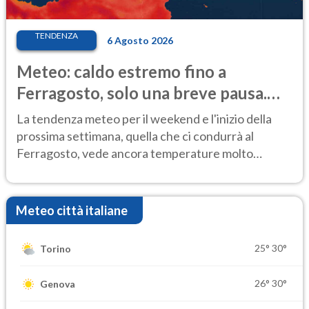
TENDENZA
6 Agosto 2026
Meteo: caldo estremo fino a
Ferragosto, solo una breve pausa.
Ecco dove
La tendenza meteo per il weekend e l'inizio della
prossima settimana, quella che ci condurrà al
Ferragosto, vede ancora temperature molto
elevate
Meteo città italiane
25°
30°
Torino
26°
30°
Genova