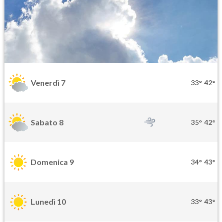
Venerdì 7
33°
42°
Sabato 8
35°
42°
Domenica 9
34°
43°
Lunedì 10
33°
43°