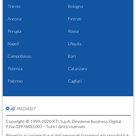
Trieste
Bologna
Ancona
Firenze
Perugia
Roma
Napoli
L'Aquila
Campobasso
Bari
Potenza
Catanzaro
Palermo
Cagliari
Copyright © 1999-2020 RTI S.p.A. Direzione Business Digital -
P.Iva 03976881007 - Tutti i diritti riservati.
Rispetto ai contenuti e ai dati personali trasmessi e/o riprodotti è