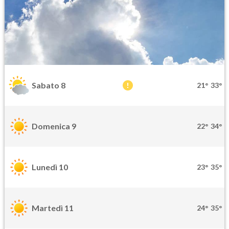
Sabato 8
21°
33°
Domenica 9
22°
34°
Lunedì 10
23°
35°
Martedì 11
24°
35°