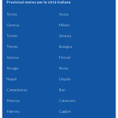
Previsioni meteo per le città italiane
Torino
Aosta
Genova
Milano
Trento
Venezia
Trieste
Bologna
Ancona
Firenze
Perugia
Roma
Napoli
L'Aquila
Campobasso
Bari
Potenza
Catanzaro
Palermo
Cagliari