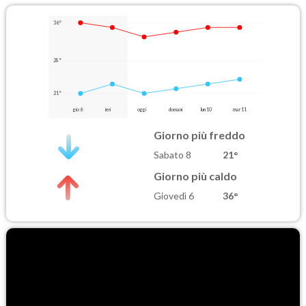
36°
28°
21°
gio 6
ieri
oggi
domani
lun 10
mar 11
Giorno più freddo
Sabato 8
21°
Giorno più caldo
Giovedì 6
36°