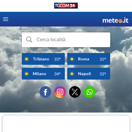
Tribiano
Roma
33°
35°
Milano
Napoli
34°
33°