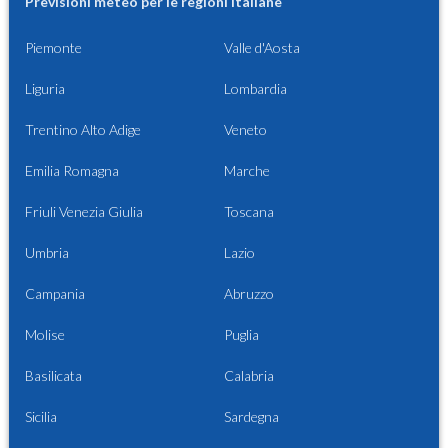
Previsioni meteo per le regioni italiane
Piemonte
Valle d'Aosta
Liguria
Lombardia
Trentino Alto Adige
Veneto
Emilia Romagna
Marche
Friuli Venezia Giulia
Toscana
Umbria
Lazio
Campania
Abruzzo
Molise
Puglia
Basilicata
Calabria
Sicilia
Sardegna