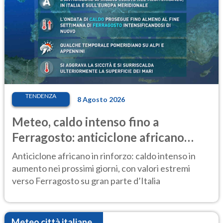
TENDENZA
8 Agosto 2026
Meteo, caldo intenso fino a
Ferragosto: anticiclone africano
ancora protagonista
Anticiclone africano in rinforzo: caldo intenso in
aumento nei prossimi giorni, con valori estremi
verso Ferragosto su gran parte d’Italia
Meteo città italiane