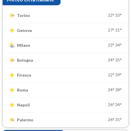
22°
33°
Torino
27°
31°
Genova
23°
34°
Milano
24°
35°
Bologna
22°
39°
Firenze
24°
38°
Roma
26°
34°
Napoli
26°
31°
Palermo