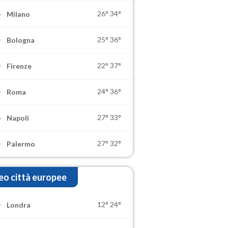
26°
34°
Milano
25°
36°
Bologna
22°
37°
Firenze
24°
36°
Roma
27°
33°
Napoli
27°
32°
Palermo
o città europee
12°
24°
Londra