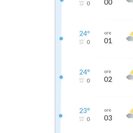
00
0
24
°
ore
01
0
24
°
ore
02
0
23
°
ore
03
0