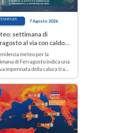
TENDENZA
7 Agosto 2026
eo: settimana di
ragosto al via con caldo
enso e qualche temporale
tendenza meteo per la
imana di Ferragosto indica una
a impennata della calura tra
 14 agosto, con nuovi rialzi
he al Nord.