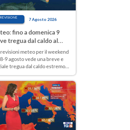
REVISIONE
7 Agosto 2026
eo: fino a domenica 9
ve tregua dal caldo al
d! Altrove calura e afa
revisioni meteo per il weekend
'8-9 agosto vede una breve e
iale tregua dal caldo estremo
Nord mentre altrove persistono
radi.