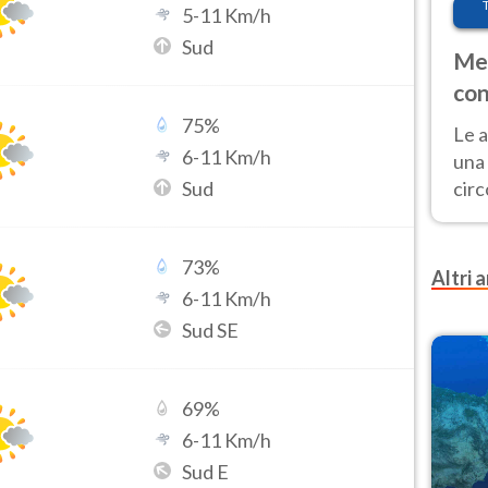
5
-
11
Km/h
Sud
Met
con
75
%
Le a
6
-
11
Km/h
una 
Sud
cir
del 
gior
73
%
Fer
Altri a
6
-
11
Km/h
Sud SE
69
%
6
-
11
Km/h
Sud E