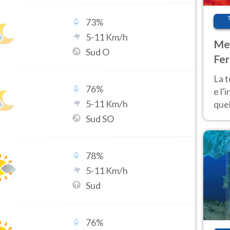
73
%
5
-
11
Km/h
Met
Sud O
Fer
pau
La 
76
%
e l'
5
-
11
Km/h
quel
Fer
Sud SO
tem
78
%
5
-
11
Km/h
Sud
76
%