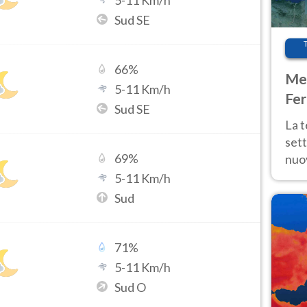
5
-
11
Km/h
Sud SE
66
%
Met
5
-
11
Km/h
Fer
Sud SE
int
La 
sett
69
%
nuov
11 e
5
-
11
Km/h
anc
Sud
71
%
5
-
11
Km/h
Sud O