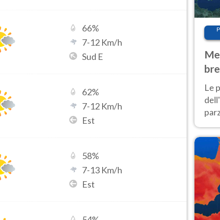
66
%
P
7
-
12
Km/h
Met
Sud E
bre
Nor
Le p
62
%
dell
7
-
12
Km/h
parz
Est
al 
40 g
58
%
7
-
13
Km/h
Est
54
%