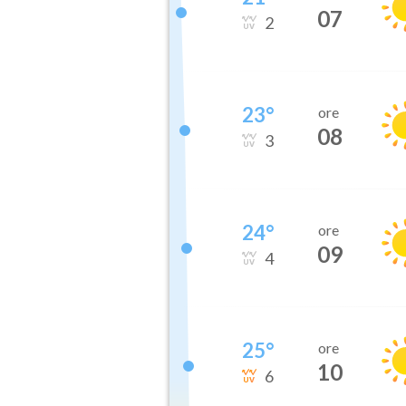
07
2
23
°
ore
08
3
24
°
ore
09
4
25
°
ore
10
6