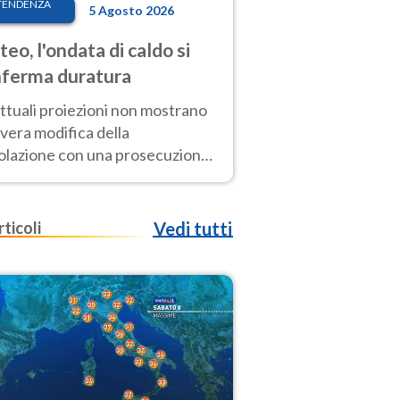
TENDENZA
5 Agosto 2026
eo, l'ondata di caldo si
ferma duratura
ttuali proiezioni non mostrano
vera modifica della
colazione con una prosecuzione
caldo fuori scala per molti
ni, compresa la settimana di
ragosto
rticoli
Vedi tutti