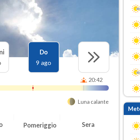
ni
Do
o
9 ago
20:42
Luna calante
Mete
o
Sera
Pomeriggio