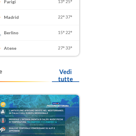
13°
25°
Parigi
22°
37°
Madrid
15°
22°
Berlino
27°
33°
Atene
e
Vedi
tutte