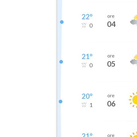
22
°
ore
04
0
21
°
ore
05
0
20
°
ore
06
1
21
°
ore