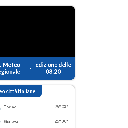
G Meteo
edizione delle
-
gionale
08:20
o città italiane
25°
33°
Torino
25°
30°
Genova