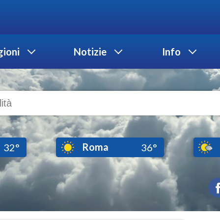
ioni
Notizie
Info
Roma
32°
36°