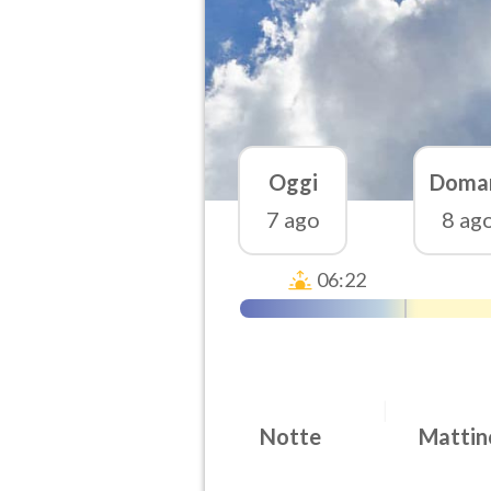
Oggi
Doma
7 ago
8 ag
06:22
Notte
Mattin