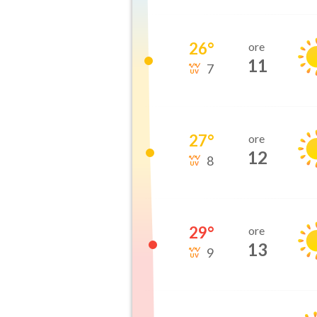
26
°
ore
11
7
27
°
ore
12
8
29
°
ore
13
9