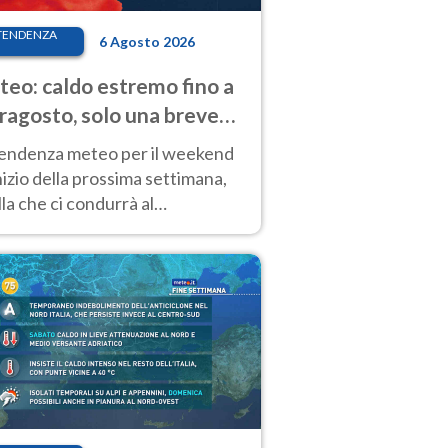
TENDENZA
6 Agosto 2026
eo: caldo estremo fino a
ragosto, solo una breve
sa. Ecco dove
tendenza meteo per il weekend
inizio della prossima settimana,
la che ci condurrà al
ragosto, vede ancora
perature molto elevate