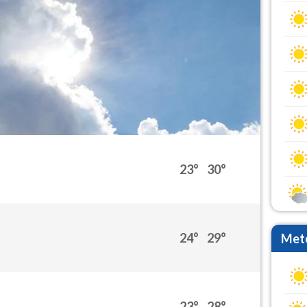
23°
30°
24°
29°
Mete
23°
28°