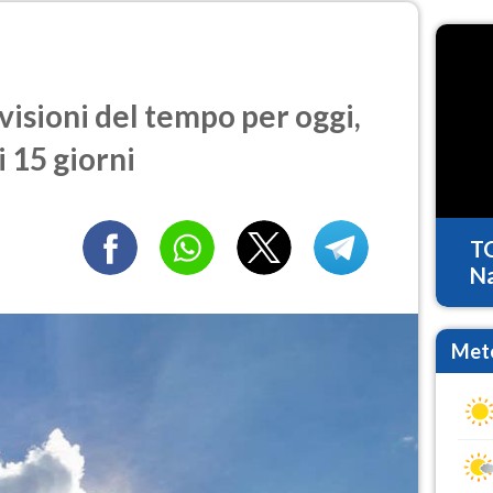
isioni del tempo per oggi,
 15 giorni
T
Na
Mete