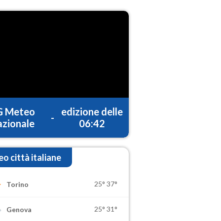
G Meteo
edizione delle
-
zionale
06:42
o città italiane
25°
37°
Torino
25°
31°
Genova