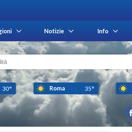
ioni
Notizie
Info
Roma
30°
35°