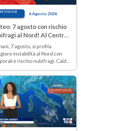
REVISIONE
6 Agosto 2026
eo: 7 agosto con rischio
ifragi al Nord! Al Centro-
 caldo estremo
ni, 7 agosto, si profila
iore instabilità al Nord con
orali e rischio nubifragi. Caldo
pre estremo al Centro-Sud. Le
isioni.