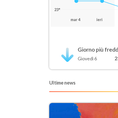
23°
mar 4
ieri
Giorno più fred
Giovedì 6
2
Ultime news