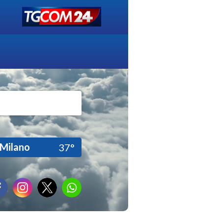
Milano
37°