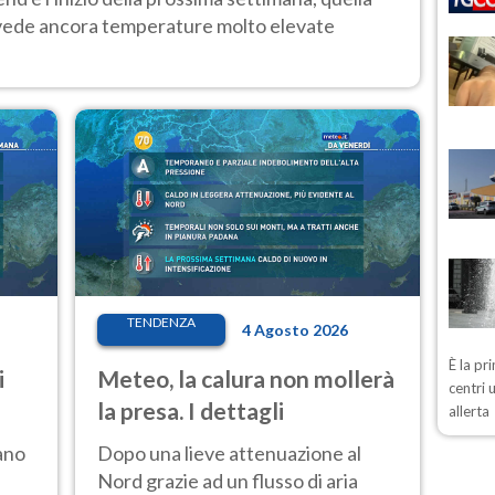
 vede ancora temperature molto elevate
TENDENZA
4 Agosto 2026
È la pr
i
Meteo, la calura non mollerà
centri 
la presa. I dettagli
allerta
ano
Dopo una lieve attenuazione al
Nord grazie ad un flusso di aria