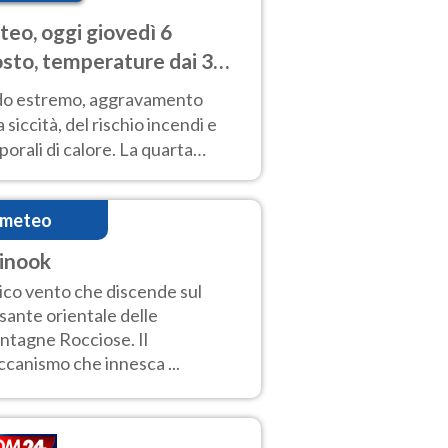
eo, oggi giovedì 6
sto, temperature dai 33
40 gradi
do estremo, aggravamento
a siccità, del rischio incendi e
orali di calore. La quarta
nsa ondata di calore non dà
gua e durerà fino Ferragosto
imeteo
inook
ico vento che discende sul
sante orientale delle
tagne Rocciose. Il
canismo che innesca ...