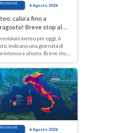
REVISIONE
6 Agosto 2026
eo: calura fino a
ragosto! Breve stop al
d tra 7 e 9 agosto
revisioni meteo per oggi, 6
to, indicano una giornata di
o intenso e afosto. Breve stop
Anticiclone solo sulle regioni del
d.
REVISIONE
6 Agosto 2026