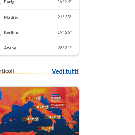
15°
23°
Parigi
21°
35°
Madrid
19°
26°
Berlino
26°
34°
Atene
rticoli
Vedi tutti