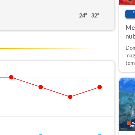
P
24°
32°
Met
nub
Sud
Doma
magg
temp
sem
prev