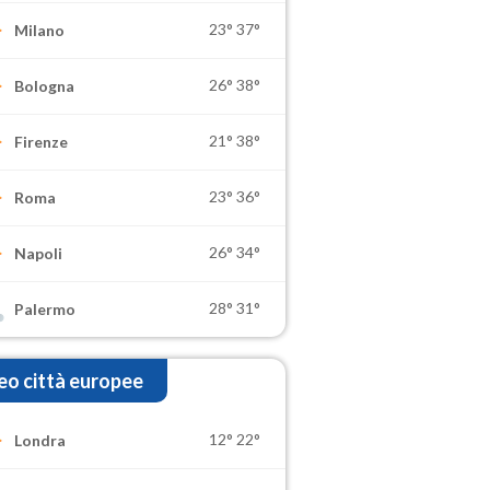
23°
37°
Milano
26°
38°
Bologna
21°
38°
Firenze
23°
36°
Roma
26°
34°
Napoli
28°
31°
Palermo
o città europee
12°
22°
Londra