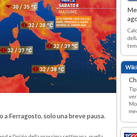
Met
ago
ai 
Cal
dell
temp
inte
tre
Wik
Ch
Tip
ver
Mon
mec
 a Ferragosto, solo una breve pausa.
d e l'inizio della prossima settimana, quella