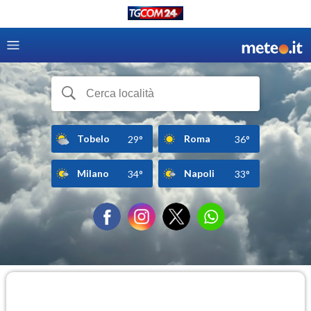
Tobelo
Roma
29°
36°
Milano
Napoli
34°
33°