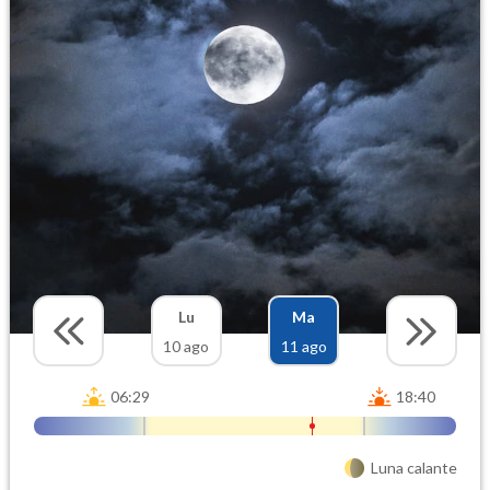
Lu
Ma
10 ago
11 ago
06:29
18:40
Luna calante