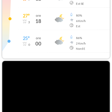
Est SE
27
°
ore
80
%
18
6
Km/h
3
Est
25
°
ore
86
%
00
2
Km/h
0
Nord E