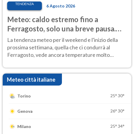
TENDENZA
6 Agosto 2026
Meteo: caldo estremo fino a
Ferragosto, solo una breve pausa.
Ecco dove
La tendenza meteo per il weekend e l'inizio della
prossima settimana, quella che ci condurrà al
Ferragosto, vede ancora temperature molto
elevate
Meteo città italiane
25°
30°
Torino
26°
30°
Genova
25°
34°
Milano