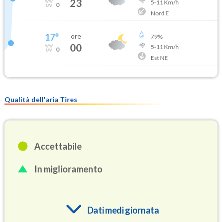
23
5
-
11
Km/h
0
Nord E
17
°
ore
79
%
00
5
-
11
Km/h
0
Est NE
Qualità dell'aria Tires
Accettabile
In miglioramento
Dati medi giornata