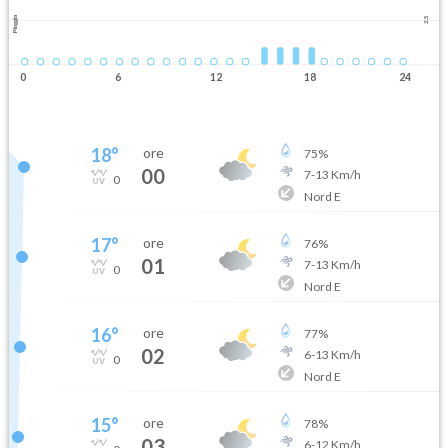
Pioggia
2.5
0
6
12
18
24
18
°
ore
75
%
00
7
-
13
Km/h
0
Nord E
17
°
ore
76
%
01
7
-
13
Km/h
0
Nord E
16
°
ore
77
%
02
6
-
13
Km/h
0
Nord E
15
°
ore
78
%
03
6
-
12
Km/h