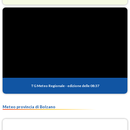
O3
70.2
(Ozono)
NO2
1.4
(Diossido di azoto)
SO2
0.1
(Anidride solforosa)
PM10
7.0
(Materia particolata)
TG Meteo Regionale
-
edizione delle 08:37
PM25
4.8
(Materia particolata)
Meteo provincia di Bolzano