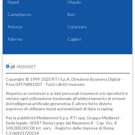
Napoli
L'Aquila
Campobasso
Bari
Potenza
Catanzaro
Palermo
Cagliari
Copyright © 1999-2020 RTI S.p.A. Direzione Business Digital -
P.Iva 03976881007 - Tutti i diritti riservati.
Rispetto ai contenuti e ai dati personali trasmessi e/o riprodotti è
vietata ogni utilizzazione funzionale all'addestramento di sistemi
di intelligenza artificiale generativa. È altresì fatto divieto
espresso di utilizzare mezzi automatizzati di data scraping.
Per la pubblicità
Mediamond S.p.a.
RTI spa, Gruppo Mediaset -
Sede legale: 00187 Roma Largo del Nazareno 8 - Cap. Soc. €
500.000.007,00 int. vers. - Registro delle Imprese di Roma,
C.F.06921720154