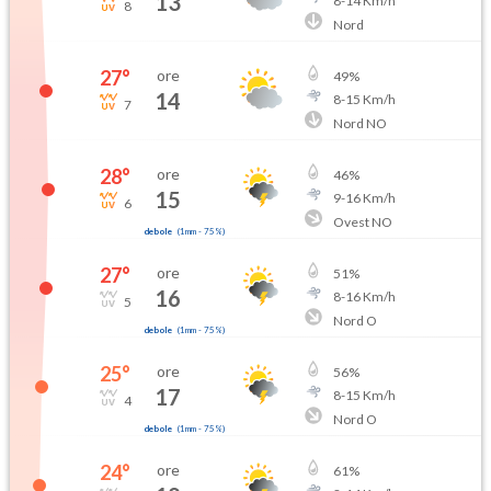
13
8
-
14
Km/h
8
Nord
27
°
ore
49
%
14
8
-
15
Km/h
7
Nord NO
28
°
ore
46
%
15
9
-
16
Km/h
6
Ovest NO
debole
(
1mm
-
75
%)
27
°
ore
51
%
16
8
-
16
Km/h
5
Nord O
debole
(
1mm
-
75
%)
25
°
ore
56
%
17
8
-
15
Km/h
4
Nord O
debole
(
1mm
-
75
%)
24
°
ore
61
%