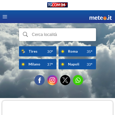
Tires
Roma
30°
35°
Milano
Napoli
37°
33°