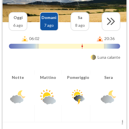
Oggi
Domani
Sa
6 ago
7 ago
8 ago
06:02
20:36
Luna calante
Notte
Mattino
Pomeriggio
Sera
5 mm