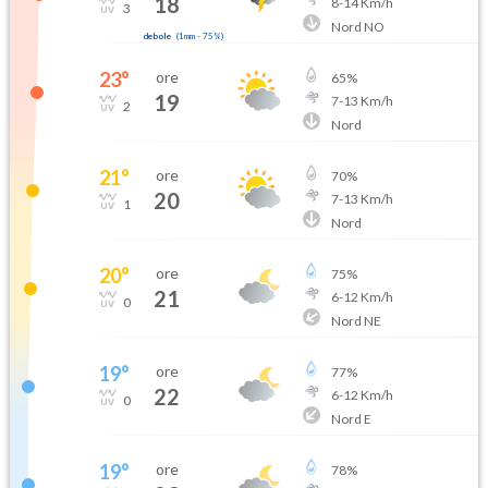
18
8
-
14
Km/h
3
Nord NO
debole
(
1mm
-
75
%)
23
°
ore
65
%
19
7
-
13
Km/h
2
Nord
21
°
ore
70
%
20
7
-
13
Km/h
1
Nord
20
°
ore
75
%
21
6
-
12
Km/h
0
Nord NE
19
°
ore
77
%
22
6
-
12
Km/h
0
Nord E
19
°
ore
78
%