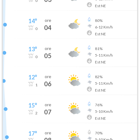
0
Est NE
14
°
ore
80
%
04
6
-
12
Km/h
0
Est NE
13
°
ore
81
%
05
5
-
11
Km/h
0
Est NE
12
°
ore
82
%
06
5
-
11
Km/h
1
Est NE
15
°
ore
76
%
07
5
-
10
Km/h
2
Est NE
17
°
ore
70
%
08
5
-
10
Km/h