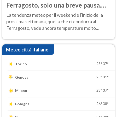
Ferragosto, solo una breve pausa.
Ecco dove
La tendenza meteo per il weekend e l'inizio della
prossima settimana, quella che ci condurrà al
Ferragosto, vede ancora temperature molto
elevate
Meteo città italiane
25°
37°
Torino
25°
31°
Genova
23°
37°
Milano
26°
38°
Bologna
21°
38°