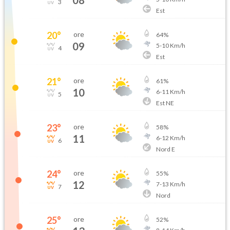
3
Est
20
°
ore
64
%
09
5
-
10
Km/h
4
Est
21
°
ore
61
%
10
6
-
11
Km/h
5
Est NE
23
°
ore
58
%
11
6
-
12
Km/h
6
Nord E
24
°
ore
55
%
12
7
-
13
Km/h
7
Nord
25
°
ore
52
%