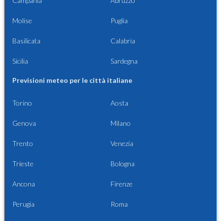
Campania
Abruzzo
Molise
Puglia
Basilicata
Calabria
Sicilia
Sardegna
Previsioni meteo per le città italiane
Torino
Aosta
Genova
Milano
Trento
Venezia
Trieste
Bologna
Ancona
Firenze
Perugia
Roma