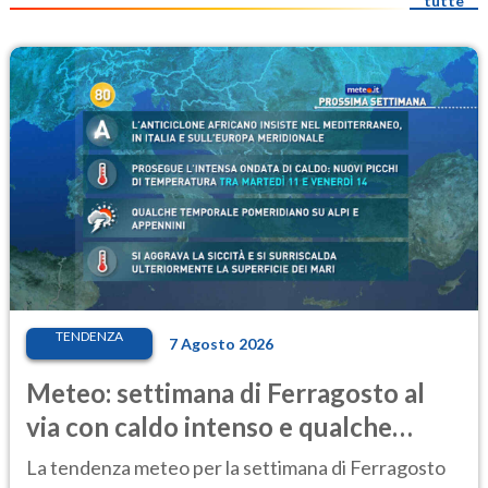
tutte
TENDENZA
7 Agosto 2026
Meteo: settimana di Ferragosto al
via con caldo intenso e qualche
temporale
La tendenza meteo per la settimana di Ferragosto