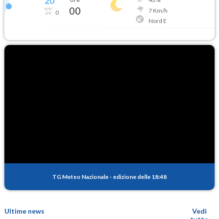
20
°
00
7
Km/h
0
Nord E
TG Meteo Nazionale
-
edizione delle 18:48
Ultime news
Vedi