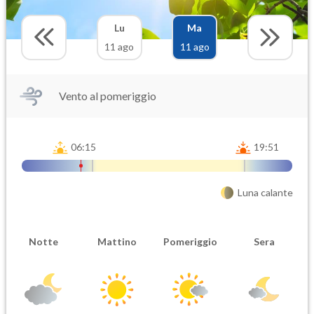
Lu
Ma
11 ago
11 ago
Vento al pomeriggio
06:15
19:51
Luna calante
Notte
Mattino
Pomeriggio
Sera