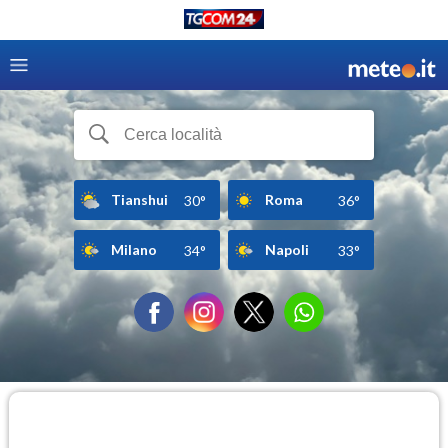
Tianshui
Roma
30°
36°
Milano
Napoli
34°
33°