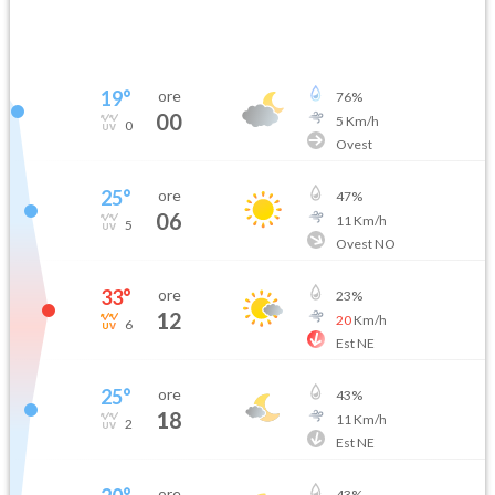
19
°
ore
76
%
00
5
Km/h
0
Ovest
25
°
ore
47
%
06
11
Km/h
5
Ovest NO
33
°
ore
23
%
12
20
Km/h
6
Est NE
25
°
ore
43
%
18
11
Km/h
2
Est NE
ore
43
%