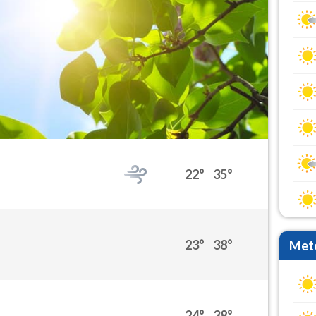
22°
35°
23°
38°
Mete
24°
38°