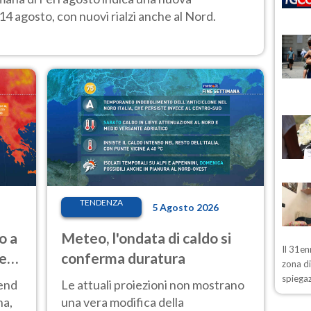
14 agosto, con nuovi rialzi anche al Nord.
TENDENZA
5 Agosto 2026
o a
Meteo, l'ondata di caldo si
Il 31en
ve
conferma duratura
zona d
spiegaz
kend
Le attuali proiezioni non mostrano
na,
una vera modifica della