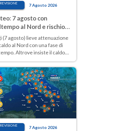
REVISIONE
7 Agosto 2026
eo: 7 agosto con
tempo al Nord e rischio
ifragi. Altrove caldo
 (7 agosto) lieve attenuazione
tremo
caldo al Nord con una fase di
empo. Altrove insiste il caldo
emo con picchi di 40°C. Le
isioni
REVISIONE
7 Agosto 2026