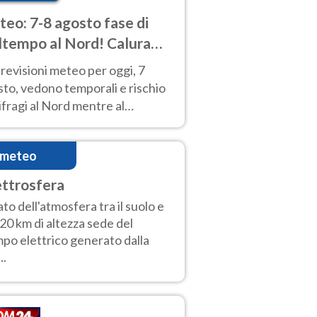
eo: 7-8 agosto fase di
tempo al Nord! Calura
o a Ferragosto
revisioni meteo per oggi, 7
to, vedono temporali e rischio
fragi al Nord mentre al
tro-Sud sole e caldo sempre
to intenso.
imeteo
ettrosfera
ato dell'atmosfera tra il suolo e
20 km di altezza sede del
po elettrico generato dalla
..