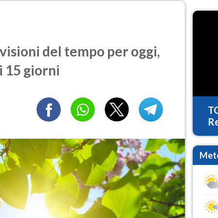
isioni del tempo per oggi,
 15 giorni
T
Re
Mete