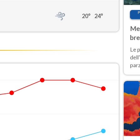
P
20°
24°
Met
bre
Nor
Le p
dell
parz
al 
40 g