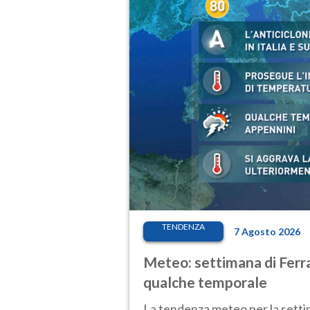
TENDENZA
7 Agosto 2026
Meteo: settimana di Ferra
qualche temporale
La tendenza meteo per la setti