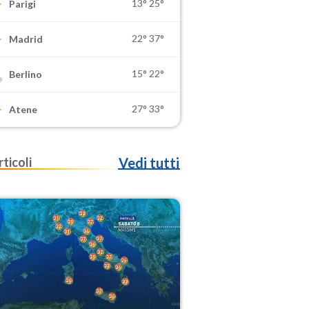
13°
25°
Parigi
22°
37°
Madrid
15°
22°
Berlino
27°
33°
Atene
rticoli
Vedi tutti