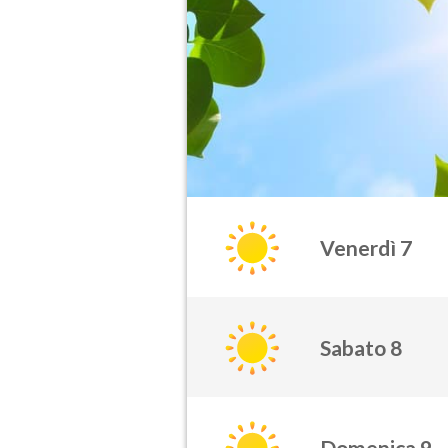
Venerdì 7
Sabato 8
Domenica 9