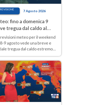
REVISIONE
7 Agosto 2026
eo: fino a domenica 9
ve tregua dal caldo al
d! Altrove calura e afa
revisioni meteo per il weekend
'8-9 agosto vede una breve e
iale tregua dal caldo estremo
Nord mentre altrove persistono
radi.