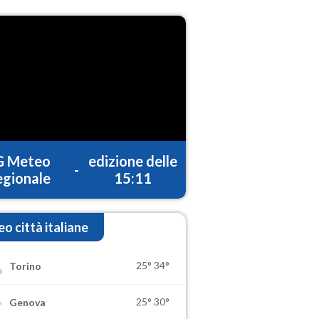
G Meteo
edizione delle
-
gionale
15:11
o città italiane
25°
34°
Torino
25°
30°
Genova