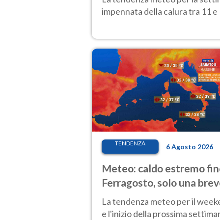
impennata della calura tra 11 e 
TENDENZA
6 Agosto 2026
Meteo: caldo estremo fin
Ferragosto, solo una bre
pausa. Ecco dove
La tendenza meteo per il wee
e l'inizio della prossima settima