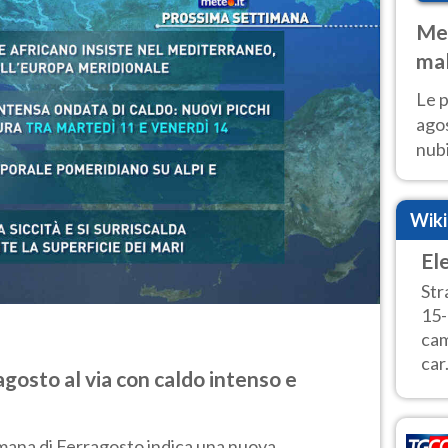
Met
mal
fin
Le p
agos
nubi
Cen
mol
Wik
El
Str
15-
cam
car.
gosto al via con caldo intenso e
mana di Ferragosto indica una nuova