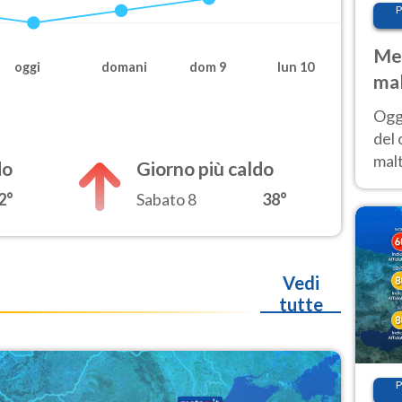
P
Met
oggi
domani
dom 9
lun 10
mal
nub
Oggi
es
del 
malt
do
Giorno più caldo
estr
2°
Sabato 8
38°
prev
Vedi
tutte
P