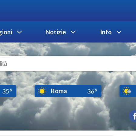
ioni
Notizie
Info
Roma
35°
36°