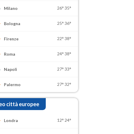
26°
35°
Milano
25°
36°
Bologna
22°
38°
Firenze
24°
38°
Roma
27°
33°
Napoli
27°
32°
Palermo
o città europee
12°
24°
Londra