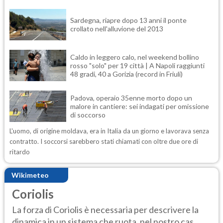
Sardegna, riapre dopo 13 anni il ponte
crollato nell'alluvione del 2013
Caldo in leggero calo, nel weekend bollino
rosso "solo" per 19 città | A Napoli raggiunti
48 gradi, 40 a Gorizia (record in Friuli)
Padova, operaio 35enne morto dopo un
malore in cantiere: sei indagati per omissione
di soccorso
L'uomo, di origine moldava, era in Italia da un giorno e lavorava senza
contratto. I soccorsi sarebbero stati chiamati con oltre due ore di
ritardo
Wikimeteo
Coriolis
La forza di Coriolis è necessaria per descrivere la
dinamica in un sistema che ruota, nel nostro cas...