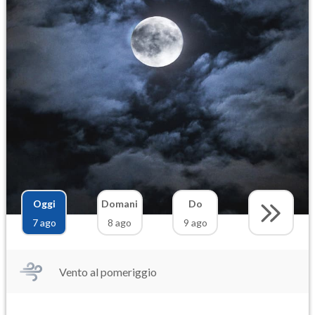
Oggi
Domani
Do
7 ago
8 ago
9 ago
Vento al pomeriggio