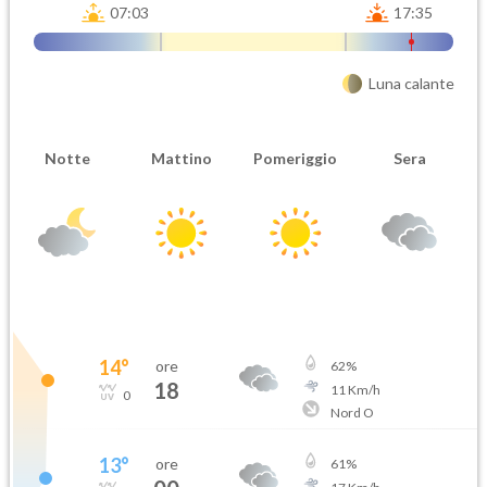
07:03
17:35
Luna calante
Notte
Mattino
Pomeriggio
Sera
14
°
ore
62
%
18
11
Km/h
0
Nord O
13
°
ore
61
%