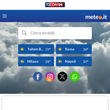
Tailem B...
Roma
19°
36°
Milano
Napoli
34°
33°