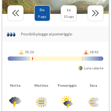
Do
Lu
9 ago
10 ago
Possibili piogge al pomeriggio
05:26
18:42
Luna calante
Notte
Mattino
Pomeriggio
Sera