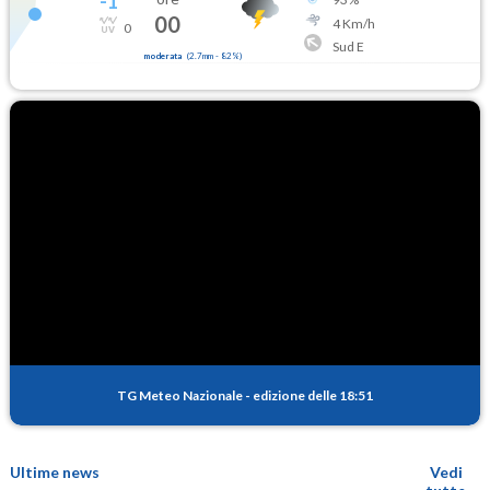
-1
°
00
4
Km/h
0
Sud E
moderata
(
2.7mm
-
82
%)
TG Meteo Nazionale
-
edizione delle 18:51
Ultime news
Vedi