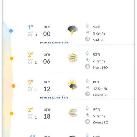
1
°
ore
94
%
00
5
Km/h
0
Sud SO
moderata
(
2.6mm
-
88
%)
2
°
ore
83
%
06
6
Km/h
1
Nord NO
5
°
ore
80
%
12
12
Km/h
3
Ovest SO
moderata
(
2.3mm
-
84
%)
2
°
ore
94
%
18
9
Km/h
1
Ovest SO
ore
93
%