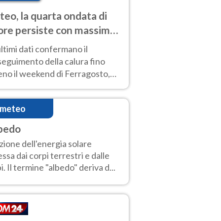
eo, la quarta ondata di
ore persiste con massime
pre molto elevate
ultimi dati confermano il
eguimento della calura fino
eno il weekend di Ferragosto,
 tendenza a una nuova
nsificazione prossima
imeteo
timana
bedo
zione dell'energia solare
lessa dai corpi terrestri e dalle
i. Il termine "albedo" deriva d...