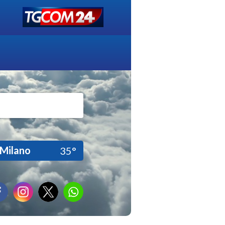
Milano
35°