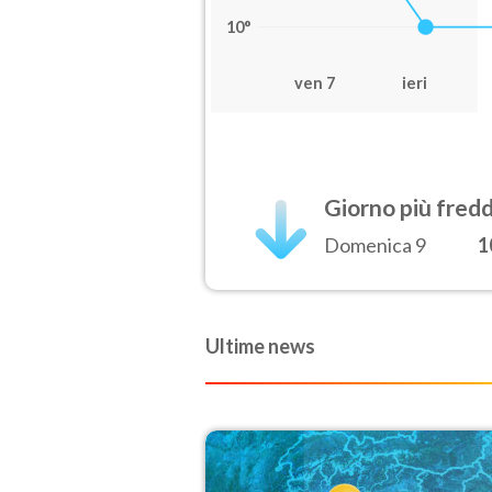
10°
ven 7
ieri
Giorno più fred
Domenica 9
1
Ultime news