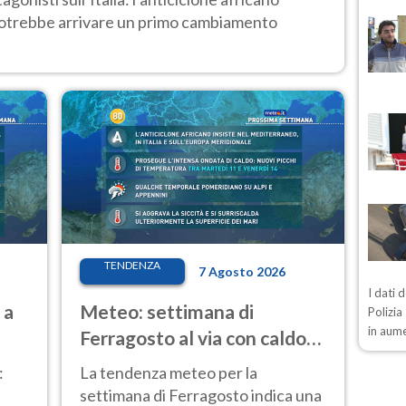
 potrebbe arrivare un primo cambiamento
TENDENZA
7 Agosto 2026
I dati 
 a
Meteo: settimana di
Polizia
in aum
Ferragosto al via con caldo
intenso e qualche temporale
:
La tendenza meteo per la
settimana di Ferragosto indica una