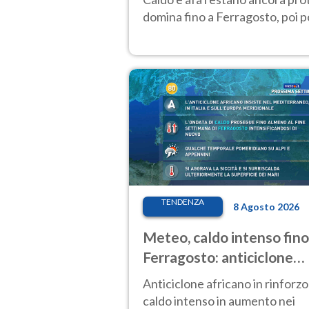
domina fino a Ferragosto, poi
TENDENZA
8 Agosto 2026
Meteo, caldo intenso fino
Ferragosto: anticiclone
africano ancora
Anticiclone africano in rinforzo
protagonista
caldo intenso in aumento nei