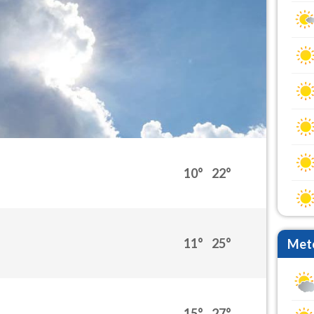
10°
22°
11°
25°
Mete
15°
27°