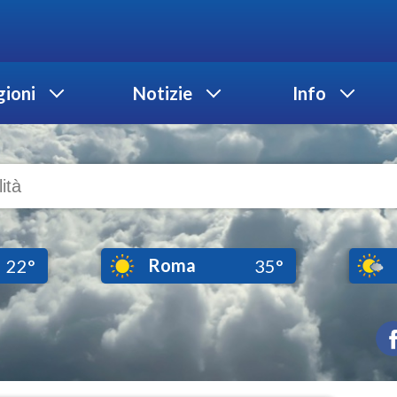
ioni
Notizie
Info
Roma
22°
35°