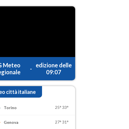
G Meteo
edizione delle
-
gionale
09:07
o città italiane
25°
33°
Torino
27°
31°
Genova