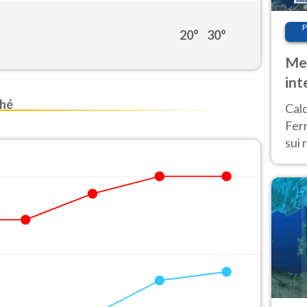
P
20°
30°
Met
int
Tem
nhé
Cald
Ferr
sui 
pros
vers