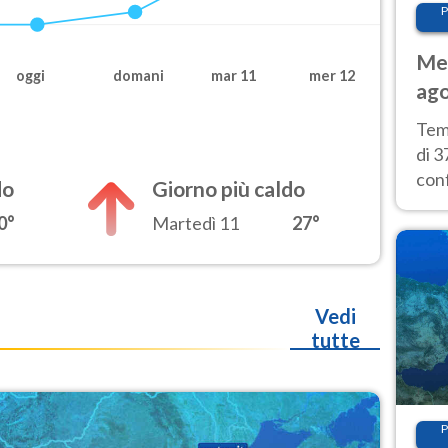
P
Met
oggi
domani
mar 11
mer 12
ago
tem
Tem
di 3
con
do
Giorno più caldo
calu
0°
Martedì 11
27°
wee
Vedi
tutte
P