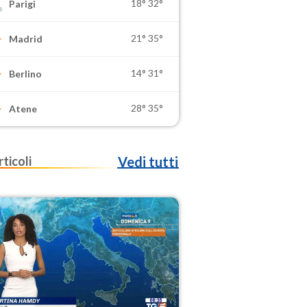
18°
32°
Parigi
21°
35°
Madrid
14°
31°
Berlino
28°
35°
Atene
rticoli
Vedi tutti