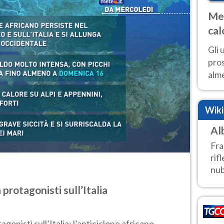
Met
cal
sem
Gli 
pros
alm
con
inte
Wik
set
Al
Fra
rif
nub
protagonisti sull’Italia
gonisti sull’Italia: l’anticiclone africano