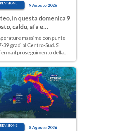
REVISIONE
9 Agosto 2026
eo, in questa domenica 9
sto, caldo, afa e
porali di calore
perature massime con punte
7-39 gradi al Centro-Sud. Si
ferma il proseguimento della
ra fino almeno a tutto il
kend di Ferragosto
REVISIONE
8 Agosto 2026