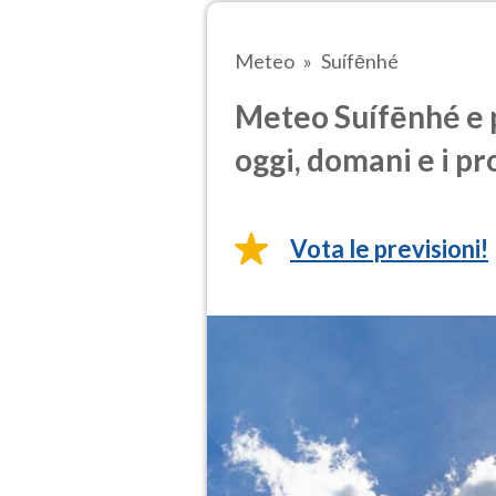
Meteo
Suífēnhé
Meteo Suífēnhé e 
oggi, domani e i pr
Vota le previsioni!