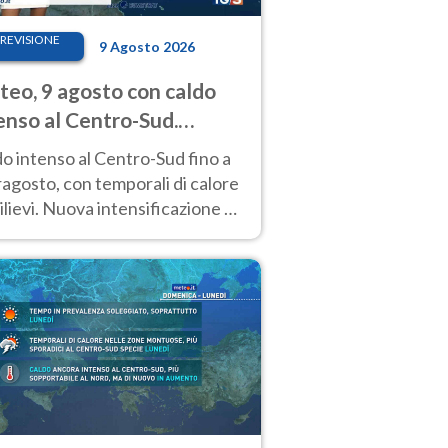
REVISIONE
9 Agosto 2026
eo, 9 agosto con caldo
enso al Centro-Sud.
porali sui rilievi
o intenso al Centro-Sud fino a
agosto, con temporali di calore
rilievi. Nuova intensificazione la
sima settimana, con valori
o i 40 °C