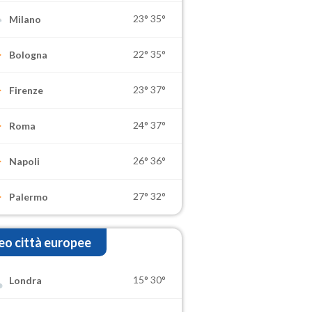
23°
35°
Milano
22°
35°
Bologna
23°
37°
Firenze
24°
37°
Roma
26°
36°
Napoli
27°
32°
Palermo
o città europee
15°
30°
Londra