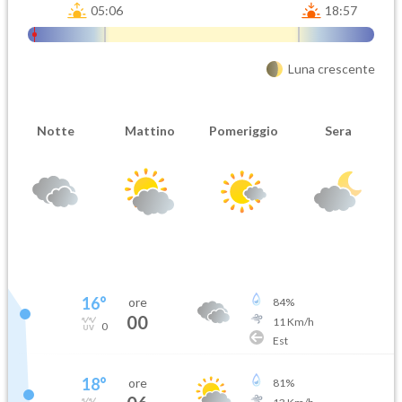
05:06
18:57
Luna crescente
Notte
Mattino
Pomeriggio
Sera
16
°
ore
84
%
00
11
Km/h
0
Est
18
°
ore
81
%