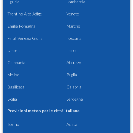
Liguria
Lombardia
Trentino Alto Adige
Veneto
Emilia Romagna
Marche
Friuli Venezia Giulia
Toscana
Umbria
Lazio
Campania
Abruzzo
Molise
Puglia
Basilicata
Calabria
Sicilia
Sardegna
Previsioni meteo per le città italiane
Torino
Aosta