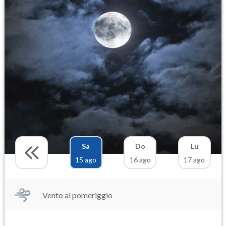
Sa
Do
Lu
15 ago
16 ago
17 ago
Vento al pomeriggio