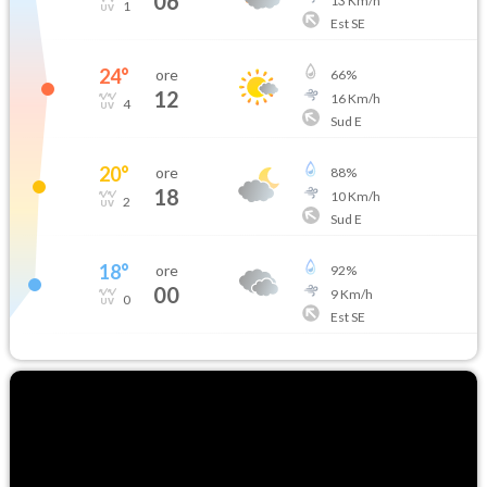
06
13
Km/h
1
Est SE
24
°
ore
66
%
12
16
Km/h
4
Sud E
20
°
ore
88
%
18
10
Km/h
2
Sud E
18
°
ore
92
%
00
9
Km/h
0
Est SE