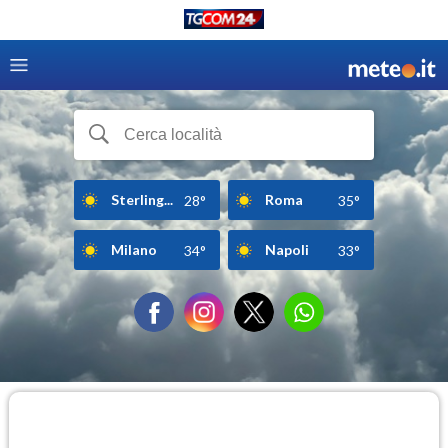
Sterling...
Roma
28°
35°
Milano
Napoli
34°
33°