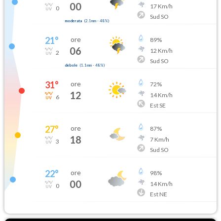
00
17
Km/h
0
Sud SO
moderata
(
2.1mm
-
48
%)
21
°
ore
89
%
06
12
Km/h
2
Sud SO
debole
(
1.1mm
-
48
%)
31
°
ore
72
%
12
14
Km/h
6
Est SE
27
°
ore
87
%
18
7
Km/h
3
Sud SO
22
°
ore
98
%
00
14
Km/h
0
Est NE