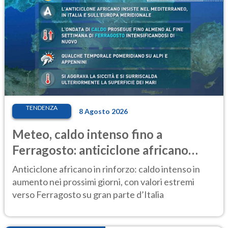
TENDENZA
8 Agosto 2026
Meteo, caldo intenso fino a
Ferragosto: anticiclone africano
ancora protagonista
Anticiclone africano in rinforzo: caldo intenso in
aumento nei prossimi giorni, con valori estremi
verso Ferragosto su gran parte d’Italia