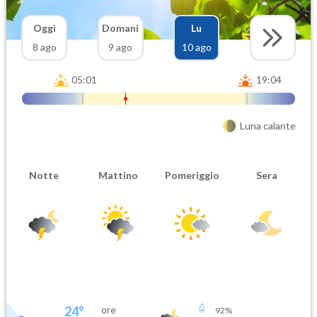
Oggi
Domani
Lu
8 ago
9 ago
10 ago
05:01
19:04
Luna calante
Notte
Mattino
Pomeriggio
Sera
24
°
ore
92
%