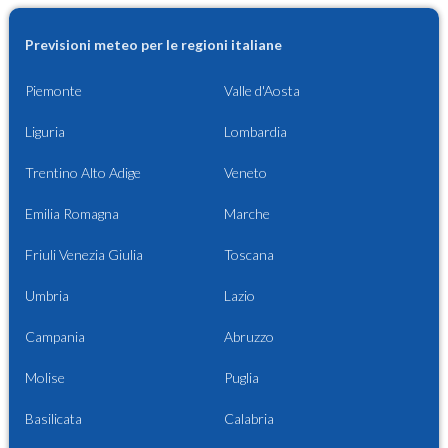
Previsioni meteo per le regioni italiane
Piemonte
Valle d'Aosta
Liguria
Lombardia
Trentino Alto Adige
Veneto
Emilia Romagna
Marche
Friuli Venezia Giulia
Toscana
Umbria
Lazio
Campania
Abruzzo
Molise
Puglia
Basilicata
Calabria