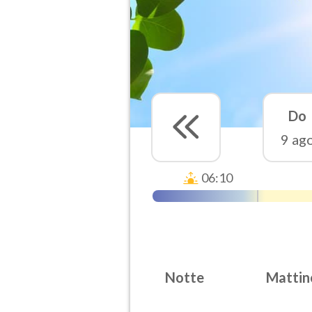
Do
9 ag
06:10
Notte
Mattin