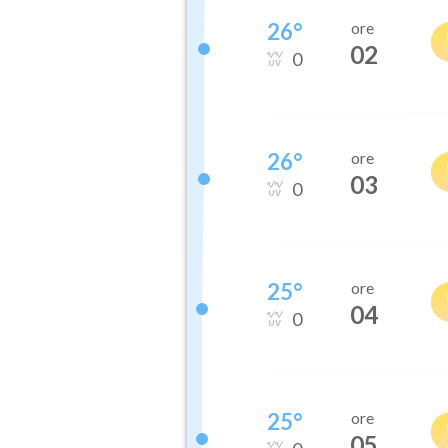
26
°
ore
02
0
26
°
ore
03
0
25
°
ore
04
0
25
°
ore
05