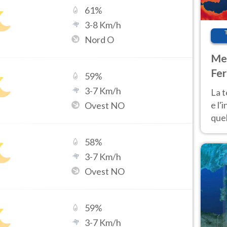
61
%
3
-
8
Km/h
Nord O
Met
Fer
59
%
pau
3
-
7
Km/h
La 
e l'
Ovest NO
quel
Fer
58
%
tem
3
-
7
Km/h
Ovest NO
59
%
3
-
7
Km/h