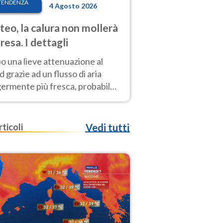
TENDENZA
4 Agosto 2026
eo, la calura non mollerà
presa. I dettagli
o una lieve attenuazione al
 grazie ad un flusso di aria
germente più fresca, probabile
o rinforzo dell’anticiclone
icano entro Ferragosto
rticoli
Vedi tutti