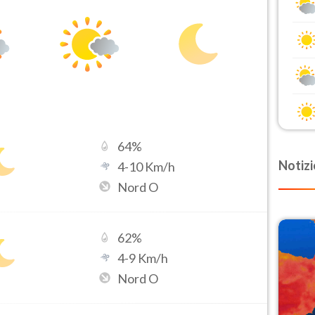
64
%
Notizi
4
-
10
Km/h
Nord O
62
%
4
-
9
Km/h
Nord O