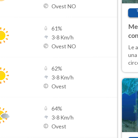
Ovest NO
Met
61
%
con
3
-
8
Km/h
Ovest NO
Le a
una 
cir
62
%
del 
3
-
8
Km/h
gior
Fer
Ovest
64
%
3
-
8
Km/h
Ovest