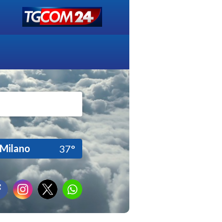
Milano
37°