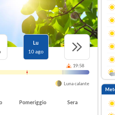
Lu
o
10 ago
19:58
Luna calante
Mete
o
Pomeriggio
Sera