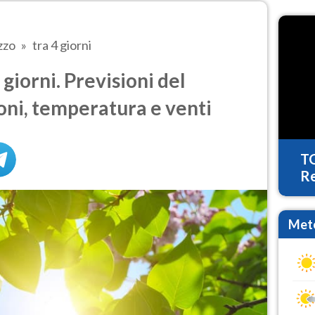
zzo
tra 4 giorni
giorni. Previsioni del
oni, temperatura e venti
T
Re
Mete