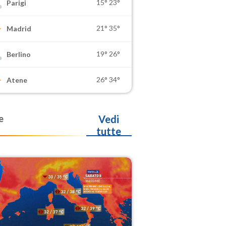
15°
23°
Parigi
21°
35°
Madrid
19°
26°
Berlino
26°
34°
Atene
e
Vedi
tutte