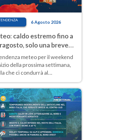
TENDENZA
6 Agosto 2026
eo: caldo estremo fino a
ragosto, solo una breve
sa. Ecco dove
tendenza meteo per il weekend
inizio della prossima settimana,
la che ci condurrà al
ragosto, vede ancora
perature molto elevate