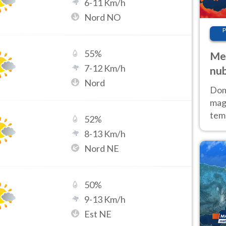
6
-
11
Km/h
Nord NO
P
55
%
Met
7
-
12
Km/h
nub
Nord
Sud
Doma
magg
temp
52
%
sem
8
-
13
Km/h
prev
Nord NE
50
%
9
-
13
Km/h
Est NE