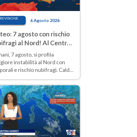
REVISIONE
6 Agosto 2026
eo: 7 agosto con rischio
ifragi al Nord! Al Centro-
 caldo estremo
ni, 7 agosto, si profila
iore instabilità al Nord con
orali e rischio nubifragi. Caldo
pre estremo al Centro-Sud. Le
isioni.