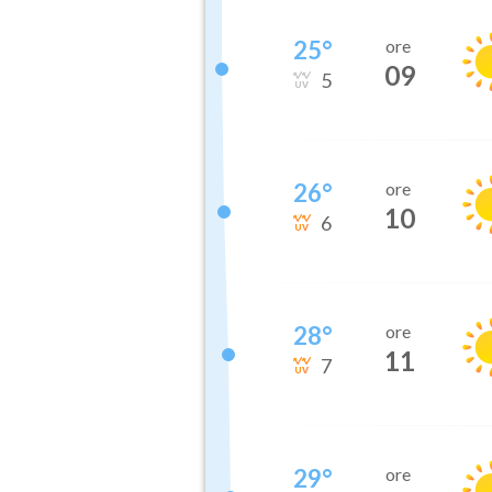
25
°
ore
09
5
26
°
ore
10
6
28
°
ore
11
7
29
°
ore