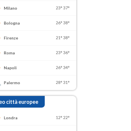
23°
37°
Milano
26°
38°
Bologna
21°
38°
Firenze
23°
36°
Roma
26°
34°
Napoli
28°
31°
Palermo
o città europee
12°
22°
Londra