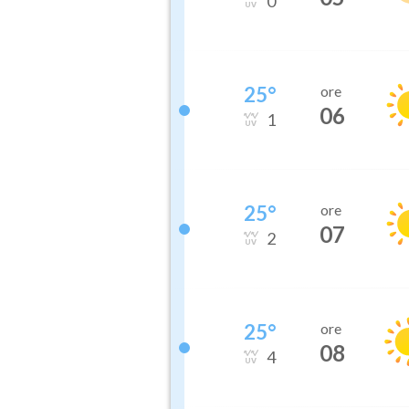
0
25
°
ore
06
1
25
°
ore
07
2
25
°
ore
08
4