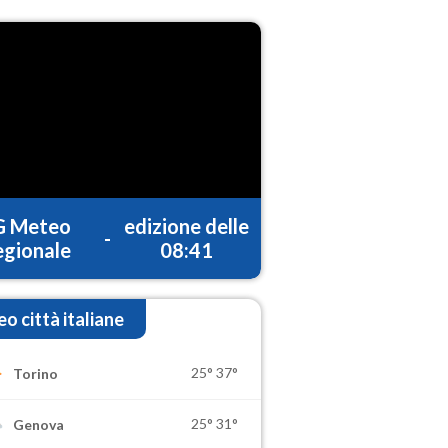
G Meteo
edizione delle
-
gionale
08:41
o città italiane
25°
37°
Torino
25°
31°
Genova