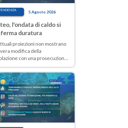
TENDENZA
5 Agosto 2026
eo, l'ondata di caldo si
ferma duratura
ttuali proiezioni non mostrano
vera modifica della
colazione con una prosecuzione
caldo fuori scala per molti
ni, compresa la settimana di
ragosto