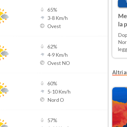
65
%
Met
3
-
8
Km/h
la 
Ovest
Dop
Nord
62
%
leg
4
-
9
Km/h
nuov
Ovest NO
afr
Altri a
60
%
5
-
10
Km/h
Nord O
57
%