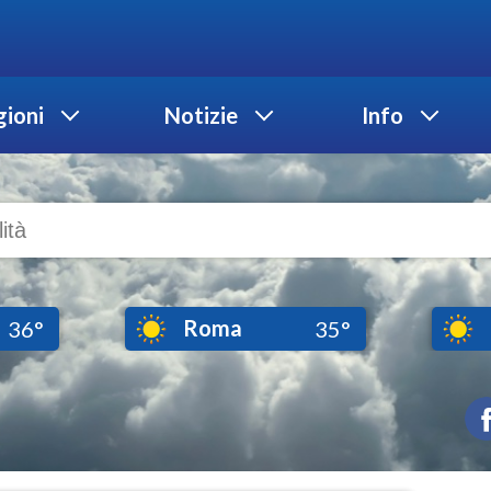
ioni
Notizie
Info
Roma
36°
35°