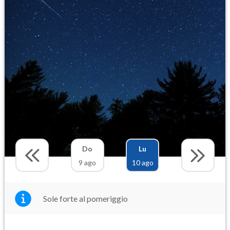
Do
Lu
9 ago
10 ago
Sole forte al pomeriggio