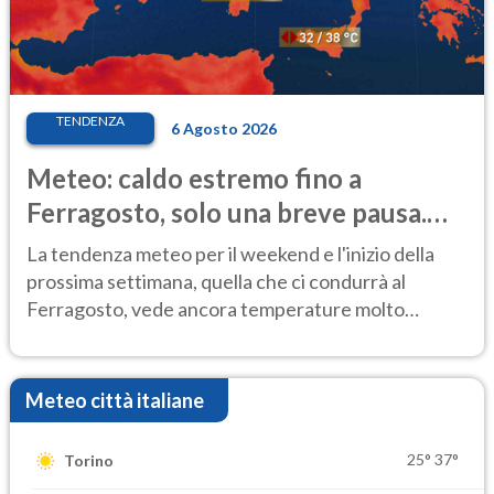
TENDENZA
6 Agosto 2026
Meteo: caldo estremo fino a
Ferragosto, solo una breve pausa.
Ecco dove
La tendenza meteo per il weekend e l'inizio della
prossima settimana, quella che ci condurrà al
Ferragosto, vede ancora temperature molto
elevate
Meteo città italiane
25°
37°
Torino