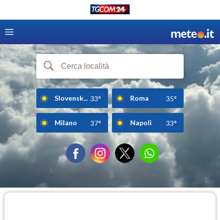
Slovensk...
Roma
33°
35°
Milano
Napoli
37°
33°