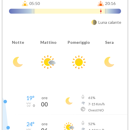
05:50
20:16
Luna calante
Notte
Mattino
Pomeriggio
Sera
19
°
ore
61
%
00
7
-
15
Km/h
0
Ovest NO
24
°
ore
52
%