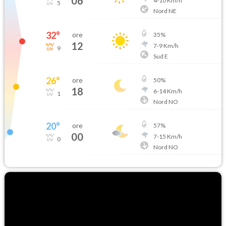
06
4
-
10
Km/h
5
Nord NE
32
°
ore
35
%
12
7
-
9
Km/h
9
Sud E
26
°
ore
50
%
18
6
-
14
Km/h
1
Nord NO
20
°
ore
57
%
00
7
-
15
Km/h
0
Nord NO