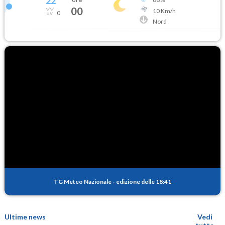
22
°
00
10
Km/h
0
Nord
TG Meteo Nazionale
-
edizione delle 18:41
Ultime news
Vedi