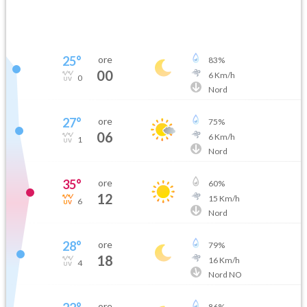
25
°
ore
83
%
00
6
Km/h
0
Nord
27
°
ore
75
%
06
6
Km/h
1
Nord
35
°
ore
60
%
12
15
Km/h
6
Nord
28
°
ore
79
%
18
16
Km/h
4
Nord NO
ore
86
%