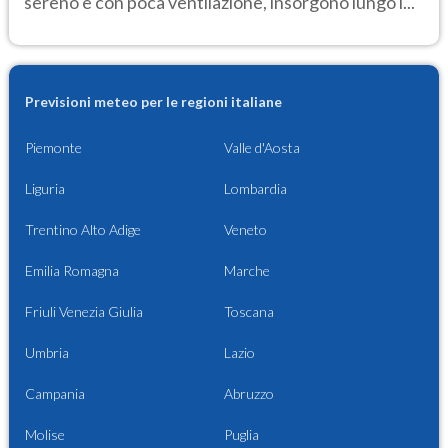
sereno e con poca ventilazione, insorgono lungo l...
Previsioni meteo per le regioni italiane
Piemonte
Valle d'Aosta
Liguria
Lombardia
Trentino Alto Adige
Veneto
Emilia Romagna
Marche
Friuli Venezia Giulia
Toscana
Umbria
Lazio
Campania
Abruzzo
Molise
Puglia