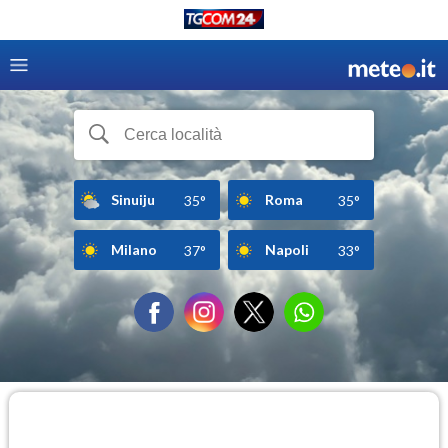
Sinuiju
Roma
35°
35°
Milano
Napoli
37°
33°