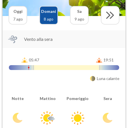
Oggi
Domani
Sa
7 ago
8 ago
9 ago
Vento alla sera
05:47
19:51
Luna calante
Notte
Mattino
Pomeriggio
Sera