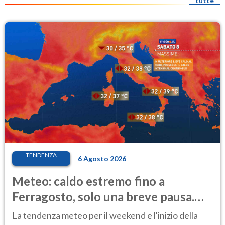
tutte
TENDENZA
6 Agosto 2026
Meteo: caldo estremo fino a
Ferragosto, solo una breve pausa.
Ecco dove
La tendenza meteo per il weekend e l'inizio della