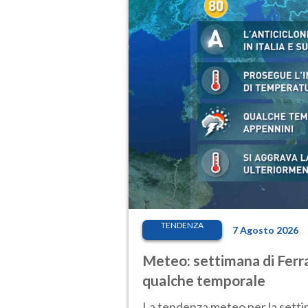
TENDENZA
7 Agosto 2026
Meteo: settimana di Ferra
qualche temporale
La tendenza meteo per la setti