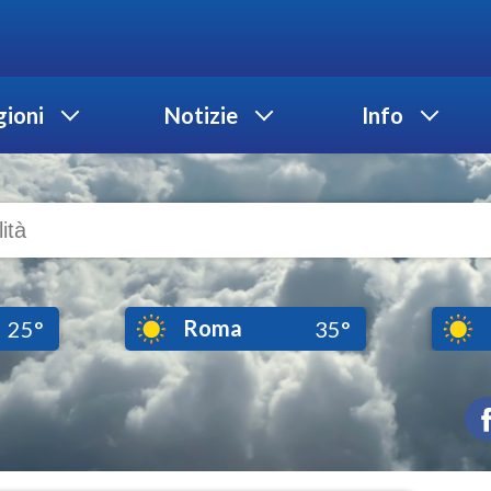
ioni
Notizie
Info
Roma
25°
35°