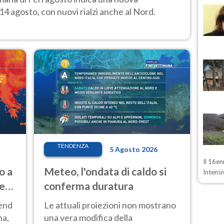
14 agosto, con nuovi rialzi anche al Nord.
TENDENZA
5 Agosto 2026
Il 16en
o a
Meteo, l'ondata di caldo si
Intensi
ve
conferma duratura
kend
Le attuali proiezioni non mostrano
na,
una vera modifica della