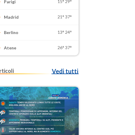
15°
29°
Parigi
21°
37°
Madrid
13°
24°
Berlino
26°
37°
Atene
rticoli
Vedi tutti