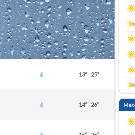
13°
25°
14°
26°
Mete
15°
25°