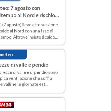
eo: 7 agosto con
tempo al Nord e rischio
ifragi. Altrove caldo
 (7 agosto) lieve attenuazione
tremo
caldo al Nord con una fase di
empo. Altrove insiste il caldo
emo con picchi di 40°C. Le
isioni
imeteo
ezze di valle e pendio
brezze di valle e di pendio sono
tipica ventilazione che soffia
le valli nelle giornate est...