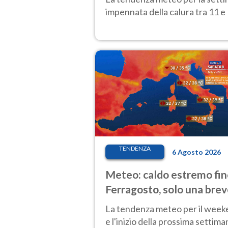
impennata della calura tra 11 e 
TENDENZA
6 Agosto 2026
Meteo: caldo estremo fin
Ferragosto, solo una bre
pausa. Ecco dove
La tendenza meteo per il wee
e l'inizio della prossima settima