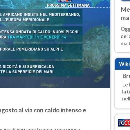
Met
mal
nub
Oggi
es
del 
malt
estr
prev
Wik
Br
Le 
la 
nel
gosto al via con caldo intenso e
mana di Ferragosto indica una nuova