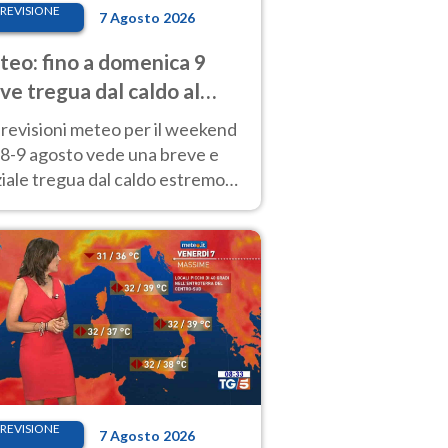
REVISIONE
7 Agosto 2026
eo: fino a domenica 9
ve tregua dal caldo al
d! Altrove calura e afa
revisioni meteo per il weekend
'8-9 agosto vede una breve e
iale tregua dal caldo estremo
Nord mentre altrove persistono
radi.
REVISIONE
7 Agosto 2026