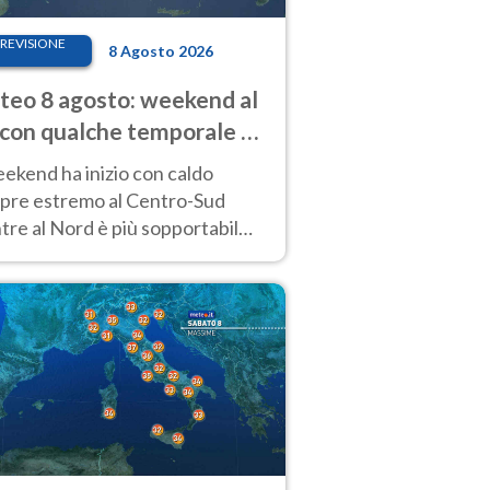
REVISIONE
8 Agosto 2026
eo 8 agosto: weekend al
 con qualche temporale e
do estremo al Centro-Sud
eekend ha inizio con caldo
pre estremo al Centro-Sud
re al Nord è più sopportabile
 a domenica 9. Temporali di
re sui rilievi.