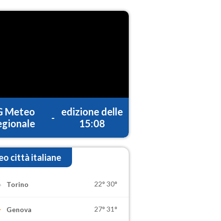
G Meteo
edizione delle
-
gionale
15:08
o città italiane
22°
30°
Torino
27°
31°
Genova