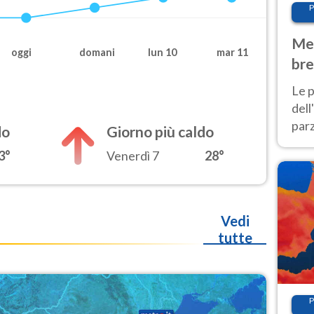
P
Met
oggi
domani
lun 10
mar 11
bre
Nor
Le p
dell
parz
do
Giorno più caldo
al 
3°
Venerdì 7
28°
40 g
Vedi
tutte
P