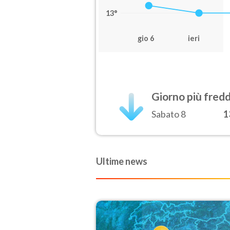
13°
gio 6
ieri
Giorno più fred
Sabato 8
1
Ultime news