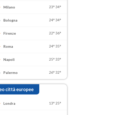
23°
34°
Milano
24°
34°
Bologna
22°
36°
Firenze
24°
35°
Roma
25°
33°
Napoli
26°
32°
Palermo
o città europee
13°
25°
Londra