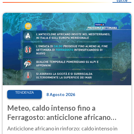
tutte
TENDENZA
8 Agosto 2026
Meteo, caldo intenso fino a
Ferragosto: anticiclone africano
ancora protagonista
Anticiclone africano in rinforzo: caldo intenso in