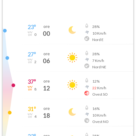
23
°
ore
28
%
00
10
Km/h
0
Nord E
27
°
ore
28
%
06
7
Km/h
2
Nord NE
37
°
ore
12
%
12
22
Km/h
8
Ovest SO
31
°
ore
16
%
18
10
Km/h
4
Ovest NO
ore
25
%