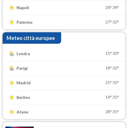
26°
34°
Napoli
27°
32°
Palermo
Meteo città europee
15°
30°
Londra
18°
32°
Parigi
21°
35°
Madrid
14°
31°
Berlino
28°
35°
Atene