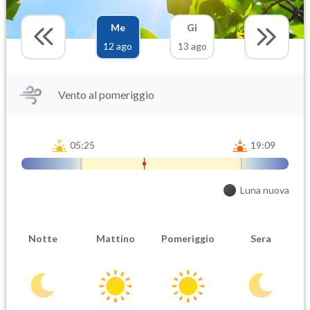
Me
Gi
12 ago
13 ago
Vento al pomeriggio
05:25
19:09
Luna nuova
Notte
Mattino
Pomeriggio
Sera