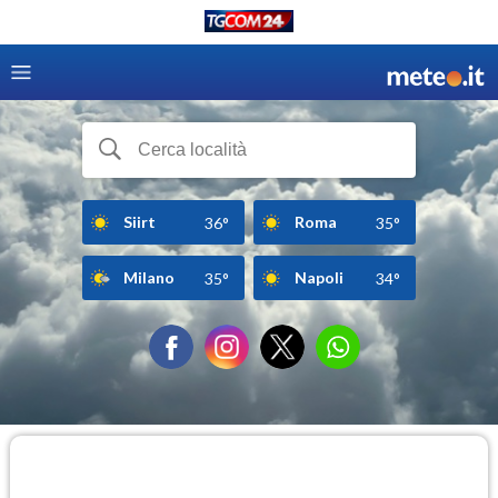
Siirt
Roma
36°
35°
Milano
Napoli
35°
34°