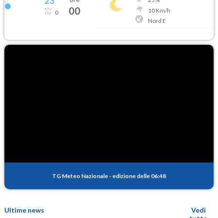
23
°
00
10
Km/h
0
Nord E
TG Meteo Nazionale
-
edizione delle 06:48
Ultime news
Vedi