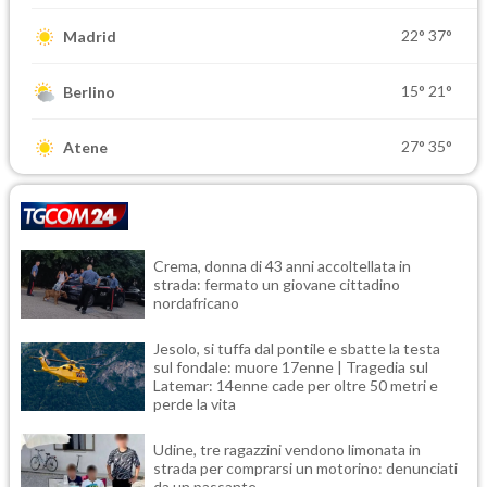
22°
37°
Madrid
15°
21°
Berlino
27°
35°
Atene
Crema, donna di 43 anni accoltellata in
strada: fermato un giovane cittadino
nordafricano
Jesolo, si tuffa dal pontile e sbatte la testa
sul fondale: muore 17enne | Tragedia sul
Latemar: 14enne cade per oltre 50 metri e
perde la vita
Udine, tre ragazzini vendono limonata in
strada per comprarsi un motorino: denunciati
da un passante