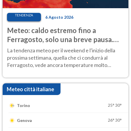
TENDENZA
6 Agosto 2026
Meteo: caldo estremo fino a
Ferragosto, solo una breve pausa.
Ecco dove
La tendenza meteo per il weekend e l'inizio della
prossima settimana, quella che ci condurrà al
Ferragosto, vede ancora temperature molto
elevate
Meteo città italiane
25°
30°
Torino
26°
30°
Genova