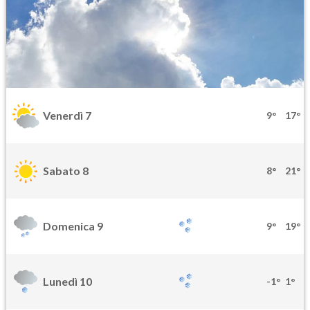
Venerdì 7
9°
17°
Sabato 8
8°
21°
Domenica 9
9°
19°
Lunedì 10
-1°
1°