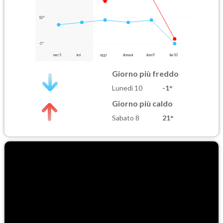
10°
-1°
mer 5
ieri
oggi
domani
dom 9
lun 10
Giorno più freddo
Lunedì 10
-1°
Giorno più caldo
Sabato 8
21°