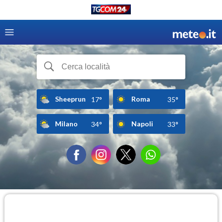
Sheeprun
Roma
17°
35°
Milano
Napoli
34°
33°