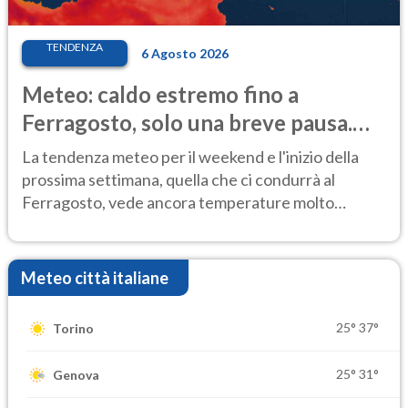
TENDENZA
6 Agosto 2026
Meteo: caldo estremo fino a
Ferragosto, solo una breve pausa.
Ecco dove
La tendenza meteo per il weekend e l'inizio della
prossima settimana, quella che ci condurrà al
Ferragosto, vede ancora temperature molto
elevate
Meteo città italiane
25°
37°
Torino
25°
31°
Genova