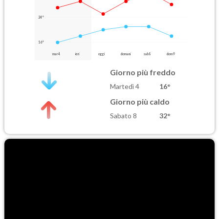
24°
16°
mar 4
ieri
oggi
domani
sab 8
dom 9
Giorno più freddo
Martedì 4
16°
Giorno più caldo
Sabato 8
32°