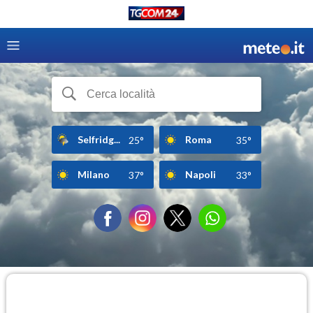
Selfridg...
Roma
25°
35°
Milano
Napoli
37°
33°